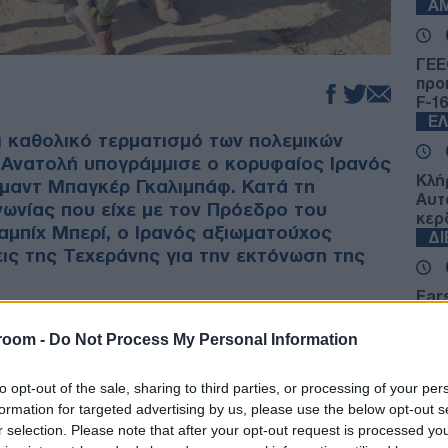
Α
ΓΕΕ
προ
F-16
Ε
ι καθολικό τερματισμό των πολεμικών
 Ανατολή υπογράμμισε ο κορυφαίος Ιρανός
Κλή
μαντ Μπαγκέρ Γκαλιμπάφ. Κατά τη
Αυτο
νωνίας που είχε με τον Πρόεδρο του
κερ
αμπίχ Μπερί, ο Ιρανός αξιωματούχος
Δ
ις της Τεχεράνης για την εκτόνωση της
Fars
την
ότι η αποκλιμάκωση της έντασης
αμε
room -
Do Not Process My Personal Information
ων συγκρούσεων σε κάθε ανοιχτό μέτωπο,
από
Ε
 του Λιβάνου.
to opt-out of the sale, sharing to third parties, or processing of your per
formation for targeted advertising by us, please use the below opt-out s
 όρους την πλήρη αποχώρηση των ισραηλινών
r selection. Please note that after your opt-out request is processed y
Πυρ