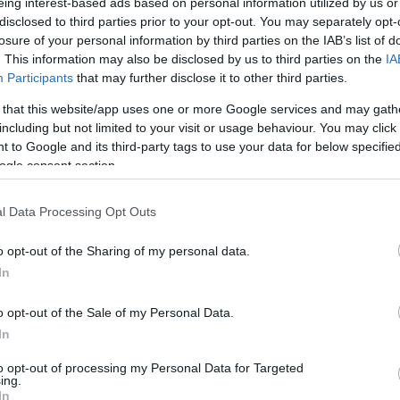
αυτ
να λιβανέζικα εδάφη, καθώς και την ασφαλή
eing interest-based ads based on personal information utilized by us or
Ακα
disclosed to third parties prior to your opt-out. You may separately opt-
τοίκων του νότιου Λιβάνου στις εστίες τους.
Δ
losure of your personal information by third parties on the IAB’s list of
. This information may also be disclosed by us to third parties on the
IA
Participants
that may further disclose it to other third parties.
Γερ
από
 that this website/app uses one or more Google services and may gath
Γκε
including but not limited to your visit or usage behaviour. You may click 
κατ
 to Google and its third-party tags to use your data for below specifi
Δ
ogle consent section.
Συρ
l Data Processing Opt Outs
έκρ
Δαμ
o opt-out of the Sharing of my personal data.
Δ
In
o opt-out of the Sale of my Personal Data.
Was
Τζέ
In
προ
Δ
to opt-out of processing my Personal Data for Targeted
ing.
In