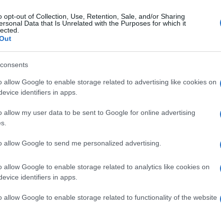
Σλο
o opt-out of Collection, Use, Retention, Sale, and/or Sharing
42,
ersonal Data that Is Unrelated with the Purposes for which it
Δ
lected.
Out
Τεχ
consents
Πεί
επι
o allow Google to enable storage related to advertising like cookies on
αντί
evice identifiers in apps.
Δ
o allow my user data to be sent to Google for online advertising
s.
Ζελ
 συμφωνία Ιράν - ΗΠΑ
για
ρωσ
to allow Google to send me personalized advertising.
Ε
 σε επίσημο διπλωματικό επίπεδο από τον
πάς Αραγτσί. Μιλώντας σε ξένους
o allow Google to enable storage related to analytics like cookies on
evice identifiers in apps.
ν Τεχεράνη, ο Αραγτσί ξεκαθάρισε ότι το
Στη
υ Ισραήλ από τον Λίβανο, καθώς θεωρεί τον
κατ
o allow Google to enable storage related to functionality of the website
Mar
«συνδεδεμένο και αλληλεξαρτώμενο» με τη
Δ
ΠΑ και Ιράν.