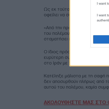
I want t
Ως εκ τούτου, οποιοδήποτε πλα
οφείλει να συμπεριλαμβάνει οπ
I want t
authenti
«Από την πρώτη κιόλας μέρα, η
του πολέμου στον Λίβανο ως μί
σταματήσει η σύγκρουση με το 
Ο ίδιος πρόσθεσε ότι η Τεχεράν
ευρύτερη συμφωνία ανάμεσα στι
στο Ιράν με τη Χεζμπολάχ από τ
Κατέληξε μάλιστα με τη σαφή πρ
δεν αποσυρθούν πλήρως από τα
αυτού του πολέμου, καμία συμφ
ΑΚΟΛΟΥΘΗΣΤΕ ΜΑΣ ΣΤΟ 