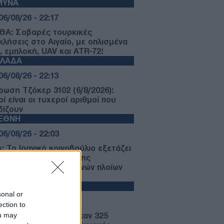
ΜΥΝΑ
06/08/26 - 22:17
ΘΑ: Σοβαρές τουρκικές
κλήσεις στο Αιγαίο, με οπλισμένα
, εμπλοκή, UAV και ATR-72!
ΛΛΑΔΑ
06/08/26 - 22:13
ρωση Τζόκερ 3102 (6/8/2026):
ί είναι οι τυχεροί αριθμοί που
δίζουν
ΙΕΘΝΗ
06/08/26 - 22:03
: Το Ιρανικό κοινοβούλιο εξετάζει
 απαγόρευση διέλευσης
ρικανικών και ισραηλινών πλοίων
 το Ορμούζ
ΛΛΑΔΑ
sonal or
06/08/26 - 21:31
ection to
ou may
καγιές: Ολοκληρώθηκαν 325