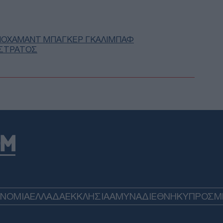
Δ
Βανς
ΟΧΑΜΑΝΤ ΜΠΑΓΚΕΡ ΓΚΑΛΙΜΠΑΦ
δια
 ΣΤΡΑΤΟΣ
εξα
Δ
Διπ
για
δημ
Α
ΣΣΕ
παρ
φετ
Δ
ΟΝΟΜΙΑ
ΕΛΛΑΔΑ
ΕΚΚΛΗΣΙΑ
ΑΜΥΝΑ
ΔΙΕΘΝΗ
ΚΥΠΡΟΣ
M
Reu
για