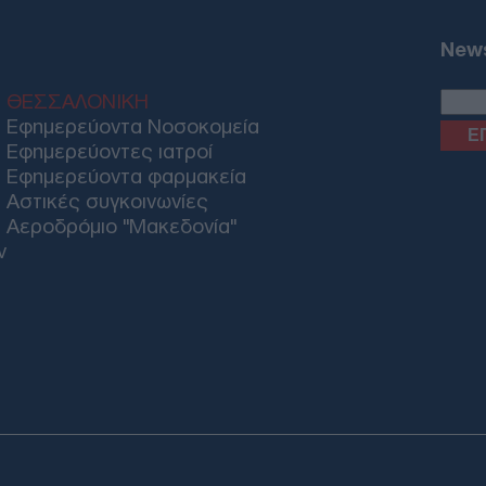
Ορμ
επί
News
Ε
ΘΕΣΣΑΛΟΝΙΚΗ
Ηλε
Εφημερεύοντα Νοσοκομεία
Πυρ
Εφημερεύοντες ιατροί
φωτ
Εφημερεύοντα φαρμακεία
Δ
Αστικές συγκοινωνίες
Αεροδρόμιο "Μακεδονία"
Η Γ
ν
Δρ.
του
Α
6 Α
ατο
ακο
Ναγ
Δ