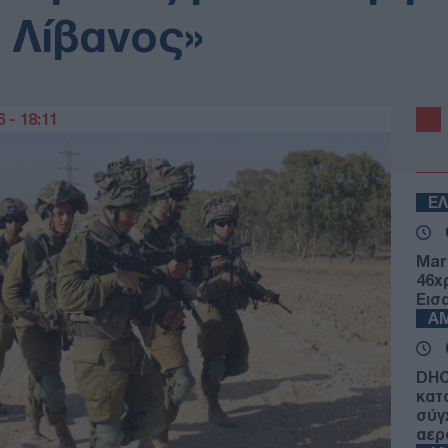
 Λίβανος»
 - 18:11
Ε
Mar
46χ
Εισ
Α
DHC
κατ
σύγ
αερ