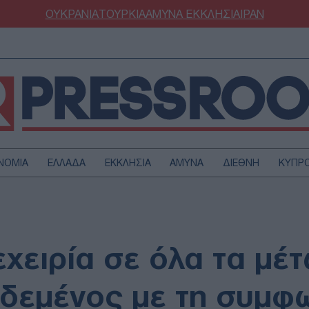
ΟΥΚΡΑΝΙΑ
ΤΟΥΡΚΙΑ
ΑΜΥΝΑ
ΕΚΚΛΗΣΙΑ
ΙΡΑΝ
ΝΟΜΙΑ
ΕΛΛΑΔΑ
ΕΚΚΛΗΣΙΑ
ΑΜΥΝΑ
ΔΙΕΘΝΗ
ΚΥΠΡ
ΟΥΡΚΙΑ
ΟΙΚΟΝΟΜΙΑ
ΜΥΝΑ
ΔΙΕΘΝΗ
FESTYLE
SPORTS
εχειρία σε όλα τα μέ
ΑΣΤΡΟΝΟΜΙΑ
ΥΓΕΙΑ
ΩΔΙΑ
ΑΡΘΡΟΓΡΑΦΙΑ
εδεμένος με τη συμφ