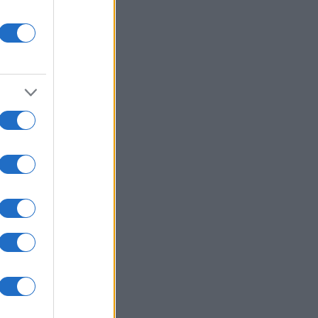
βακία: Ιστορικό ρεκόρ ζέστης με
2 βαθμούς Κελσίου
ΙΕΘΝΗ
06/08/26 - 20:03
εράνη προς χώρες του Κόλπου:
στε τον Τραμπ να σταματήσει τις
θέσεις, ειδάλλως θα υπάρξουν
ποινα
ΙΕΘΝΗ
06/08/26 - 19:52
ένσκι: Στην Σερβία το Σάββατο,
 πρώτη φορά μετά την έναρξη του
ο-ουκρανικού πολέμου
ΛΛΑΔΑ
06/08/26 - 19:37
ν Ελλάδα απόψε η 46χρονη που
ηγορείται για την υπόθεση της
fin — Θα μεταφερθεί στη ΓΑΔΑ
ΙΕΘΝΗ