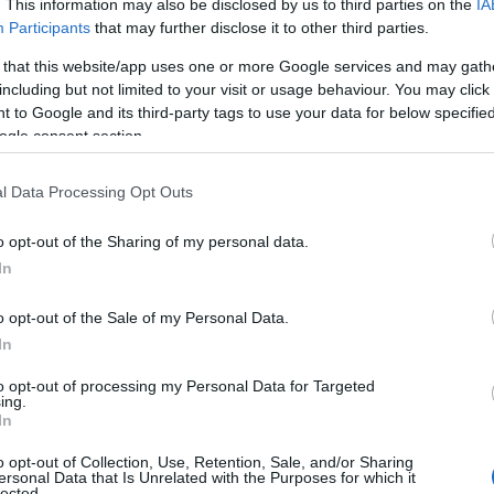
Δ
. This information may also be disclosed by us to third parties on the
IA
Participants
that may further disclose it to other third parties.
 that this website/app uses one or more Google services and may gath
Γερ
αερ
including but not limited to your visit or usage behaviour. You may click 
στρ
 to Google and its third-party tags to use your data for below specifi
Ε
ogle consent section.
l Data Processing Opt Outs
Τρο
Σου
συγ
o opt-out of the Sharing of my personal data.
ανα
In
Δ
φοφόροι κλήθηκαν να ψηφίσουν
υπό
, που ισχύει από τον περασμένο Ιούλιο,
o opt-out of the Sale of my Personal Data.
νήσεις και εκδηλώσεις των πολιτών κάτι που
«Μυ
In
ως για τα κόμματα της αντιπολίτευσης πλην
ουρ
υν το «ναι».
πυρ
to opt-out of processing my Personal Data for Targeted
ing.
ειδ
In
Δ
 με μικρή διαφορά., ενώ οι τελευταίες
o opt-out of Collection, Use, Retention, Sale, and/or Sharing
ς το φως της δημοσιότητας, παρουσιάζουν
ersonal Data that Is Unrelated with the Purposes for which it
Η α
lected.