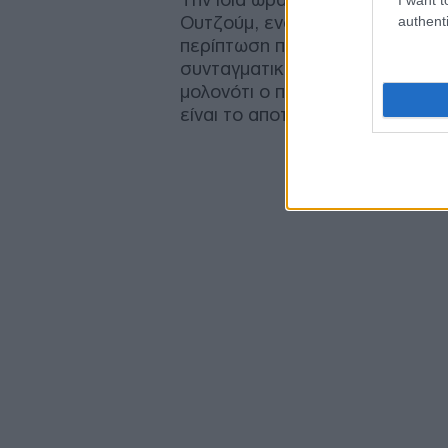
Ουτζούμ, ενός εκ των στενών 
authenti
περίπτωση που οι πολίτες αποφ
συνταγματική αναθεώρηση, ίσω
μολονότι ο πρωθυπουργός της χώ
είναι το αποτέλεσμα εμείς θα 