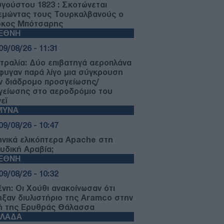
υγούστου 1823 : Σκοτώνεται
εμώντας τους Τουρκαλβανούς ο
κος Μπότσαρης
ΙΕΘΝΗ
09/08/26 - 11:31
τραλία: Δύο επιβατηγά αεροπλάνα
φυγαν παρά λίγο μια σύγκρουση
ν διάδρομο προσγείωσης/
γείωσης στο αεροδρόμιο του
εϊ
ΜΥΝΑ
09/08/26 - 10:47
ηνικά ελικόπτερα Apache στη
υδική Αραβία;
ΙΕΘΝΗ
09/08/26 - 10:32
ένη: Οι Χούθι ανακοίνωσαν ότι
ηξαν διυλιστήριο της Aramco στην
ή της Ερυθράς Θάλασσα
ΛΛΑΔΑ