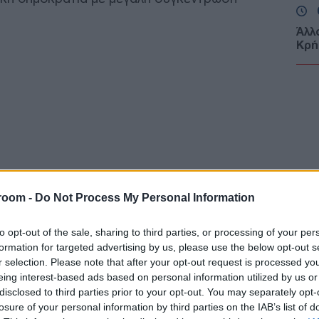
Άλλ
Κρή
Εγκ
ταξ
ΕΚ
Άγι
σε 
Ε
Απλ
room -
Do Not Process My Personal Information
πιν
μόνο
to opt-out of the sale, sharing to third parties, or processing of your per
Δ
formation for targeted advertising by us, please use the below opt-out s
r selection. Please note that after your opt-out request is processed y
eing interest-based ads based on personal information utilized by us or
Πεζ
disclosed to third parties prior to your opt-out. You may separately opt-
στι
από
losure of your personal information by third parties on the IAB’s list of