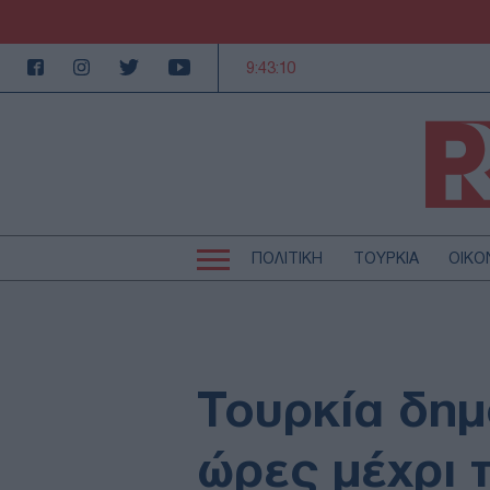
9:43:11
ΠΟΛΙΤΙΚΗ
ΤΟΥΡΚΙΑ
ΟΙΚΟ
Κεντρική
Κεντρική
πλοήγηση
πλοήγηση
ΠΟΛΙΤΙΚΗ
Τ
ΕΚΚΛΗΣΙΑ
Α
MEDIA
LI
Τουρκία δημ
AUTO - MOTO
Γ
ΠΑΡΑΞΕΝΑ
Ζ
ώρες μέχρι 