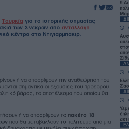
9 Α
πολ
Μάρ
Δ
ν
Τουρκία
για το ιστορικής σημασίας
σκιά των 3 νεκρών από
ανταλλαγή
ικό κέντρο στο Ντιγιαρμπακιρ.
Αυσ
απέ
στο
απο
Σίδν
Α
κρίνουν ή να απορρίψουν την αναθεώρηση του
Ελλ
Σαο
χύονται σημαντικά οι εξουσίες του προέδρου
Δ
ολιτικό βάρος, το αποτέλεσμα του οποίου θα
Υεμ
έπλ
οτήσουν ή να απορρίψουν το
πακέτο 18
ακτ
εων
που θα μεταβάλλουν το πολίτευμα από μια
Ε
ρική δημοκρατία με μεγάλη συγκέντρωση