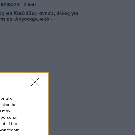
09/08/26 - 09:59
ος για Κυκλάδες κίνησε, άλλος για
τη και Αργοσαρωνικό -
αταλείπουν την Αθήνα οι
ιδιώτες
ΚΛΗΣΙΑ
09/08/26 - 09:37
ο Όρος: Θρησκευτικός τουρισμός
άνοδο, έσοδα σε πτώση
ΛΛΑΔΑ
09/08/26 - 09:21
οποιείται η διαδικασία έκδοσης
ακίδων - Δε θα χρειάζονται παρά
 λίγα κλικ
sonal or
ΙΕΘΝΗ
ection to
09/08/26 - 09:00
ou may
 personal
εσκιάν: «Τώρα είναι η καλύτερη
out of the
γμή» για συμφωνία – «Να βγούμε
 το ούτε πόλεμος ούτε ειρήνη»
 downstream