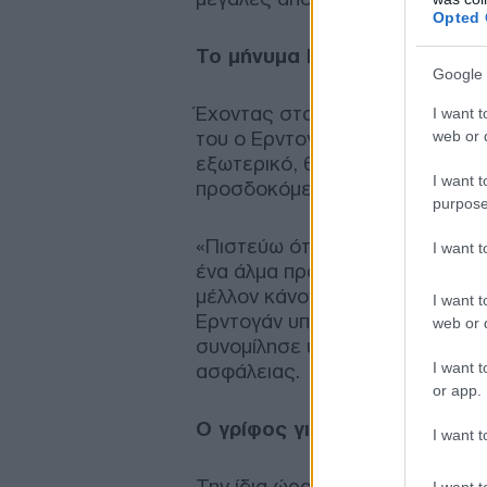
Opted 
Το μήνυμα Ερντογάν στους
Google 
Έχοντας στο πλευρό του τη σύζ
I want t
web or d
του ο Ερντογάν τόνισε ότι «Θε
εξωτερικό, θα προχωρήσει προ
I want t
προσδοκόμενη επιλογή».
purpose
«Πιστεύω ότι ο λαός μας θα απο
I want 
ένα άλμα προς τα εμπρός. Πιστ
μέλλον κάνοντας τη σωστή απ
I want t
Ερντογάν υποδέχθηκαν με χειρ
web or d
συνομίλησε υπό το αυστηρό βλ
I want t
ασφάλειας.
or app.
Ο γρίφος για πιθανό ανεπιτ
I want t
Την ίδια ώρα, ωστόσο, αίσθηση
I want t