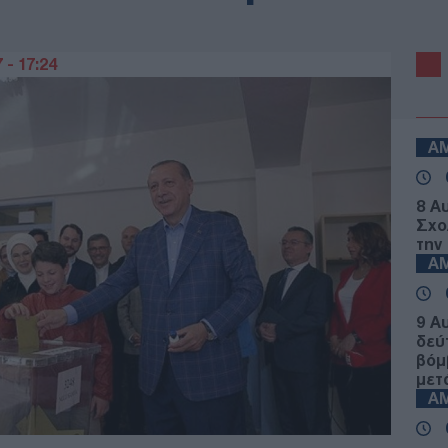
 - 17:24
Α
8 Α
Σχο
την
Α
9 Α
δεύ
βόμ
μετ
Α