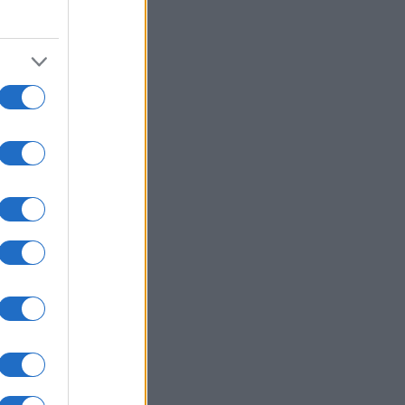
ώσεις-μαμούθ κατά της Ρωσίας:
μοί έως 100% στις χώρες που
ράζουν ρωσικό πετρέλαιο και
ικό αέριο
ΙΕΘΝΗ
08/08/26 - 23:10
σκεψη-αστραπή του διοικητή της
TCOM στο Ισραήλ: Συναντήθηκε
την ηγεσία των IDF
ΟΛΙΤΙΣΜΟΣ
08/08/26 - 23:02
 ευρήματα αλλάζουν τα δεδομένα
 τη Μινωική Έκρηξη στη
τορίνη: Έναν αιώνα αργότερα η
αστροφή;
ΚΟΛΟΓΙΑ
08/08/26 - 23:00
στημονική πρόβλεψη-σοκ: Πώς θα
αι η καθημερινότητά μας το 2100 αν
ερμοκρασία ανέβει 4 βαθμούς