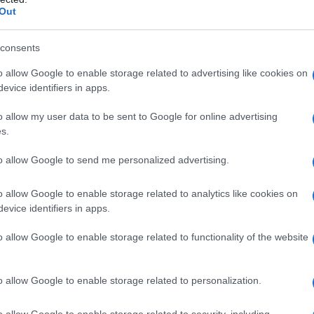
Out
κυρ
Δασ
 ψηφοφόρους
αγο
consents
φυσ
Δ
υγό του Εμινέ αλλά και δύο από τα εγγόνια
o allow Google to enable storage related to advertising like cookies on
evice identifiers in apps.
ού θέλοντος, το έθνος μας, εδώ και στο
ς το μέλλον απόψε, κάνοντας την
Επί
o allow my user data to be sent to Google for online advertising
CEN
s.
με 
Π
φασίσει για μια ταχύτερη ανάπτυξη και για
to allow Google to send me personalized advertising.
εύω ότι ο λαός θα κάνει ένα βήμα προς το
Νέα
όφαση» πρόσθεσε ο Τούρκος πρόεδρος. Τον
o allow Google to enable storage related to analytics like cookies on
για
οκροτήματα οπαδοί του με τους οποίους
evice identifiers in apps.
Σαν
έμμα των ανδρών της προσωπικής του
κατ
o allow Google to enable storage related to functionality of the website
ΟΙ
υχές αποτέλεσμα
o allow Google to enable storage related to personalization.
Επι
είν
η θ
 έχει προκαλέσει η δήλωση του Μεχμέτ
o allow Google to enable storage related to security, including