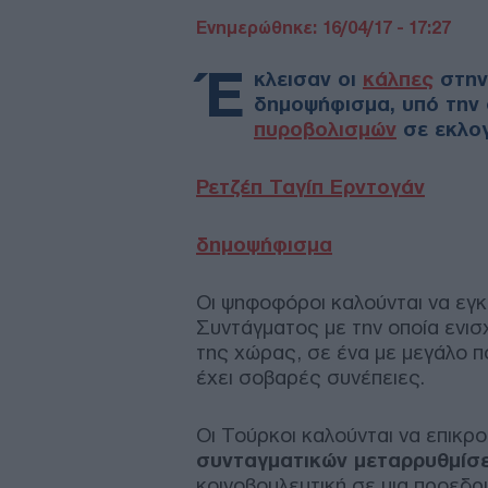
Ενημερώθηκε: 16/04/17 - 17:27
Έ
κλεισαν οι
κάλπες
στη
δημοψήφισμα, υπό την 
πυροβολισμών
σε εκλογ
Ρετζέπ Ταγίπ Ερντογάν
δημοψήφισμα
Οι ψηφοφόροι καλούνται να εγ
Συντάγματος με την οποία ενισ
της χώρας, σε ένα με μεγάλο π
έχει σοβαρές συνέπειες.
Οι Τούρκοι καλούνται να επικρ
συνταγματικών μεταρρυθμίσ
κοινοβουλευτική σε μια προεδ