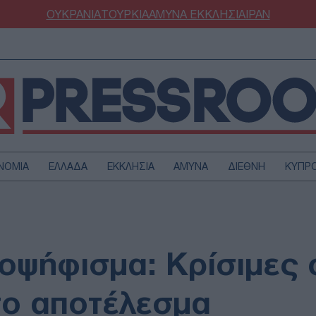
ΟΥΚΡΑΝΙΑ
ΤΟΥΡΚΙΑ
ΑΜΥΝΑ
ΕΚΚΛΗΣΙΑ
ΙΡΑΝ
ΝΟΜΙΑ
ΕΛΛΑΔΑ
ΕΚΚΛΗΣΙΑ
ΑΜΥΝΑ
ΔΙΕΘΝΗ
ΚΥΠΡ
ΟΥΡΚΙΑ
ΟΙΚΟΝΟΜΙΑ
ΜΥΝΑ
ΔΙΕΘΝΗ
FESTYLE
SPORTS
οψήφισμα: Κρίσιμες 
ΑΣΤΡΟΝΟΜΙΑ
ΥΓΕΙΑ
ΩΔΙΑ
ΑΡΘΡΟΓΡΑΦΙΑ
το αποτέλεσμα