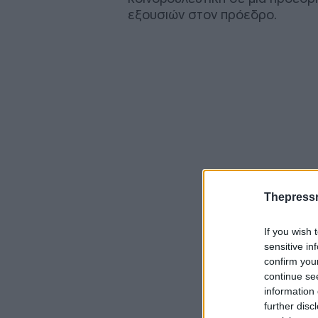
εξουσιών στον πρόεδρο.
Thepress
If you wish 
sensitive in
confirm you
continue se
information 
further disc