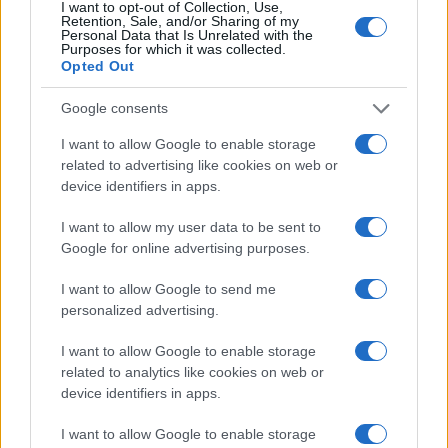
συνομιλία έλαβε χώρα, χωρίς να διαψεύσει τις
I want to opt-out of Collection, Use,
Retention, Sale, and/or Sharing of my
πληροφορίες για το περιεχόμενό της.
Personal Data that Is Unrelated with the
Purposes for which it was collected.
Opted Out
ΑΚΟΛΟΥΘΗΣΤΕ ΜΑΣ ΣΤΟ GOOGLE
Google consents
NEWS ΚΑΝΟΝΤΑΣ ΚΛΙΚ ΕΔΩ
I want to allow Google to enable storage
related to advertising like cookies on web or
TAGS
device identifiers in apps.
ΝΤΟΝΑΛΝΤ ΤΡΑΜΠ
ΝΕΤΑΝΙΑΧΟΥ
I want to allow my user data to be sent to
ΠΟΛΕΜΟΣ ΙΡΑΝ-ΙΣΡΑΗΛ
Google for online advertising purposes.
I want to allow Google to send me
personalized advertising.
Ροή Ειδήσεων
I want to allow Google to enable storage
related to analytics like cookies on web or
device identifiers in apps.
ΔΙΕΘΝΗ
08/08/26 - 08:29
I want to allow Google to enable storage