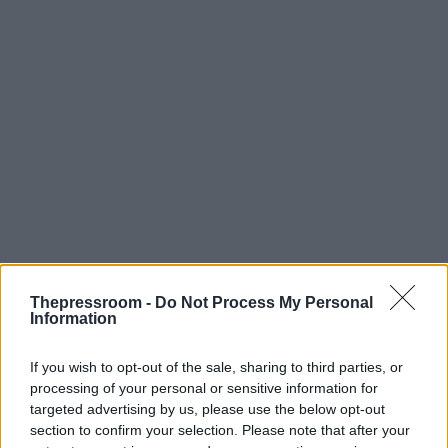
Thepressroom -
Do Not Process My Personal
Information
Ο Τραμπ υποστήριξε ότι η πορεία των
διαπραγματεύσεων με την Τεχεράνη θα
εξαρτηθεί από τους όρους της τελικής
If you wish to opt-out of the sale, sharing to third parties, or
συμφωνίας και όχι από τα τελευταία στρατιωτικά
processing of your personal or sensitive information for
επεισόδια, εκτιμώντας ότι η πρόσφατη κλιμάκωση
targeted advertising by us, please use the below opt-out
δεν μεταβάλλει τους στρατηγικούς σχεδιασμούς
section to confirm your selection. Please note that after your