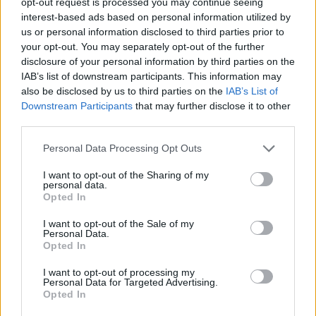
της Ουάσινγκτον.
opt-out request is processed you may continue seeing
interest-based ads based on personal information utilized by
us or personal information disclosed to third parties prior to
Ωστόσο, εμφανίστηκε πιο επιφυλακτικός σε
your opt-out. You may separately opt-out of the further
σχέση με το παρελθόν για τις πιθανότητες
disclosure of your personal information by third parties on the
άμεσης επίτευξης συμφωνίας, σημειώνοντας ότι
IAB’s list of downstream participants. This information may
οι συνομιλίες συνεχίζονται χωρίς να είναι ακόμη
also be disclosed by us to third parties on the
IAB’s List of
σαφές το τελικό τους αποτέλεσμα.
Downstream Participants
that may further disclose it to other
third parties.
Αναφερόμενος στο ενδεχόμενο αποτυχίας των
Please note that this website/app uses one or more Google
διαπραγματεύσεων, άφησε ανοιχτό το
Personal Data Processing Opt Outs
services and may gather and store information including but
ενδεχόμενο νέων στρατιωτικών ενεργειών κατά
not limited to your visit or usage behaviour. You may click to
I want to opt-out of the Sharing of my
του Ιράν ή της διατήρησης αυστηρών μέτρων
personal data.
grant or deny consent to Google and its third-party tags to
πίεσης, τα οποία χαρακτήρισε αποτελεσματικά.
Opted In
use your data for below specified purposes in below Google
consent section.
I want to opt-out of the Sale of my
Οι δηλώσεις του έρχονται λίγες ημέρες μετά τις
Personal Data.
αναφορές για ένταση στις σχέσεις του με τον
Opted In
Νετανιάχου, έπειτα από τηλεφωνική επικοινωνία
I want to opt-out of processing my
που, σύμφωνα με δημοσιεύματα,
Personal Data for Targeted Advertising.
πραγματοποιήθηκε σε ιδιαίτερα φορτισμένο
Opted In
κλίμα. Ο Αμερικανός πρόεδρος επιβεβαίωσε ότι η