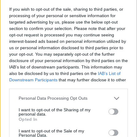
Αυτή η ανθεκτικότητα επιτρέπει στην Τεχεράνη
να απειλεί τη ναυσιπλοΐα και τις αμερικανικές
If you wish to opt-out of the sale, sharing to third parties, or
βάσεις στον Κόλπο με όπλα χαμηλού κόστους,
processing of your personal or sensitive information for
πλήττοντας την παγκόσμια οικονομία και την
targeted advertising by us, please use the below opt-out
εγχώρια δημοτικότητα του Τραμπ σε μια κρίσιμη
section to confirm your selection. Please note that after your
προεκλογική περίοδο.
opt-out request is processed you may continue seeing
interest-based ads based on personal information utilized by
us or personal information disclosed to third parties prior to
Αναλυτές επισημαίνουν ότι η έλλειψη σαφών
your opt-out. You may separately opt-out of the further
πολιτικών στόχων από την πλευρά των ΗΠΑ
disclosure of your personal information by third parties on the
επιτρέπει στο Ιράν να εκμεταλλεύεται την
IAB’s list of downstream participants. This information may
απουσία στρατηγικού σχεδίου, μετατρέποντας
also be disclosed by us to third parties on the
IAB’s List of
τον πόλεμο σε μια δαπανηρή περιπέτεια χωρίς
Downstream Participants
that may further disclose it to other
ορατό τέλος.
third parties.
Please note that this website/app uses one or more Google
Η κατάσταση περιπλέκεται περαιτέρω από την
Personal Data Processing Opt Outs
services and may gather and store information including but
αβεβαιότητα γύρω από τις επικείμενες συνομιλίες
not limited to your visit or usage behaviour. You may click to
I want to opt-out of the Sharing of my
στο Πακιστάν, καθώς το Ιράν δεν έχει
personal data.
grant or deny consent to Google and its third-party tags to
οριστικοποιήσει τη συμμετοχή του, επιδιώκοντας
Opted In
use your data for below specified purposes in below Google
να κερδίσει χρόνο και να αυξήσει την πίεση.
consent section.
I want to opt-out of the Sale of my
Personal Data.