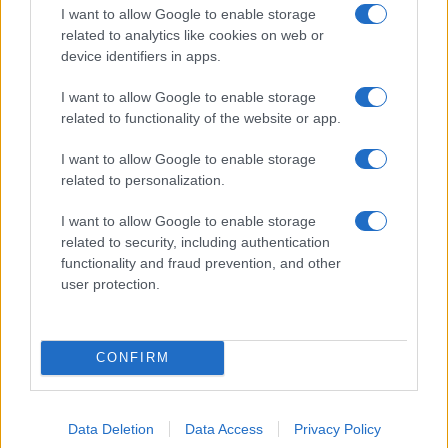
I want to allow Google to enable storage
ΔΙΕΘΝΗ ΝΕΑ
ΣΤΡΑΤΗΓΙΚΗ
ΠΟΛΕΜΟΣ ΣΤΟ ΙΡΑΝ
related to analytics like cookies on web or
device identifiers in apps.
I want to allow Google to enable storage
Ροή Ειδήσεων
related to functionality of the website or app.
I want to allow Google to enable storage
ΕΛΛΑΔΑ
related to personalization.
06/08/26 - 19:37
I want to allow Google to enable storage
Στην Ελλάδα απόψε η 46χρονη που κατηγορείται για την
related to security, including authentication
υπόθεση της Marfin — Θα μεταφερθεί στη ΓΑΔΑ
ΔΙΕΘΝΗ
functionality and fraud prevention, and other
user protection.
06/08/26 - 19:22
Οι ΗΠΑ ανακάλεσαν τη βίζα της πρέσβειρας της Βραζιλίας
– Νέα ένταση Τραμπ και Λούλα
ΔΙΕΘΝΗ
CONFIRM
06/08/26 - 18:57
Κλιμάκωση της σύγκρουσης Ρωσίας–Ουκρανίας:
Πλήγματα σε διυλιστήρια και επιθέσεις με drones
Data Deletion
Data Access
Privacy Policy
ΔΙΕΘΝΗ