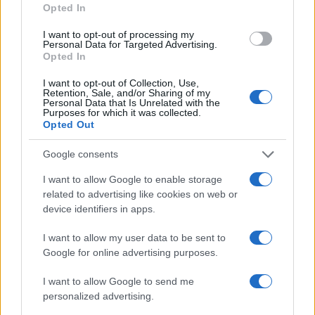
Το οξύμωρο της τρέχουσας κρίσης είναι ότι ο
Opted In
Τραμπ ενδέχεται τελικά να αναγκαστεί να
αποδεχθεί μια συμφωνία για το πυρηνικό
I want to opt-out of processing my
Personal Data for Targeted Advertising.
πρόγραμμα που θα είναι ασθενέστερη ακόμη και
Opted In
από εκείνη του 2015, την οποία ο ίδιος είχε
ακυρώσει με σφοδρότητα.
I want to opt-out of Collection, Use,
Retention, Sale, and/or Sharing of my
Personal Data that Is Unrelated with the
Purposes for which it was collected.
Όπως υπογραμμίζουν διεθνείς παρατηρητές, ο
Opted Out
κίνδυνος για τον Αμερικανό πρόεδρο είναι να
εμφανιστεί πολιτικά ηττημένος, αποτυγχάνοντας
Google consents
να εξαργυρώσει την πολεμική ισχύ των ΗΠΑ σε
μια ουσιαστική και βιώσιμη διπλωματική επιτυχία.
I want to allow Google to enable storage
related to advertising like cookies on web or
device identifiers in apps.
ΑΚΟΛΟΥΘΗΣΤΕ ΜΑΣ ΣΤΟ GOOGLE
NEWS ΚΑΝΟΝΤΑΣ ΚΛΙΚ ΕΔΩ
I want to allow my user data to be sent to
Google for online advertising purposes.
I want to allow Google to send me
TAGS
personalized advertising.
ΟΥΑΣΙΝΓΚΤΟΝ
ΝΤΟΝΑΛΝΤ ΤΡΑΜΠ
ΓΕΩΠΟΛΙΤΙΚΗ