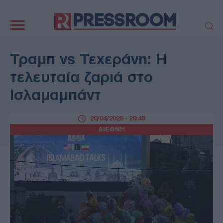
Κεντρική
πλοήγηση
ΠΟΛΙΤΙΚΗ
ΤΟΥΡΚΙΑ
Τραμπ vs Τεχεράνη: Η
ΟΙΚΟΝΟΜΙΑ
ΕΛΛΑΔΑ
τελευταία ζαριά στο
ΕΚΚΛΗΣΙΑ
ΑΜΥΝΑ
Ισλαμαμπάντ
ΔΙΕΘΝΗ
ΚΥΠΡΟΣ
MEDIA
LIFESTYLE
20/04/2026 - 20:48
SPORTS
ΑΥΤΟΔΙΟΙΚΗΣΗ
ΔΙΕΘΝΗ
AUTO - MOTO
ΓΑΣΤΡΟΝΟΜΙΑ
ΥΓΕΙΑ
ΤΕΧΝΟΛΟΓΙΑ
ΠΑΡΑΞΕΝΑ
ΖΩΔΙΑ
ΑΡΘΡΟΓΡΑΦΙΑ