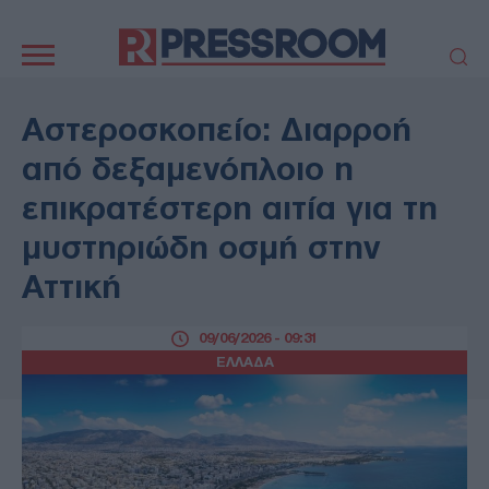
Κεντρική
πλοήγηση
ΠΟΛΙΤΙΚΗ
ΤΟΥΡΚΙΑ
Αστεροσκοπείο: Διαρροή
ΟΙΚΟΝΟΜΙΑ
ΕΛΛΑΔΑ
από δεξαμενόπλοιο η
ΕΚΚΛΗΣΙΑ
ΑΜΥΝΑ
επικρατέστερη αιτία για τη
ΔΙΕΘΝΗ
ΚΥΠΡΟΣ
μυστηριώδη οσμή στην
MEDIA
LIFESTYLE
Αττική
SPORTS
ΑΥΤΟΔΙΟΙΚΗΣΗ
AUTO - MOTO
ΓΑΣΤΡΟΝΟΜΙΑ
09/06/2026 - 09:31
ΥΓΕΙΑ
ΤΕΧΝΟΛΟΓΙΑ
ΕΛΛΑΔΑ
ΠΑΡΑΞΕΝΑ
ΖΩΔΙΑ
ΑΡΘΡΟΓΡΑΦΙΑ