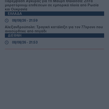
Παρέμβαση Άγκυρας για τη Μαύρη Θάλασσα: Ζητά
μορατόριουμ επιθέσεων σε εμπορικά πλοία από Ρωσία
και Ουκρανία
ΕΛΛΑΔΑ
08/08/26 - 21:59
Αλεξανδρούπολη: Τραγική κατάληξη για τον 77χρονο που
ανασύρθηκε από πηγάδι
ΔΙΕΘΝΗ
08/08/26 - 21:53
Βανς: Το Ιράν διαβεβαιώνει πως δεν θα επιβάλει διόδια
στα Στενά του Ορμούζ – Πιέζει για συμφωνία
τερματισμού του πολέμου
ΔΙΕΘΝΗ
08/08/26 - 21:49
Έκρηξη drone στη Βουλγαρία: Στο ΥΠΕΞ η πρέσβειρα της
Ουκρανίας – Αποκλείουν προς το παρόν τη σκόπιμη
επίθεση
ΔΙΕΘΝΗ
08/08/26 - 21:31
«Απόβαση» της εταιρείας του Τραμπ στη Γροιλανδία:
Γεωτρήσεις για πετρέλαιο 1 τρισ. δολαρίων χωρίς άδεια