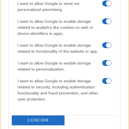
I want to allow Google to send me
personalized advertising.
I want to allow Google to enable storage
Ειδικοί επιστήμονες ανέφεραν στην ερευνητική
related to analytics like cookies on web or
ομάδα «Inside Story» πως η ακριβής ταυτότητα
device identifiers in apps.
της ουσίας θα είχε βρεθεί αμέσως αν είχε
συλλεγεί δείγμα αέρα την ώρα που το φαινόμενο
I want to allow Google to enable storage
βρισκόταν σε εξέλιξη.
related to functionality of the website or app.
Από την πλευρά τους, πηγές από το Σώμα
I want to allow Google to enable storage
Επιθεώρησης Περιβάλλοντος δήλωσαν ότι δεν
related to personalization.
ενημερώθηκαν ποτέ για το συμβάν,
συμπληρώνοντας μάλιστα πως βάσει νόμου έχουν
I want to allow Google to enable storage
την αρμοδιότητα να παρεμβαίνουν εκτάκτως και
related to security, including authentication
να λαμβάνουν δείγματα μόνο για υγρά ή στερεά
functionality and fraud prevention, and other
απόβλητα, και όχι για αέρια στοιχεία στην
user protection.
ατμόσφαιρα.
CONFIRM
ΑΚΟΛΟΥΘΗΣΤΕ ΜΑΣ ΣΤΟ GOOGLE