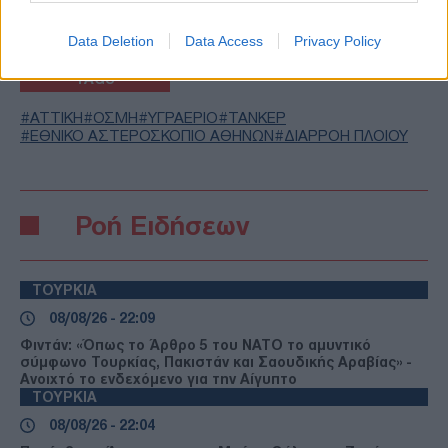
NEWS ΚΑΝΟΝΤΑΣ ΚΛΙΚ ΕΔΩ
Data Deletion
Data Access
Privacy Policy
TAGS
ΑΤΤΙΚΗ
ΟΣΜΗ
ΥΓΡΑΕΡΙΟ
ΤΑΝΚΕΡ
ΕΘΝΙΚΟ ΑΣΤΕΡΟΣΚΟΠΙΟ ΑΘΗΝΩΝ
ΔΙΑΡΡΟΗ ΠΛΟΙΟΥ
Ροή Ειδήσεων
ΤΟΥΡΚΙΑ
08/08/26 - 22:09
Φιντάν: «Όπως το Άρθρο 5 του ΝΑΤΟ το αμυντικό
σύμφωνο Τουρκίας, Πακιστάν και Σαουδικής Αραβίας» -
Ανοιχτό το ενδεχόμενο για την Αίγυπτο
ΤΟΥΡΚΙΑ
08/08/26 - 22:04