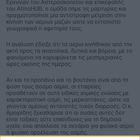
Ερευνών του Αστεροσκοπείου και επικεφαλής
του AtmoHUB, η ομάδα πήρε τις μαρτυρίες και
πραγματοποίησε μια αντίστροφη μέτρηση στην
κίνηση των αέριων μαζών ώστε να εντοπιστεί
γεωγραφικά η αφετηρία τους.
Η ανάλυση έδειξε ότι τα αέρια κινήθηκαν από την
ακτή προς τα ανατολικά, δυτικά και βόρεια, με το
φαινόμενο να κορυφώνεται τις μεσημεριανές
ώρες εκείνης της ημέρας.
Αν και το προπάνιο και το βουτάνιο είναι από τη
φύση τους άοσμα αέρια, οι εταιρείες
προσθέτουν σε αυτά ειδικές χημικές ενώσεις με
χαρακτηριστική οσμή, τις μερκαπτάνες, ώστε να
γίνονται αμέσως αντιληπτές τυχόν διαρροές. Ο κ.
Αμοιρίδης ξεκαθάρισε ότι οι ουσίες αυτές δεν
είναι τοξικές ούτε επικίνδυνες για τη δημόσια
υγεία, ενώ απέκλεισε τα σενάρια για φυσικό αέριο
ή φυσική προέλευση της οσμής.