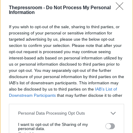
Thepressroom -
Do Not Process My Personal
Παράλληλα, οι ερευνητές εξέτασαν και την
Information
πιθανότητα η οσμή να προήλθε από τις
εγκαταστάσεις της Ψυττάλειας λόγω των δυτικών
ανέμων, όμως οι πιθανότητες για κάτι τέτοιο
If you wish to opt-out of the sale, sharing to third parties, or
κρίθηκαν πολύ περιορισμένες από τα διαθέσιμα
processing of your personal or sensitive information for
δεδομένα.
targeted advertising by us, please use the below opt-out
section to confirm your selection. Please note that after your
opt-out request is processed you may continue seeing
Παρά τα επιστημονικά ευρήματα, επίσημη κρατική
interest-based ads based on personal information utilized by
ενημέρωση για το συμβάν δεν υπάρχει, καθώς το
us or personal information disclosed to third parties prior to
Λιμενικό Σώμα πραγματοποίησε ελέγχους σε
your opt-out. You may separately opt-out of the further
πλοία μεταφοράς αερίου στην περιοχή χωρίς να
disclosure of your personal information by third parties on the
εντοπίσει κάποιο καταγεγραμμένο περιστατικό.
IAB’s list of downstream participants. This information may
Την ίδια στιγμή, το ρεπορτάζ αναδεικνύει ένα
also be disclosed by us to third parties on the
IAB’s List of
σημαντικό κενό στους ελεγκτικούς μηχανισμούς.
Downstream Participants
that may further disclose it to other
third parties.
Please note that this website/app uses one or more Google
Personal Data Processing Opt Outs
services and may gather and store information including but
not limited to your visit or usage behaviour. You may click to
I want to opt-out of the Sharing of my
personal data.
grant or deny consent to Google and its third-party tags to