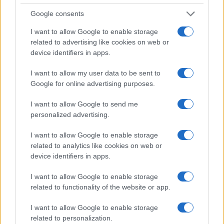
ΠΕΡΙΒΑΛΛΟΝ
ΠΕΡΙΒΑΛΛΟΝΤΙΚΟ ΤΕΛΟΣ
Google consents
ΠΛΑΣΤΙΚΕΣ ΣΑΚΟΥΛΕΣ
ΕΛΛΑΔΑ
ΟΙΚΟΝΟΜΙΑ
ΧΡΗΜΑ
ΕΥΡΩ
ΣΩΚΡΑΤΗΣ ΦΑΜΕΛΛΟΣ
ΠΡΟΣΤΑΣΙΑ
I want to allow Google to enable storage
ΑΠΟΒΛΗΤΑ
related to advertising like cookies on web or
device identifiers in apps.
I want to allow my user data to be sent to
Ροή Ειδήσεων
Google for online advertising purposes.
I want to allow Google to send me
personalized advertising.
ΔΙΕΘΝΗ
08/08/26 - 23:21
I want to allow Google to enable storage
«Μυστήριο» με το εμπλουτισμένο ουράνιο του Ιράν:
related to analytics like cookies on web or
Ανάσχεση του πυρηνικού προγράμματος βλέπουν οι
device identifiers in apps.
ειδικοί, αλλά όχι καταστροφή
ΔΙΕΘΝΗ
I want to allow Google to enable storage
08/08/26 - 23:13
related to functionality of the website or app.
Η αμερικανική Γερουσία ενέκρινε κυρώσεις-μαμούθ κατά
της Ρωσίας: Δασμοί έως 100% στις χώρες που
I want to allow Google to enable storage
αγοράζουν ρωσικό πετρέλαιο και φυσικό αέριο
related to personalization.
ΔΙΕΘΝΗ