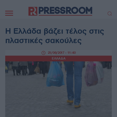
Κεντρική
πλοήγηση
ΠΟΛΙΤΙΚΗ
ΤΟΥΡΚΙΑ
Η Ελλάδα βάζει τέλος στις
ΟΙΚΟΝΟΜΙΑ
ΕΛΛΑΔΑ
πλαστικές σακούλες
ΕΚΚΛΗΣΙΑ
ΑΜΥΝΑ
ΔΙΕΘΝΗ
ΚΥΠΡΟΣ
21/06/2017 - 11:40
ΕΛΛΑΔΑ
MEDIA
LIFESTYLE
SPORTS
ΑΥΤΟΔΙΟΙΚΗΣΗ
AUTO - MOTO
ΓΑΣΤΡΟΝΟΜΙΑ
ΥΓΕΙΑ
ΤΕΧΝΟΛΟΓΙΑ
ΠΑΡΑΞΕΝΑ
ΖΩΔΙΑ
ΑΡΘΡΟΓΡΑΦΙΑ