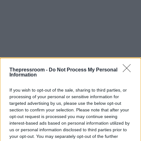
Thepressroom -
Do Not Process My Personal
Information
Επιπλέον, το περιβαλλοντικό τέλος που θα
επιβάλλεται, θα έχει ανταποδοτικό χαρακτήρα και
τα έσοδα θα εισπράττονται από την Ανεξάρτητη
If you wish to opt-out of the sale, sharing to third parties, or
Αρχή Δημοσίων Εσόδων και στη συνέχεια θα
processing of your personal or sensitive information for
αποδίδονται στον ΕΟΑΝ. Υποχρεωτική καθίσταται
targeted advertising by us, please use the below opt-out
και η αποτύπωση επί της πλαστικής σακούλας
section to confirm your selection. Please note that after your
κωδικού αναφοράς των στοιχείων προέλευσης
opt-out request is processed you may continue seeing
τόπου και ημερομηνίας παραγωγής.
interest-based ads based on personal information utilized by
us or personal information disclosed to third parties prior to
your opt-out. You may separately opt-out of the further
Για την εφαρμογή των μέτρων, το πάχος για τις