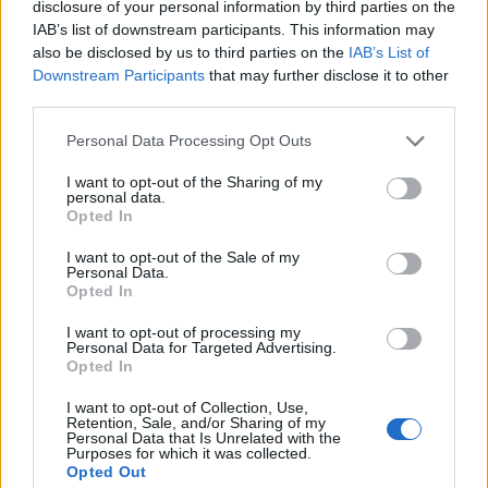
disclosure of your personal information by third parties on the
πλαστικές σακούλες καθορίζεται με κοινή
IAB’s list of downstream participants. This information may
απόφαση του Υπουργού Περιβάλλοντος και
also be disclosed by us to third parties on the
IAB’s List of
Ενέργειας, η οποία εκδίδεται μετά από εισήγηση
Downstream Participants
that may further disclose it to other
του ΕΟΑΝ και των συναρμόδιων υπουργών
third parties.
Εσωτερικών, Οικονομίας και Ανάπτυξης και
Οικονομικών.
Please note that this website/app uses one or more Google
Personal Data Processing Opt Outs
services and may gather and store information including but
not limited to your visit or usage behaviour. You may click to
I want to opt-out of the Sharing of my
ΔΙΑΒΑΣΤΕ ΕΠΙΣΗΣ
personal data.
grant or deny consent to Google and its third-party tags to
Opted In
use your data for below specified purposes in below Google
Τρίκαλα: Ο πεθερός έπιασε στα πράσα τη
consent section.
I want to opt-out of the Sale of my
σύζυγο του γιου του να απιστεί με...
Personal Data.
Opted In
Καλοκαίρι με σκουπίδια στους δρόμους
I want to opt-out of processing my
Personal Data for Targeted Advertising.
Opted In
Και επισήμως από σήμερα ξεκίνησε το
καλοκαίρι
I want to opt-out of Collection, Use,
Retention, Sale, and/or Sharing of my
Personal Data that Is Unrelated with the
Purposes for which it was collected.
Opted Out
TAGS