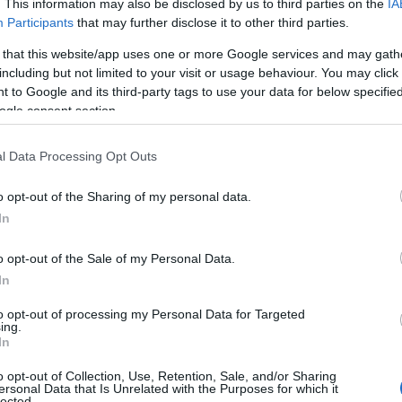
. This information may also be disclosed by us to third parties on the
IA
ΗΠΑ
Participants
that may further disclose it to other third parties.
για 
μετ
 that this website/app uses one or more Google services and may gath
φώτ
including but not limited to your visit or usage behaviour. You may click 
Ο
 to Google and its third-party tags to use your data for below specifi
ogle consent section.
Οικ
πλη
l Data Processing Opt Outs
άνο
Ε
o opt-out of the Sharing of my personal data.
In
Φρί
o opt-out of the Sale of my Personal Data.
φέρ
για
In
ρευνας, τα μέλη της οργάνωσης παρενέβαιναν
Δ
διαφέροντος, απαιτώντας ή λαμβάνοντας
to opt-out of processing my Personal Data for Targeted
ing.
ν από 1.000 έως 30.000 ευρώ, ανάλογα με τη
In
Γερ
θεσης.
το 
o opt-out of Collection, Use, Retention, Sale, and/or Sharing
για
ersonal Data that Is Unrelated with the Purposes for which it
ρούσαν την έκδοση οικοδομικών αδειών κατά
Δ
lected.