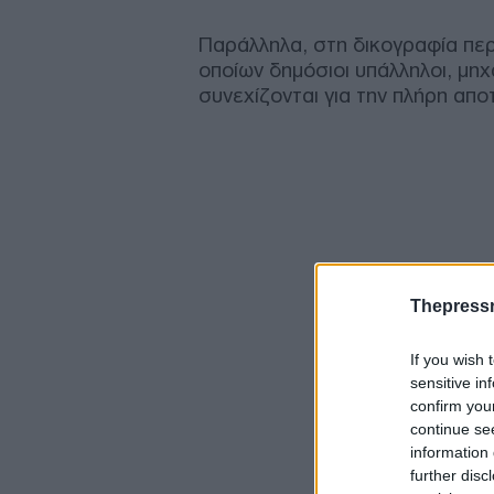
Παράλληλα, στη δικογραφία περ
οποίων δημόσιοι υπάλληλοι, μηχα
συνεχίζονται για την πλήρη α
Thepress
If you wish 
sensitive in
confirm you
continue se
information 
further disc