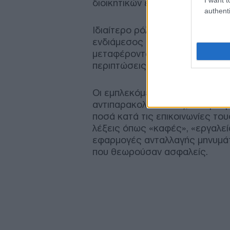
διοικητικών εγκρίσεων.
authenti
Ιδιαίτερο ρόλο φέρεται να είχε
ενδιάμεσος μεταξύ των ενδιαφ
μεταφέροντας αιτήματα, διεκπε
περιπτώσεις, διακινώντας χρημ
Οι εμπλεκόμενοι φέρονται να 
αντιπαρακολούθησης, αποφεύγ
ποσά κατά τις επικοινωνίες του
λέξεις όπως «καφές», «εργαλεία
εφαρμογές ανταλλαγής μηνυμά
που θεωρούσαν ασφαλείς.