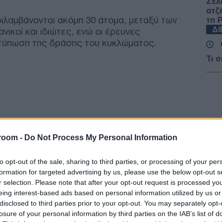
Ζελ
ατζ
ιλαμβάνονται ακόμη 30 άτομα, μεταξύ των
τη 
Δ
νικοί και ιδιώτες, ενώ οι έρευνες
ποτύπωση της δράσης του κυκλώματος.
Τι 
Σ. 
Ένα
ΤΟ
Νέα
μετ
Του
room -
Do Not Process My Personal Information
Δ
to opt-out of the sale, sharing to third parties, or processing of your per
formation for targeted advertising by us, please use the below opt-out s
ΗΠΑ
r selection. Please note that after your opt-out request is processed y
κυρ
έως
eing interest-based ads based on personal information utilized by us or
Δ
disclosed to third parties prior to your opt-out. You may separately opt-
losure of your personal information by third parties on the IAB’s list of