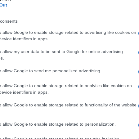
Out
η των προβλεπόμενων διαδικασιών, τη
υθαίρετων κατασκευών, τη μείωση
Ξεμ
έκδοση θετικών γνωμοδοτήσεων, καθώς και τη
consents
αερ
ν.
οι ρ
o allow Google to enable storage related to advertising like cookies on
ΤΟ
evice identifiers in apps.
αταγγελίες πολιτών και, σύμφωνα με τις
τον από τον Οκτώβριο του 2025 είχε
o allow my user data to be sent to Google for online advertising
Τουρ
 με σαφή ιεραρχία, διακριτούς ρόλους και
s.
προ
Η β
τιμέ
to allow Google to send me personalized advertising.
ΠΟ
αν δύο πρόσωπα, τα οποία καθόριζαν τη
o allow Google to enable storage related to analytics like cookies on
χειρίζονταν το δίκτυο επαφών και
evice identifiers in apps.
«Αντ
ματικών απαιτήσεων ανά περίπτωση.
Ολο
o allow Google to enable storage related to functionality of the website
Ισρ
λάμβαναν εξειδικευμένες αποστολές, όπως τη
Ελλ
ΠΟ
ν αδειών, την παρέμβαση σε υποθέσεις
o allow Google to enable storage related to personalization.
κών κατευθύνσεων για την προσαρμογή
δικασίες, καθώς και τη διευκόλυνση
«Εμ
o allow Google to enable storage related to security, including