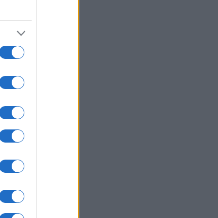
07/08/26 - 20:05
ένει από Patriot η ουκρανική
άμυνα — «Εφιάλτης» για το Κίεβο
ωσικοί βαλλιστικοί πύραυλοι
ΥΡΚΙΑ
07/08/26 - 19:50
κικός Τύπος: Γιατί οι Τούρκοι
τιμούν μαζικά τα ελληνικά νησιά —
ίζα εξπρές και οι χαμηλότερες
ς
ΛΙΤΙΚΗ
07/08/26 - 19:43
ίο και εις το επανιδείν»:
κληρώθηκε η θητεία του
αηλινού πρέσβη Νόαμ Κατζ στην
άδα
ΛΙΤΙΚΗ
07/08/26 - 19:29
φύλιος» στο κόμμα Καρυστιανού -