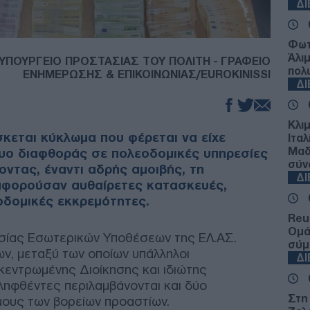
Δ
Φωτ
Άλι
 ΥΠΟΥΡΓΕΙΟ ΠΡΟΣΤΑΣΙΑΣ ΤΟΥ ΠΟΛΙΤΗ - ΓΡΑΦΕΙΟ
πολ
ΕΝΗΜΕΡΩΣΗΣ & ΕΠΙΚΟΙΝΩΝΙΑΣ/EUROKINISSI
Δ
Κλι
σκεται κύκλωμα που φέρεται να είχε
Ιταλ
Μαδ
τυο διαφθοράς σε πολεοδομικές υπηρεσίες
σύν
οντας, έναντι αδρής αμοιβής, τη
Δ
αφορούσαν αυθαίρετες κατασκευές,
οδομικές εκκρεμότητες.
Reu
Ομά
εσίας Εσωτερικών Υποθέσεων της ΕΛ.ΑΣ.
σύμ
ν, μεταξύ των οποίων υπάλληλοι
Δ
κεντρωμένης Διοίκησης και ιδιώτης
ληφθέντες περιλαμβάνονται και δύο
Στη
μους των βορείων προαστίων.