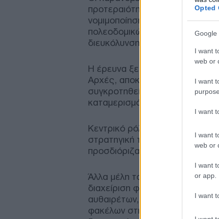
Opted 
προτεραιότητα ή κατά παράβασ
νομιμοποίηση ή τακτοποίηση α
πολεοδομικών προστίμων, την 
Google 
διευκόλυνση εκκρεμών φακέλω
I want t
web or d
Η έρευνα ξεκίνησε έπειτα από κ
Αρχές, αποκάλυψε ότι τουλάχισ
I want t
συγκροτηθεί οργανωμένο δίκτυο
purpose
καταμερισμό αρμοδιοτήτων.
I want 
Κεντρικό ρόλο φέρονται να είχ
I want t
στρατηγική της οργάνωσης, δια
web or d
προσδιόριζαν το ύψος των χρη
I want t
or app.
Άλλα μέλη του κυκλώματος ανα
διαχείριση φακέλων οικοδομικώ
I want t
αυθαιρέτων, την παροχή τεχνι
φακέλων στις απαιτούμενες δια
I want t