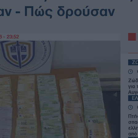
αν - Πώς δρούσαν
 - 23:52
Ζ
Ζώδ
για
Αυγ
Ε
Πτή
σπα
ελλ
από