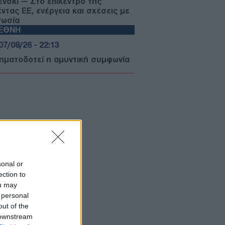
ένσκι — Στο επίκεντρο της
έντας ΕΕ, ενέργεια και σχέσεις με
Ρωσία
ΙΕΘΝΗ
07/08/26 - 22:13
σηματοδοτεί η αμυντική συμφωνία
Αραβίας, Τουρκίας και Πακιστάν —
 «ισλαμικό ΝΑΤΟ» στα σκαριά;
ΥΡΚΙΑ
07/08/26 - 21:59
 τουρκική πρόκληση στο Αιγαίο
ά το ελληνικό χωροταξικό για τον
ρισμό: «Καμία νομική συνέπεια»
ΙΕΘΝΗ
07/08/26 - 21:45
sonal or
ection to
: Η Γερουσία ενέκρινε νέες
ou may
ώσεις κατά της Ρωσίας - Δασμοί
 500% σε πετρέλαιο και αέριο
 personal
ΙΕΘΝΗ
out of the
 downstream
07/08/26 - 21:19