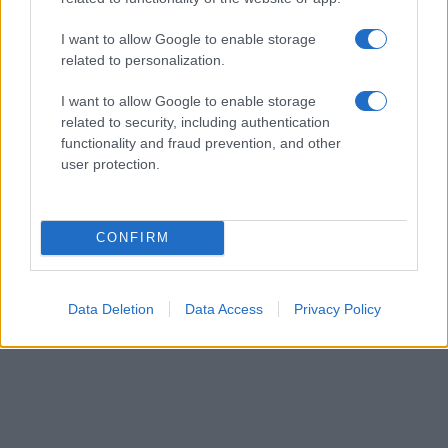
8 Αυγούστου 1884: Τα εγκαίνια της Σχολής Ναυτικών
Δοκίμων έτσι όπως την ξέρουμε σήμερα!
I want to allow Google to enable storage
ΑΜΥΝΑ
related to personalization.
09/08/26 - 12:00
9 Αυγούστου 1945: Η ρίψη της δεύτερης και τελευταίας
I want to allow Google to enable storage
ατομικής βόμβας στο Ναγκασάκι, τρεις μέρες μετά την
related to security, including authentication
πρώτη ρίψη στη Χιροσίμα
functionality and fraud prevention, and other
ΑΜΥΝΑ
user protection.
09/08/26 - 11:37
9 Αυγούστου 1823 : Σκοτώνεται πολεμώντας τους
Τουρκαλβανούς ο Μάρκος Μπότσαρης
ΔΙΕΘΝΗ
CONFIRM
09/08/26 - 11:31
Αυστραλία: Δύο επιβατηγά αεροπλάνα απέφυγαν παρά
λίγο μια σύγκρουση στον διάδρομο προσγείωσης/
Data Deletion
Data Access
Privacy Policy
απογείωσης στο αεροδρόμιο του Σίδνεϊ
ΑΜΥΝΑ
09/08/26 - 10:47
Ελληνικά ελικόπτερα Apache στη Σαουδική Αραβία;
ΔΙΕΘΝΗ
09/08/26 - 10:32