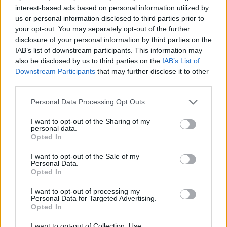
interest-based ads based on personal information utilized by
us or personal information disclosed to third parties prior to
your opt-out. You may separately opt-out of the further
disclosure of your personal information by third parties on the
ΑΚΟΛΟΥΘΗΣΤΕ ΜΑΣ ΣΤΟ GOOGLE
IAB’s list of downstream participants. This information may
NEWS ΚΑΝΟΝΤΑΣ ΚΛΙΚ ΕΔΩ
also be disclosed by us to third parties on the
IAB’s List of
Downstream Participants
that may further disclose it to other
third parties.
TAGS
Please note that this website/app uses one or more Google
Personal Data Processing Opt Outs
services and may gather and store information including but
ΣΑΛΑΤΑ ΜΕ ΖΥΜΑΡΙΚΑ
not limited to your visit or usage behaviour. You may click to
I want to opt-out of the Sharing of my
personal data.
grant or deny consent to Google and its third-party tags to
Opted In
use your data for below specified purposes in below Google
consent section.
Ροή Ειδήσεων
I want to opt-out of the Sale of my
Personal Data.
Opted In
I want to opt-out of processing my
ΕΛΛΑΔΑ
Personal Data for Targeted Advertising.
09/08/26 - 13:39
Opted In
Red code στη χώρα λόγω των θυελλωδών ανέμων –
I want to opt-out of Collection, Use,