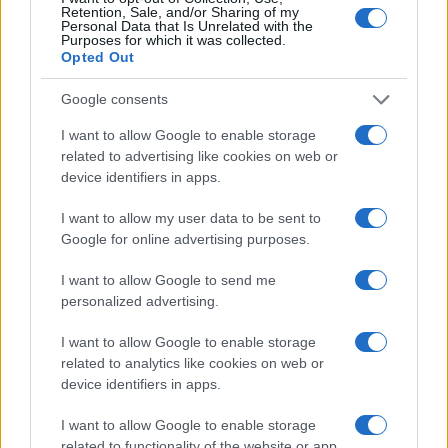
Έκτακτη σύσκεψη της επιτροπής Εκτίμησης Κινδύνου
Retention, Sale, and/or Sharing of my
ΔΙΕΘΝΗ
Personal Data that Is Unrelated with the
Purposes for which it was collected.
09/08/26 - 13:43
Opted Out
Οι Χούθι δοκιμάζουν το Σύμφωνο της Μέκκας: Θα
πολεμήσουν Τουρκία και Πακιστάν για τη Σαουδική
Google consents
Αραβία;
ΔΙΕΘΝΗ
I want to allow Google to enable storage
09/08/26 - 13:29
related to advertising like cookies on web or
device identifiers in apps.
Πώς θα ήταν η Ευρώπη χωρίς ποτάμια;
ΔΙΕΘΝΗ
I want to allow my user data to be sent to
09/08/26 - 13:22
Google for online advertising purposes.
Το Χονγκ Κονγκ κατέγραψε ρεκόρ ζέστης με 36,9
βαθμούς Κελσίου
I want to allow Google to send me
ΚΥΠΡΟΣ
personalized advertising.
09/08/26 - 12:46
I want to allow Google to enable storage
Με πορεία μοτοσικλετιστών από όλες τις ελεύθερες
πόλεις της Κύπρου τιμήθηκε χθες η μνήμη του Τάσου
related to analytics like cookies on web or
Ισαάκ και του Σολωμού Σολωμού
device identifiers in apps.
ΑΜΥΝΑ
I want to allow Google to enable storage
09/08/26 - 12:26
related to functionality of the website or app.