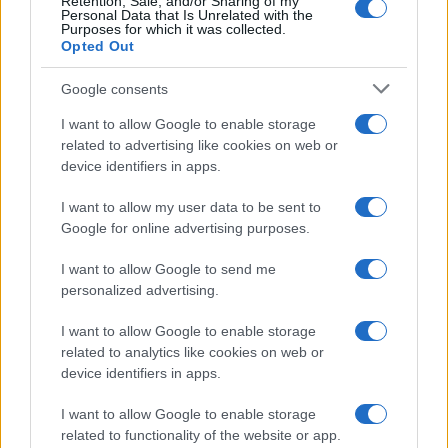
Retention, Sale, and/or Sharing of my
Personal Data that Is Unrelated with the
09/08/26 - 13:43
Purposes for which it was collected.
Opted Out
Οι Χούθι δοκιμάζουν το Σύμφωνο της Μέκκας: Θα
πολεμήσουν Τουρκία και Πακιστάν για τη Σαουδική
Αραβία;
Google consents
ΔΙΕΘΝΗ
I want to allow Google to enable storage
09/08/26 - 13:29
related to advertising like cookies on web or
Πώς θα ήταν η Ευρώπη χωρίς ποτάμια;
device identifiers in apps.
ΔΙΕΘΝΗ
09/08/26 - 13:22
I want to allow my user data to be sent to
Google for online advertising purposes.
Το Χονγκ Κονγκ κατέγραψε ρεκόρ ζέστης με 36,9
βαθμούς Κελσίου
ΚΥΠΡΟΣ
I want to allow Google to send me
personalized advertising.
09/08/26 - 12:46
Με πορεία μοτοσικλετιστών από όλες τις ελεύθερες
I want to allow Google to enable storage
πόλεις της Κύπρου τιμήθηκε χθες η μνήμη του Τάσου
related to analytics like cookies on web or
Ισαάκ και του Σολωμού Σολωμού
device identifiers in apps.
ΑΜΥΝΑ
09/08/26 - 12:26
I want to allow Google to enable storage
8 Αυγούστου 1884: Τα εγκαίνια της Σχολής Ναυτικών
related to functionality of the website or app.
Δοκίμων έτσι όπως την ξέρουμε σήμερα!