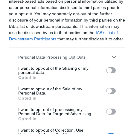
interest-based ads based on personal information utilized by
us or personal information disclosed to third parties prior to
your opt-out. You may separately opt-out of the further
ΑΚΟΛΟΥΘΗΣΤΕ ΜΑΣ ΣΤΟ GOOGLE
disclosure of your personal information by third parties on the
NEWS ΚΑΝΟΝΤΑΣ ΚΛΙΚ ΕΔΩ
IAB’s list of downstream participants. This information may
also be disclosed by us to third parties on the
IAB’s List of
Downstream Participants
that may further disclose it to other
third parties.
TAGS
Please note that this website/app uses one or more Google
Personal Data Processing Opt Outs
ΜΑΚΑΡΟΝΙΑ ΜΕ ΤΟΝΟ
services and may gather and store information including but
not limited to your visit or usage behaviour. You may click to
I want to opt-out of the Sharing of my
personal data.
grant or deny consent to Google and its third-party tags to
Opted In
use your data for below specified purposes in below Google
Ροή Ειδήσεων
consent section.
I want to opt-out of the Sale of my
Personal Data.
Opted In
ΕΛΛΑΔΑ
I want to opt-out of processing my
Personal Data for Targeted Advertising.
09/08/26 - 13:39
Opted In
Red code στη χώρα λόγω των θυελλωδών ανέμων –
Έκτακτη σύσκεψη της επιτροπής Εκτίμησης Κινδύνου
I want to opt-out of Collection, Use,
ΔΙΕΘΝΗ