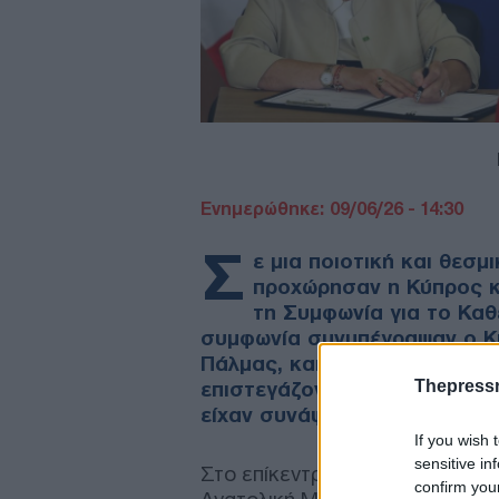
Ενημερώθηκε: 09/06/26 - 14:30
Σ
ε μια ποιοτική και θεσ
προχώρησαν η Κύπρος κ
τη Συμφωνία για το Κα
συμφωνία συνυπέγραψαν ο Κ
Πάλμας, και η Γαλλίδα Υπουρ
Thepress
επιστεγάζοντας με αυτόν τον
είχαν συνάψει οι δύο χώρες 
If you wish 
sensitive in
Στο επίκεντρο της συνάντησής 
confirm you