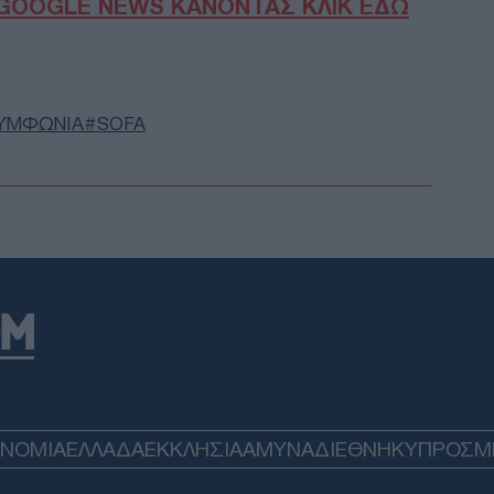
GOOGLE NEWS ΚΑΝΟΝΤΑΣ ΚΛΙΚ ΕΔΩ
Στο
κυβ
Βοι
πυρ
δια
αντ
ΣΥΜΦΩΝΙΑ
SOFA
Δ
15 
αστ
αμε
Τρα
Δ
Διπ
Λατ
περ
Ιση
Δ
ΟΝΟΜΙΑ
ΕΛΛΑΔΑ
ΕΚΚΛΗΣΙΑ
ΑΜΥΝΑ
ΔΙΕΘΝΗ
ΚΥΠΡΟΣ
M