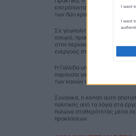
Πρακτικά, η SOFA εκμηδενίζει τ
I want t
επιτρέποντας την ταχύτατη αν
των δύο κρατών σε περιόδους 
I want t
authenti
Σε γεωπολιτικό επίπεδο, η εξέλ
ισχυρό, προκεχωρημένο κόμβο γ
στην περιοχή, ενώ παράλληλα εδ
ενεργούς στρατιωτικούς παράγ
Η Γαλλίδα υπουργός εξήρε τον 
παρουσία γαλλικών πολεμικών πλ
των κοινών αεροναυτικών ασκ
Συνολικά, η κίνηση αυτή αποτυ
πολιτικής από τα λόγια στα έρ
πυλώνα σταθερότητας μέσα σε 
προκλήσεων.