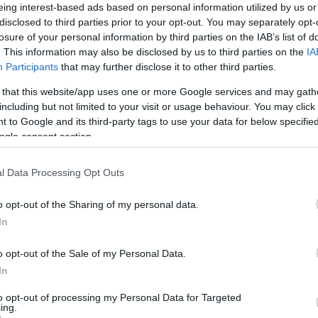
η Ανατολή, καθώς και ο κοινός βηματισμός
eing interest-based ads based on personal information utilized by us or
ασφάλειας.
disclosed to third parties prior to your opt-out. You may separately opt-
losure of your personal information by third parties on the IAB’s list of
Ρώμ
. This information may also be disclosed by us to third parties on the
IA
ένα σύγχρονο, δεσμευτικό νομικό και
συν
Participants
that may further disclose it to other third parties.
εμπ
ίο ρυθμίζει λεπτομερώς τους όρους παρουσίας
συν
ας χώρας στο έδαφος της άλλης. Μεταξύ
 that this website/app uses one or more Google services and may gath
Δ
ματα και οι υποχρεώσεις του στρατιωτικού
including but not limited to your visit or usage behaviour. You may click 
οστολών, οι διαδικασίες διοικητικής και
 to Google and its third-party tags to use your data for below specifi
ώς και οι όροι για τη διεξαγωγή κοινών
ogle consent section.
Χιρ
όλε
κόσ
l Data Processing Opt Outs
Δ
o opt-out of the Sharing of my personal data.
«Κα
In
πρε
δια
o opt-out of the Sale of my Personal Data.
Κολ
In
Ουκ
Δ
to opt-out of processing my Personal Data for Targeted
ing.