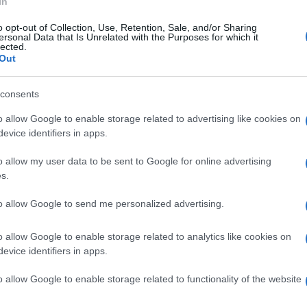
In
«Σε
Γερ
o opt-out of Collection, Use, Retention, Sale, and/or Sharing
της
ersonal Data that Is Unrelated with the Purposes for which it
lected.
Ε
Out
Πάτ
consents
σε 
εξα
o allow Google to enable storage related to advertising like cookies on
Δ
evice identifiers in apps.
o allow my user data to be sent to Google for online advertising
Νέα
s.
Μπα
στό
to allow Google to send me personalized advertising.
κατο
Δ
o allow Google to enable storage related to analytics like cookies on
evice identifiers in apps.
Ανθ
«Κρα
o allow Google to enable storage related to functionality of the website
εγκ
μαζ