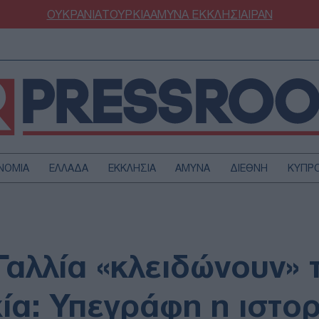
ΟΥΚΡΑΝΙΑ
ΤΟΥΡΚΙΑ
ΑΜΥΝΑ
ΕΚΚΛΗΣΙΑ
ΙΡΑΝ
ΝΟΜΙΑ
ΕΛΛΑΔΑ
ΕΚΚΛΗΣΙΑ
ΑΜΥΝΑ
ΔΙΕΘΝΗ
ΚΥΠΡ
ΟΥΡΚΙΑ
ΟΙΚΟΝΟΜΙΑ
ΜΥΝΑ
ΔΙΕΘΝΗ
FESTYLE
SPORTS
Γαλλία «κλειδώνουν» 
ΑΣΤΡΟΝΟΜΙΑ
ΥΓΕΙΑ
ΩΔΙΑ
ΑΡΘΡΟΓΡΑΦΙΑ
ία: Υπεγράφη η ιστορ