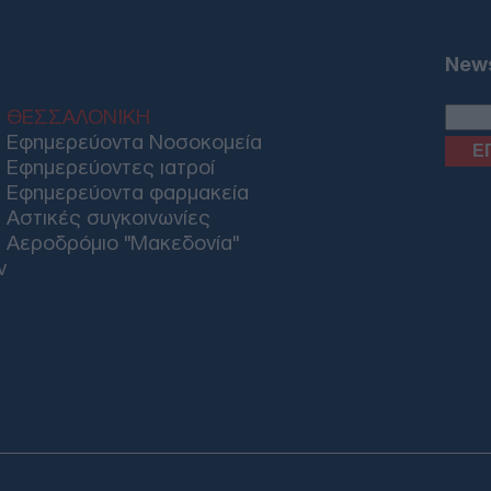
Συμ
Στε
αμε
News
δια
Δ
ΘΕΣΣΑΛΟΝΙΚΗ
Εφημερεύοντα Νοσοκομεία
Κολ
Εφημερεύοντες ιατροί
χτύ
Εφημερεύοντα φαρμακεία
προ
Δ
Αστικές συγκοινωνίες
Αεροδρόμιο "Μακεδονία"
ν
Νικ
ανα
Ορτ
μέτ
Δ
Μεξ
Tik
μικ
οργ