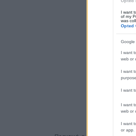
Opted 
I want t
of my P
was col
Opted 
Google 
I want t
web or d
I want t
purpose
I want 
I want t
web or d
I want t
or app.