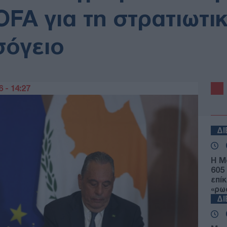
FA για τη στρατιωτι
σόγειο
 - 14:27
Δ
Η Μ
605
επί
«ρω
Δ