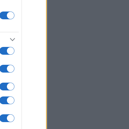
νάριο υβριδικής επίθεσης» στη
μανία: Τι συνέβη στο αεροδρόμιο
 Λειψίας
ΛΛΑΔΑ
06/08/26 - 09:33
ρα: 61χρονος έχασε 100.000 ευρώ
απάτη με κρυπτονομίσματα — Τον
πατούσαν για δύο χρόνια
ΙΕΘΝΗ
06/08/26 - 09:23
 ρωσικά πλήγματα σε Οδησσό,
λακλία και Σούμι — Στο
χαστρο φορτηγά πλοία και
ικίες
ΙΕΘΝΗ
06/08/26 - 09:20
ρωπιστική κρίση στη Θέουτα:
υγή αγωνίας» για 1.100
λωβισμένους ανηλίκους μετά τις
ικές μεταναστευτικές ροές