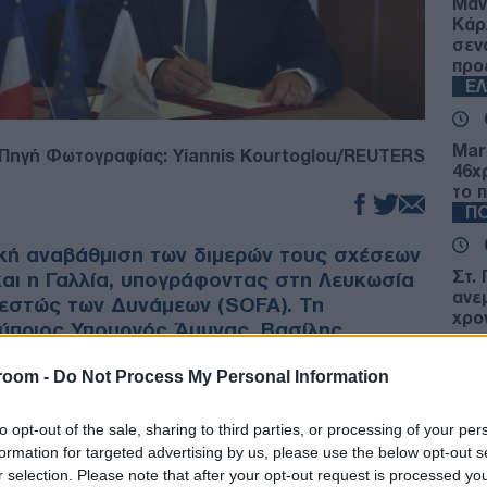
Μαν
Κάρ
σεν
προ
Ε
Mar
Πηγή Φωτογραφίας: Yiannis Kourtoglou/REUTERS
46χ
το 
ΠΟ
μική αναβάθμιση των διμερών τους σχέσεων
Στ.
αι η Γαλλία, υπογράφοντας στη Λευκωσία
ανε
θεστώς των Δυνάμεων (SOFA). Τη
χρο
ύπριος Υπουργός Άμυνας, Βασίλης
ενι
γός Ενόπλων Δυνάμεων, Κατρίν Βοτρίν,
Ε
room -
Do Not Process My Personal Information
 τρόπο τη Στρατηγική Εταιρική Σχέση που
στο Παρίσι.
Επι
to opt-out of the sale, sharing to third parties, or processing of your per
ανέ
formation for targeted advertising by us, please use the below opt-out s
τους βρέθηκαν οι ραγδαίες εξελίξεις στην
Σάβ
r selection. Please note that after your opt-out request is processed y
Δ