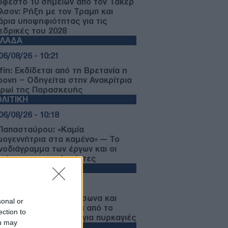
ιφέστο 10 σημείων από τον Τάκερ
λσον: Ρήξη με τον Τραμπ και
άρια υποψηφιότητας για τις
εδρικές του 2028
ΛΛΑΔΑ
06/08/26 - 10:21
fin: Εκδίδεται από τη Βρετανία η
ρονη – Οδηγείται στην Ανακρίτρια
πρωί της Παρασκευής
ΛΙΤΙΚΗ
06/08/26 - 10:18
 Παπασταύρου: «Καμία
μογεννήτρια στα καμένα» — Το
νοδιάγραμμα των έργων και οι
σχύσεις στους πληγέντες
ΛΛΑΔΑ
06/08/26 - 10:05
κίνδυνο «κοκτέιλ» καύσωνα και
sonal or
μων: Έρχονται 40άρια από το
ection to
βατο — Συναγερμός για πυρκαγιές
ou may
ΙΕΘΝΗ