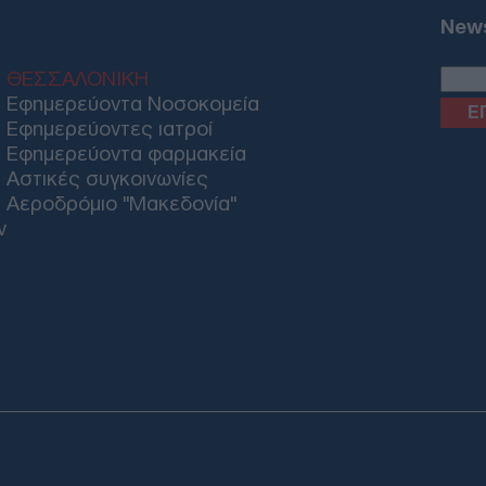
από
News
υπο
For
Ε
ΘΕΣΣΑΛΟΝΙΚΗ
Εφημερεύοντα Νοσοκομεία
Εφημερεύοντες ιατροί
Λυκ
Εφημερεύοντα φαρμακεία
από
Αστικές συγκοινωνίες
Δ
Αεροδρόμιο "Μακεδονία"
ν
Ιταλ
σύγ
Δ
Ιρά
Ορμ
των
ΠΟ
Αλ.
Email