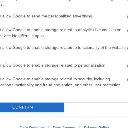
s.
υπη
Δ
to allow Google to send me personalized advertising.
Αρα
o allow Google to enable storage related to analytics like cookies on
Ιρά
evice identifiers in apps.
Δ
o allow Google to enable storage related to functionality of the website
Πόλ
ανα
o allow Google to enable storage related to personalization.
αερ
Δ
o allow Google to enable storage related to security, including
cation functionality and fraud prevention, and other user protection.
Ορι
Διο
των
Δ
CONFIRM
GOOGLE NEWS ΚΑΝΟΝΤΑΣ ΚΛΙΚ ΕΔΩ
Φρο
άνο
Data Deletion
Data Access
Privacy Policy