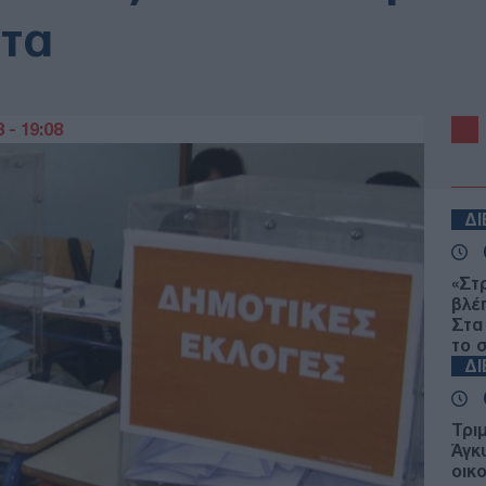
τα
 - 19:08
Δ
«Στ
βλέ
Στα
το 
Δ
Τρι
Άγκ
οικ