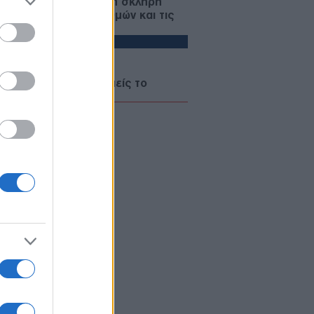
μπ συγκρούεται με τη σκληρή
γματικότητα των αριθμών και τις
οσκοπήσεις
ΙΚΟΝΟΜΙΑ
08/08/26 - 17:38
καθι» για τους εκδρομείς το
τος των καυσίμων: Γιατί
υστερεί η αποκλιμάκωση στις
ίες
ΛΛΑΔΑ
08/08/26 - 17:23
κινος συναγερμός για πυρκαγιές:
κίνδυνο κοκτέιλ «Hot-Dry-Windy» το
μενο 48ωρο – Σε επιφυλακή 6
ιφέρειες
ΙΕΘΝΗ
08/08/26 - 17:21
υνα BBC: Στα ίχνη της «Αράχνης»
 Άσαντ – Πώς ένας τηλεφωνικός
άλογος αποκάλυψε τον
αζητούμενο αρχηγό των μυστικών