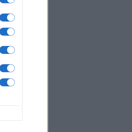
ρεσιών
ΙΕΘΝΗ
08/08/26 - 17:18
γτσί: «Πολύ κοντά σε συμφωνία»
ν και Ομάν για το Ορμούζ
ΙΕΘΝΗ
08/08/26 - 17:05
εμος ΗΠΑ–Ιράν: Ο στρατηγός Κέιν
ζητά «έξοδο κινδύνου» καθώς η
οπορική ισχύς φτάνει στα όριά της
ΙΕΘΝΗ
08/08/26 - 16:59
ακή έγκριση Γερουσίας:
ρίστηκε Υπουργός Δικαιοσύνης
 ΗΠΑ ο Τοντ Μπλανς
ΙΕΘΝΗ
08/08/26 - 16:55
υροί της Επανάστασης: «Το
ιγμα του Ορμούζ εξαρτάται από