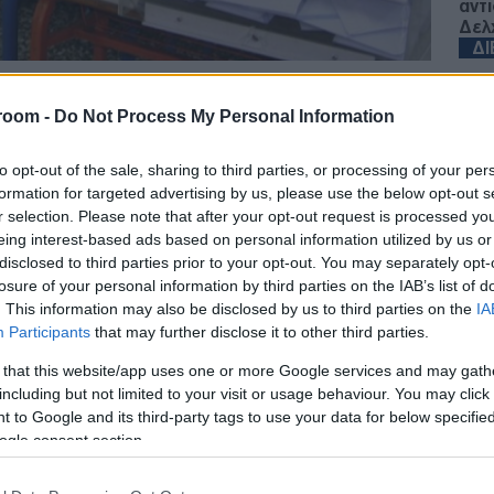
αντ
Δελ
Δ
Στα
room -
Do Not Process My Personal Information
την
 η εκλογική διαδικασία για τις
Δ
to opt-out of the sale, sharing to third parties, or processing of your per
κητικές εκλογές και πλέον ξεκινά η
formation for targeted advertising by us, please use the below opt-out s
ι η ανακοίνωση των αποτελεσμάτων.
r selection. Please note that after your opt-out request is processed y
Υεμ
eing interest-based ads based on personal information utilized by us or
σύρ
θηκαν σε
έξι περιφέρειες και 84 δήμους της
επι
disclosed to third parties prior to your opt-out. You may separately opt-
Ο
losure of your personal information by third parties on the IAB’s list of
 Κυριακή κανένας συνδυασμός δεν
. This information may also be disclosed by us to third parties on the
IA
οσοστό μεγαλύτερο του 43%.
Participants
that may further disclose it to other third parties.
«Σα
συν
 that this website/app uses one or more Google services and may gath
νατολικής Μακεδονίας - Θράκης, Βορείου
εξε
including but not limited to your visit or usage behaviour. You may click 
, Θεσσαλίας, Ιονίων Νήσων και
Δ
 to Google and its third-party tags to use your data for below specifi
ogle consent section.
ΗΠΑ
δειχθούν σήμερα οι νέες διοικήσεις