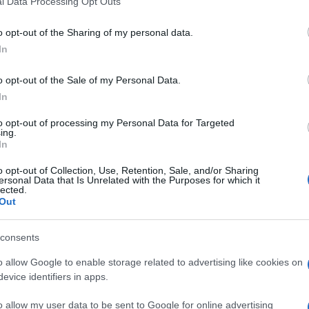
l Data Processing Opt Outs
Τρα
λύτεροι της χώρας, δηλαδή
Αθηναίων,
πρα
δημ
o opt-out of the Sharing of my personal data.
Ο
In
α αναμένονται
λίγο μετά από τις 20:00,
ση με τον α' γύρο, καθώς σήμερα οι
o opt-out of the Sale of my Personal Data.
«Αγ
δεν υπάρχει καταμέτρηση σταυρών προτίμησης.
κόσ
In
καθ
αντλ
to opt-out of processing my Personal Data for Targeted
ing.
Ε
In
o opt-out of Collection, Use, Retention, Sale, and/or Sharing
Κόκ
ersonal Data that Is Unrelated with the Purposes for which it
Επι
lected.
επό
Out
περ
Δ
consents
o allow Google to enable storage related to advertising like cookies on
Έρε
evice identifiers in apps.
του
κατ
o allow my user data to be sent to Google for online advertising
κατ