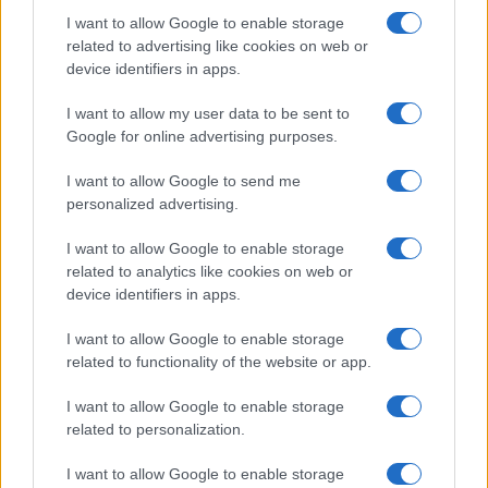
I want to allow Google to enable storage
related to advertising like cookies on web or
device identifiers in apps.
I want to allow my user data to be sent to
Google for online advertising purposes.
I want to allow Google to send me
personalized advertising.
I want to allow Google to enable storage
related to analytics like cookies on web or
device identifiers in apps.
«Αφήστε να δούμε τελικά αν η υπόθεση αυτή είχε
την πολιτική διάσταση την οποία κάποιοι
I want to allow Google to enable storage
έσπευσαν να της προσάψουν. Έχω τις αμφιβολίες
related to functionality of the website or app.
μου», δήλωσε χαρακτηριστικά.
I want to allow Google to enable storage
related to personalization.
Οι τοποθετήσεις του πρωθυπουργού έρχονται σε
μια περίοδο κατά την οποία η υπόθεση του
I want to allow Google to enable storage
ΟΠΕΚΕΠΕ παραμένει στο επίκεντρο της πολιτικής