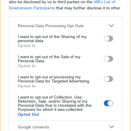
συμπεράσματα θα εξαχθούν όταν ολοκληρωθεί
also be disclosed by us to third parties on the
IAB’s List of
πλήρως η έρευνα της Ευρωπαϊκής Εισαγγελίας,
Downstream Participants
that may further disclose it to other
σημειώνοντας ότι υπάρχουν ακόμη ανοιχτά
third parties.
ζητήματα που πρέπει να διερευνηθούν.
Please note that this website/app uses one or more Google
Personal Data Processing Opt Outs
services and may gather and store information including but
not limited to your visit or usage behaviour. You may click to
I want to opt-out of the Sharing of my
personal data.
grant or deny consent to Google and its third-party tags to
Opted In
use your data for below specified purposes in below Google
consent section.
I want to opt-out of the Sale of my
Personal Data.
Opted In
I want to opt-out of processing my
Personal Data for Targeted Advertising.
Opted In
I want to opt-out of Collection, Use,
Retention, Sale, and/or Sharing of my
Personal Data that Is Unrelated with the
Purposes for which it was collected.
Opted Out
Google consents