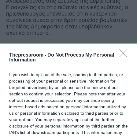
Αναφερόμενος στις έρευνες της Ευρωπαϊκής
Εισαγγελίας και στις πιθανές ποινικές ευθύνες, ο
πρωθυπουργός υπενθύμισε ότι η κυβέρνηση
συναίνεσε άμεσα στην άρση ασυλίας βουλευτών
της Νέας Δημοκρατίας όταν υποβλήθηκαν
σχετικά αιτήματα.
«Ζητήθηκε η άρση ασυλίας 13 βουλευτών μας και
αμέσως είπα “ναι”», ανέφερε, επισημαίνοντας ότι
Thepressroom -
Do Not Process My Personal
Information
ορισμένες από τις υποθέσεις που εξετάστηκαν
τέθηκαν ήδη στο αρχείο.
If you wish to opt-out of the sale, sharing to third parties, or
processing of your personal or sensitive information for
Ο Κυριάκος Μητσοτάκης αναφέρθηκε επίσης σε
targeted advertising by us, please use the below opt-out
πόρισμα που συντάχθηκε στο πλαίσιο της
section to confirm your selection. Please note that after your
έρευνας της Ευρωπαϊκής Εισαγγελίας,
opt-out request is processed you may continue seeing
υποστηρίζοντας ότι τα οικονομικά μεγέθη της
interest-based ads based on personal information utilized by
υπόθεσης εμφανίζονται σημαντικά χαμηλότερα
us or personal information disclosed to third parties prior to
σε σχέση με όσα είχαν αρχικά παρουσιαστεί.
your opt-out. You may separately opt-out of the further
disclosure of your personal information by third parties on the
Σύμφωνα με τον πρωθυπουργό, τα τελικά
IAB’s list of downstream participants. This information may