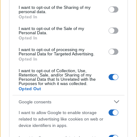
Αυτό είναι το πρώτο μετάλλιο οποιουδήποτε
services and may gather and store information including but
Έλληνα αθλητή σε οποιοδήποτε αγωνισμα στο
not limited to your visit or usage behaviour. You may click to
I want to opt-out of the Sharing of my
personal data.
Παγκόσμιο Πρωτάθλημα Χιονοδρομίας
.
grant or deny consent to Google and its third-party tags to
Opted In
use your data for below specified purposes in below Google
consent section.
I want to opt-out of the Sale of my
ΑΚΟΛΟΥΘΗΣΤΕ ΜΑΣ ΣΤΟ GOOGLE
Personal Data.
Opted In
NEWS ΚΑΝΟΝΤΑΣ ΚΛΙΚ ΕΔΩ
I want to opt-out of processing my
Personal Data for Targeted Advertising.
Opted In
TAGS
I want to opt-out of Collection, Use,
ΑΛΕΞΑΝΔΡΟΣ ΓΚΙΝΝΗΣ
ΣΚΙ
ΑΛΠΙΚΟ ΣΚΙ
ΜΕΤΑΛΛΙΟ
Retention, Sale, and/or Sharing of my
Personal Data that Is Unrelated with the
Purposes for which it was collected.
Opted Out
Ροή Ειδήσεων
Google consents
I want to allow Google to enable storage
related to advertising like cookies on web or
ΔΙΕΘΝΗ
device identifiers in apps.
09/08/26 - 08:37