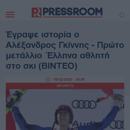
Κεντρική
πλοήγηση
ΠΟΛΙΤΙΚΗ
ΤΟΥΡΚΙΑ
Έγραψε ιστορία ο
ΟΙΚΟΝΟΜΙΑ
ΕΛΛΑΔΑ
Αλέξανδρος Γκίννης - Πρώτο
ΕΚΚΛΗΣΙΑ
ΑΜΥΝΑ
μετάλλιο Έλληνα αθλητή
ΔΙΕΘΝΗ
ΚΥΠΡΟΣ
στο σκι (ΒΙΝΤΕΟ)
MEDIA
LIFESTYLE
SPORTS
ΑΥΤΟΔΙΟΙΚΗΣΗ
19/02/2023 - 18:38
AUTO - MOTO
ΓΑΣΤΡΟΝΟΜΙΑ
SPORTS
ΥΓΕΙΑ
ΤΕΧΝΟΛΟΓΙΑ
ΠΑΡΑΞΕΝΑ
ΖΩΔΙΑ
ΑΡΘΡΟΓΡΑΦΙΑ