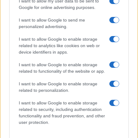
I want to allow my user data to be sent to
Γερμανία: Μη επανδρωμένα αεροσκάφη εθεάθησαν πάνω
από στρατιωτική βάση
Google for online advertising purposes.
ΕΛΛΑΔΑ
I want to allow Google to send me
09/08/26 - 08:23
personalized advertising.
Τροχαίο στη λεωφόρο Αθηνών-Σουνίου: Μηχανή της ΔΙΑΣ
συγκρούστηκε με ΙΧ που έκανε αναστροφή
I want to allow Google to enable storage
ΔΙΕΘΝΗ
related to analytics like cookies on web or
08/08/26 - 23:21
device identifiers in apps.
«Μυστήριο» με το εμπλουτισμένο ουράνιο του Ιράν:
Ανάσχεση του πυρηνικού προγράμματος βλέπουν οι
I want to allow Google to enable storage
ειδικοί, αλλά όχι καταστροφή
related to functionality of the website or app.
ΔΙΕΘΝΗ
08/08/26 - 23:13
I want to allow Google to enable storage
Η αμερικανική Γερουσία ενέκρινε κυρώσεις-μαμούθ κατά
related to personalization.
της Ρωσίας: Δασμοί έως 100% στις χώρες που
αγοράζουν ρωσικό πετρέλαιο και φυσικό αέριο
I want to allow Google to enable storage
ΔΙΕΘΝΗ
related to security, including authentication
08/08/26 - 23:10
functionality and fraud prevention, and other
user protection.
Επίσκεψη-αστραπή του διοικητή της CENTCOM στο
Ισραήλ: Συναντήθηκε με την ηγεσία των IDF
ΠΟΛΙΤΙΣΜΟΣ