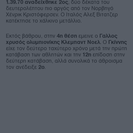
1.39.70 αναδείχθηκε 2ος
, δύο δέκατα του
δευτερολέπτου πιο αργός από τον Νορβηγό
Χένρικ Κριστόφερσεν. Ο Ιταλός Αλεξ Βιτατζερ
κατέκτησε το χάλκινο μετάλλιο.
Εκτός βάθρου, στην
4η θέση
εμεινε ο
Γαλλος
χρυσός ολυμπιονίκης Κλεμπαντ Νοελ
. Ο
Γκίννης
είχε τον δεύτερο ταχύτερο χρόνο μετά την πρώτη
κατάβαση των αθλητών και την
12η
επίδοση στην
δεύτερη κατάβαση, αλλά συνολικά το άθροισμα
τον ανέδειξε
2ο
.