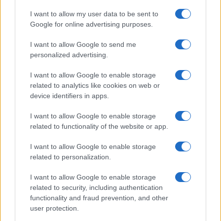
08/08/26 - 23:21
I want to allow my user data to be sent to
Google for online advertising purposes.
«Μυστήριο» με το εμπλουτισμένο ουράνιο του Ιράν:
Ανάσχεση του πυρηνικού προγράμματος βλέπουν οι
ειδικοί, αλλά όχι καταστροφή
I want to allow Google to send me
ΔΙΕΘΝΗ
personalized advertising.
08/08/26 - 23:13
I want to allow Google to enable storage
Η αμερικανική Γερουσία ενέκρινε κυρώσεις-μαμούθ κατά
related to analytics like cookies on web or
της Ρωσίας: Δασμοί έως 100% στις χώρες που
device identifiers in apps.
αγοράζουν ρωσικό πετρέλαιο και φυσικό αέριο
ΔΙΕΘΝΗ
I want to allow Google to enable storage
08/08/26 - 23:10
related to functionality of the website or app.
Επίσκεψη-αστραπή του διοικητή της CENTCOM στο
Ισραήλ: Συναντήθηκε με την ηγεσία των IDF
I want to allow Google to enable storage
ΠΟΛΙΤΙΣΜΟΣ
related to personalization.
08/08/26 - 23:02
Νέα ευρήματα αλλάζουν τα δεδομένα για τη Μινωική
I want to allow Google to enable storage
Έκρηξη στη Σαντορίνη: Έναν αιώνα αργότερα η
related to security, including authentication
καταστροφή;
functionality and fraud prevention, and other
ΟΙΚΟΛΟΓΙΑ
user protection.
08/08/26 - 23:00