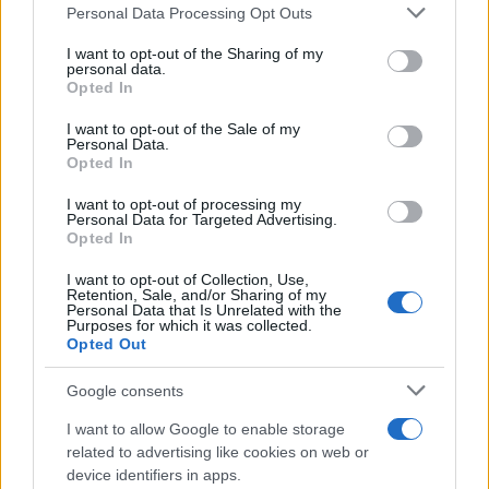
Please note that this website/app uses one or more Google
Personal Data Processing Opt Outs
services and may gather and store information including but
not limited to your visit or usage behaviour. You may click to
I want to opt-out of the Sharing of my
personal data.
grant or deny consent to Google and its third-party tags to
Opted In
ΑΚΟΛΟΥΘΗΣΤΕ ΜΑΣ ΣΤΟ GOOGLE
use your data for below specified purposes in below Google
NEWS ΚΑΝΟΝΤΑΣ ΚΛΙΚ ΕΔΩ
consent section.
I want to opt-out of the Sale of my
Personal Data.
Opted In
TAGS
I want to opt-out of processing my
Personal Data for Targeted Advertising.
Opted In
ΕΠΙΣΚΕΨΗ ΕΡΝΤΟΓΑΝ ΣΤΗΝ ΑΘΗΝΑ
ΡΕΤΖΕΠ ΤΑΓΙΠ ΕΡΝΤΟΓΑΝ
I want to opt-out of Collection, Use,
ΜΟΥΣΟΥΛΜΑΝΙΚΗ ΜΕΙΟΝΟΤΗΤΑ
Retention, Sale, and/or Sharing of my
ΜΟΥΣΟΥΛΜΑΝΙΚΗ ΜΕΙΟΝΟΤΗΤΑ ΘΡΑΚΗΣ
Personal Data that Is Unrelated with the
ΤΟΥΡΚΙΚΗ ΠΡΕΣΒΕΙΑ
Purposes for which it was collected.
Opted Out
Google consents
Ροή Ειδήσεων
I want to allow Google to enable storage
related to advertising like cookies on web or
device identifiers in apps.
ΔΙΕΘΝΗ