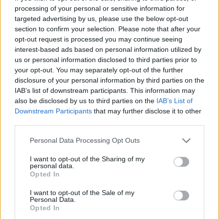
processing of your personal or sensitive information for
Φωτογράφος του Γαλλικού Πρακτορείου στη
targeted advertising by us, please use the below opt-out
συνοικία αυτή είδε μεγάλη ανάπτυξη των
section to confirm your selection. Please note that after your
δυνάμεων ασφαλείας που είχαν αποκλείσει το
opt-out request is processed you may continue seeing
σημείο.
interest-based ads based on personal information utilized by
us or personal information disclosed to third parties prior to
Σχεδόν πριν από μια εβδομάδα, οι Ηνωμένες
your opt-out. You may separately opt-out of the further
Πολιτείες πραγματοποίησαν επιδρομές στη Συρία
disclosure of your personal information by third parties on the
και το Ιράκ εναντίον στόχων των επίλεκτων
IAB’s list of downstream participants. This information may
ιρανικών δυνάμεων και ένοπλων φιλοϊρανικών
also be disclosed by us to third parties on the
IAB’s List of
ομάδων ως αντίποινα για την επίθεση με μη
Downstream Participants
that may further disclose it to other
επανδρωμένο αεροσκάφος στις 28 Ιανουαρίου
third parties.
κατά την οποία σκοτώθηκαν τρεις Αμερικανοί
Please note that this website/app uses one or more Google
στρατιώτες που στάθμευαν σε αμερικανική βάση
Personal Data Processing Opt Outs
services and may gather and store information including but
της ιορδανικής ερήμου, στα σύνορα με τη Συρία.
not limited to your visit or usage behaviour. You may click to
I want to opt-out of the Sharing of my
personal data.
grant or deny consent to Google and its third-party tags to
Opted In
Επί εβδομάδες, το Ιράκ δεν μπορεί να ξεφύγει
use your data for below specified purposes in below Google
από τις περιφερειακές εντάσεις, παρά τις
consent section.
I want to opt-out of the Sale of my
έντονες διπλωματικές προσπάθειες με τους
Personal Data.
Αμερικανούς και Ιρανούς κυρίως εταίρους του.
Opted In