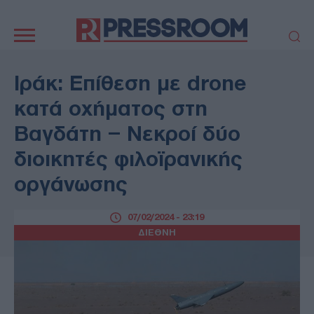
Κεντρική
πλοήγηση
ΠΟΛΙΤΙΚΗ
ΤΟΥΡΚΙΑ
Ιράκ: Επίθεση με drone
ΟΙΚΟΝΟΜΙΑ
ΕΛΛΑΔΑ
κατά οχήματος στη
ΕΚΚΛΗΣΙΑ
ΑΜΥΝΑ
Βαγδάτη – Νεκροί δύο
ΔΙΕΘΝΗ
ΚΥΠΡΟΣ
διοικητές φιλοϊρανικής
MEDIA
LIFESTYLE
οργάνωσης
SPORTS
ΑΥΤΟΔΙΟΙΚΗΣΗ
AUTO - MOTO
ΓΑΣΤΡΟΝΟΜΙΑ
07/02/2024 - 23:19
ΥΓΕΙΑ
ΤΕΧΝΟΛΟΓΙΑ
ΔΙΕΘΝΗ
ΠΑΡΑΞΕΝΑ
ΖΩΔΙΑ
ΑΡΘΡΟΓΡΑΦΙΑ