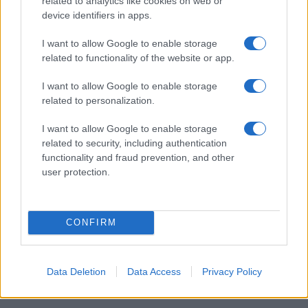
related to analytics like cookies on web or
device identifiers in apps.
I want to allow Google to enable storage
related to functionality of the website or app.
I want to allow Google to enable storage
related to personalization.
I want to allow Google to enable storage
Πηγές: ΑΠΕ-ΜΠΕ-AFP-Reuters
related to security, including authentication
functionality and fraud prevention, and other
user protection.
ΑΚΟΛΟΥΘΗΣΤΕ ΜΑΣ ΣΤΟ GOOGLE
NEWS ΚΑΝΟΝΤΑΣ ΚΛΙΚ ΕΔΩ
CONFIRM
TAGS
Data Deletion
Data Access
Privacy Policy
ΙΡΑΚ
DRONE
ΒΑΓΔΑΤΗ
ΙΡΑΝ
ΜΕΣΗ ΑΝΑΤΟΛΗ