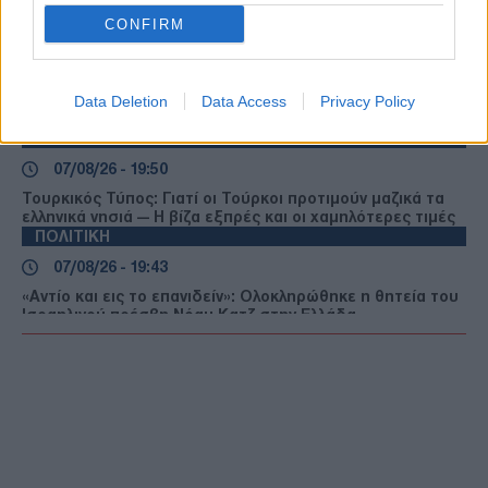
Γερμανία: Χάκερ που συνδέονται με το Κρεμλίνο πίσω από
το fake βίντεο για την παραίτηση Μερτς
CONFIRM
ΔΙΕΘΝΗ
07/08/26 - 20:05
Ξεμένει από Patriot η ουκρανική αεράμυνα — «Εφιάλτης»
Data Deletion
Data Access
Privacy Policy
για το Κίεβο οι ρωσικοί βαλλιστικοί πύραυλοι
ΤΟΥΡΚΙΑ
07/08/26 - 19:50
Τουρκικός Τύπος: Γιατί οι Τούρκοι προτιμούν μαζικά τα
ελληνικά νησιά — Η βίζα εξπρές και οι χαμηλότερες τιμές
ΠΟΛΙΤΙΚΗ
07/08/26 - 19:43
«Αντίο και εις το επανιδείν»: Ολοκληρώθηκε η θητεία του
Ισραηλινού πρέσβη Νόαμ Κατζ στην Ελλάδα
ΠΟΛΙΤΙΚΗ
07/08/26 - 19:29
«Εμφύλιος» στο κόμμα Καρυστιανού - Βολές Αυγερινού
κατά Γκρατσία για «μέθοδο δολοφονίας χαρακτήρων»
ΔΙΕΘΝΗ
07/08/26 - 19:04