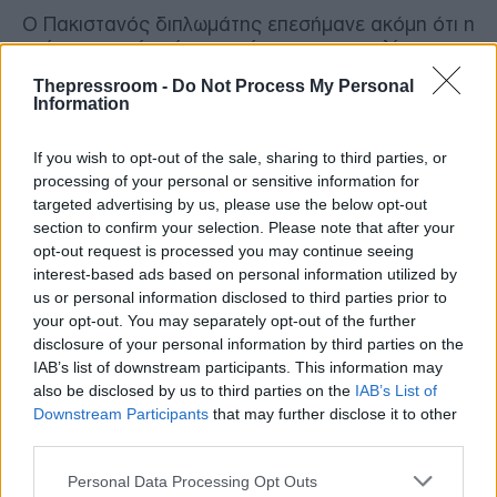
Ο Πακιστανός διπλωμάτης επεσήμανε ακόμη ότι η
τρέχουσα κρίση έχει παγώσει τις συνομιλίες για
το πυρηνικό πρόγραμμα του Ιράν, διευρύνοντας
Thepressroom -
Do Not Process My Personal
το χάσμα μεταξύ των εμπλεκόμενων πλευρών και
Information
μπλοκάροντας το κρίσιμο έργο ελέγχου του
Διεθνούς Οργανισμού Ατομικής Ενέργειας
If you wish to opt-out of the sale, sharing to third parties, or
(ΔΟΑΕ).
processing of your personal or sensitive information for
targeted advertising by us, please use the below opt-out
Μόσχα και Πεκίνο καταδικάζουν τις
section to confirm your selection. Please note that after your
επιθέσεις και ζητούν ψυχραιμία
opt-out request is processed you may continue seeing
interest-based ads based on personal information utilized by
us or personal information disclosed to third parties prior to
Στο ίδιο μήκος κύματος, η Ρωσία και η Κίνα
your opt-out. You may separately opt-out of the further
κάλεσαν την Ουάσιγκτον και την Τεχεράνη να
disclosure of your personal information by third parties on the
σταματήσουν αμέσως τις στρατιωτικές
IAB’s list of downstream participants. This information may
επιχειρήσεις. Η εκπρόσωπος του ρωσικού
also be disclosed by us to third parties on the
IAB’s List of
Υπουργείου Εξωτερικών, Μαρία Ζαχάροβα, έκανε
Downstream Participants
that may further disclose it to other
λόγο για απρόκλητη αμερικανοϊσραηλινή
third parties.
επιθετικότητα κατά του Ιράν και κάλεσε και τα
δύο μέρη να δείξουν αυτοσυγκράτηση.
Please note that this website/app uses one or more Google
Personal Data Processing Opt Outs