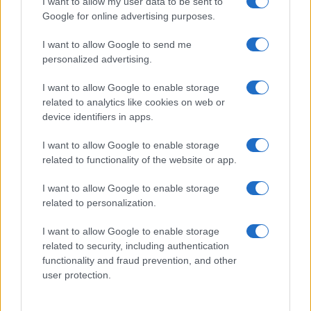
διπλωματική διαδικασία και παραβιάζουν την
I want to allow my user data to be sent to
εκεχειρία.
Google for online advertising purposes.
I want to allow Google to send me
ΑΚΟΛΟΥΘΗΣΤΕ ΜΑΣ ΣΤΟ GOOGLE
personalized advertising.
NEWS ΚΑΝΟΝΤΑΣ ΚΛΙΚ ΕΔΩ
I want to allow Google to enable storage
related to analytics like cookies on web or
device identifiers in apps.
TAGS
I want to allow Google to enable storage
ΜΕΣΗ ΑΝΑΤΟΛΗ
ΜΟΣΧΑ
ΠΕΚΙΝΟ
ΙΣΛΑΜΑΜΠΑΝΤ
related to functionality of the website or app.
ΠΟΛΕΜΟΣ ΙΡΑΝ-ΗΠΑ-ΙΣΡΑΗΛ
I want to allow Google to enable storage
related to personalization.
Ροή Ειδήσεων
I want to allow Google to enable storage
related to security, including authentication
functionality and fraud prevention, and other
ΔΙΕΘΝΗ
user protection.
07/08/26 - 20:29