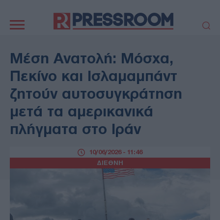
Κεντρική
πλοήγηση
ΠΟΛΙΤΙΚΗ
ΤΟΥΡΚΙΑ
Μέση Ανατολή: Μόσχα,
ΟΙΚΟΝΟΜΙΑ
ΕΛΛΑΔΑ
Πεκίνο και Ισλαμαμπάντ
ΕΚΚΛΗΣΙΑ
ΑΜΥΝΑ
ζητούν αυτοσυγκράτηση
ΔΙΕΘΝΗ
ΚΥΠΡΟΣ
μετά τα αμερικανικά
MEDIA
LIFESTYLE
πλήγματα στο Ιράν
SPORTS
ΑΥΤΟΔΙΟΙΚΗΣΗ
AUTO - MOTO
ΓΑΣΤΡΟΝΟΜΙΑ
10/06/2026 - 11:46
ΥΓΕΙΑ
ΤΕΧΝΟΛΟΓΙΑ
ΔΙΕΘΝΗ
ΠΑΡΑΞΕΝΑ
ΖΩΔΙΑ
ΑΡΘΡΟΓΡΑΦΙΑ