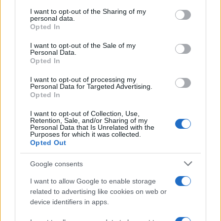
services and may gather and store information including but
not limited to your visit or usage behaviour. You may click to
I want to opt-out of the Sharing of my
Την ίδια ώρα, ο εκπρόσωπος του Υπουργείου
personal data.
grant or deny consent to Google and its third-party tags to
Εξωτερικών της Κίνας, Λιν Τζιαν, εξέφρασε τη
Opted In
use your data for below specified purposes in below Google
σοβαρή ανησυχία του Πεκίνου για τις
consent section.
εχθροπραξίες, ζητώντας από όλες τις πλευρές
I want to opt-out of the Sale of my
Personal Data.
να διατηρήσουν την ψυχραιμία τους και να
Opted In
λάβουν πρακτικά μέτρα για την εκτόνωση της
κρίσης.
I want to opt-out of processing my
Personal Data for Targeted Advertising.
Opted In
Τεχεράνη: Επανεκτίμηση της κατάστασης
και βέλη κατά των ΗΠΑ
I want to opt-out of Collection, Use,
Retention, Sale, and/or Sharing of my
Personal Data that Is Unrelated with the
Purposes for which it was collected.
Από την πλευρά του, το Ιράν βρίσκεται σε φάση
Opted Out
επαναξιολόγησης των δεδομένων μετά τα
ολoνύχτια αεροπορικά πλήγματα που δέχθηκε. Ο
Google consents
εκπρόσωπος του ιρανικού Υπουργείου
Εξωτερικών, Έσμαϊλ Μπαγκάι, δήλωσε ότι η χώρα
I want to allow Google to enable storage
του εξετάζει τα νέα δεδομένα, ενώ κατηγόρησε
related to advertising like cookies on web or
ευθέως τις ΗΠΑ ότι με τις συνεχιζόμενες
device identifiers in apps.
στρατιωτικές τους ενέργειες τορπιλίζουν τη