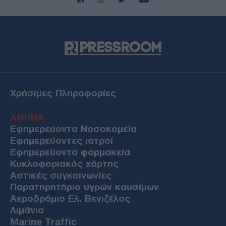
07/08/26 - 20:42
Φρίκη στην Κρήτη: Τουρίστας φέρεται να ρώτησε πόσο
να πληρώσει για να ασελγήσει σε 10χρονο κορίτσι!
ΔΙΕΘΝΗ
07/08/26 - 20:29
Γερμανία: Χάκερ που συνδέονται με το Κρεμλίνο πίσω από
το fake βίντεο για την παραίτηση Μερτς
ΔΙΕΘΝΗ
Χρήσιμες Πληροφορίες
07/08/26 - 20:05
Ξεμένει από Patriot η ουκρανική αεράμυνα — «Εφιάλτης»
ΑΘΗΝΑ
για το Κίεβο οι ρωσικοί βαλλιστικοί πύραυλοι
Εφημερεύοντα Νοσοκομεία
ΤΟΥΡΚΙΑ
Εφημερεύοντες ιατροί
07/08/26 - 19:50
Εφημερεύοντα φαρμακεία
Τουρκικός Τύπος: Γιατί οι Τούρκοι προτιμούν μαζικά τα
Κυκλοφοριακός χάρτης
ελληνικά νησιά — Η βίζα εξπρές και οι χαμηλότερες τιμές
Αστικές συγκοινωνίες
ΠΟΛΙΤΙΚΗ
Παρατηρητήριο υγρών καυσίμων
07/08/26 - 19:43
Αεροδρόμιο Ελ. Βενιζέλος
«Αντίο και εις το επανιδείν»: Ολοκληρώθηκε η θητεία του
Λιμάνια
Ισραηλινού πρέσβη Νόαμ Κατζ στην Ελλάδα
Marine Traffic
ΠΟΛΙΤΙΚΗ