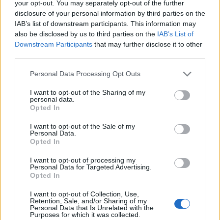
your opt-out. You may separately opt-out of the further
disclosure of your personal information by third parties on the
IAB’s list of downstream participants. This information may
also be disclosed by us to third parties on the
IAB’s List of
Πάνω από το παντοπωλείο υπήρχαν 3 δωμάτια,
Downstream Participants
that may further disclose it to other
όπου διέμενε με την σύζυγο του Μαρία.
Το
third parties.
παντοπωλείο το δούλευε ο ίδιος, ενώ τα άλλα
Please note that this website/app uses one or more Google
μαγαζιά τα ενοικίασε. Η φήμη του γρήγορα
Personal Data Processing Opt Outs
services and may gather and store information including but
εξαπλώθηκε, καθώς οι τιμές του, ειδικά στο
not limited to your visit or usage behaviour. You may click to
I want to opt-out of the Sharing of my
λάδι, ήταν ασυναγώνιστες...
personal data.
grant or deny consent to Google and its third-party tags to
Opted In
use your data for below specified purposes in below Google
Όλοι οι Αθηναίοι πήγαιναν στον Έξαρχο να
consent section.
I want to opt-out of the Sale of my
ψωνίσουν καλά και φθηνά προϊόντα.
Η περιοχή
Personal Data.
έγινε πλέον γνωστή με το όνομα του μπακάλη
Opted In
και τη φώναζαν Εξάρχεια....
I want to opt-out of processing my
Personal Data for Targeted Advertising.
Opted In
I want to opt-out of Collection, Use,
Retention, Sale, and/or Sharing of my
Personal Data that Is Unrelated with the
Purposes for which it was collected.