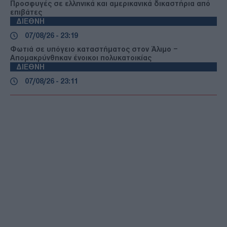
Προσφυγές σε ελληνικά και αμερικανικά δικαστήρια από
επιβάτες
ΔΙΕΘΝΗ
07/08/26 - 23:19
Φωτιά σε υπόγειο καταστήματος στον Άλιμο –
Απομακρύνθηκαν ένοικοι πολυκατοικίας
ΔΙΕΘΝΗ
07/08/26 - 23:11
Κλιμακώνεται η κόντρα Ισπανίας–Ιταλίας για το
μεταναστευτικό: Η Μαδρίτη απαντά με ελέγχους στα
σύνορα
ΔΙΕΘΝΗ
07/08/26 - 22:51
Reuters: Πρόοδος στις συνομιλίες Ομάν–Ιράν για τα
Στενά του Ορμούζ, σύμφωνα με Αμερικανό αξιωματούχο
ΔΙΕΘΝΗ
07/08/26 - 22:29
Στη Σερβία για πρώτη φορά ο Ζελένσκι — Στο επίκεντρο
της ατζέντας ΕΕ, ενέργεια και σχέσεις με τη Ρωσία
ΔΙΕΘΝΗ
07/08/26 - 22:13