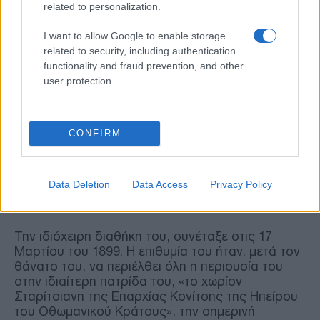
related to personalization.
Όπως περιγράφει, πολύ γλαφυρά, στο βιβλίο ο
I want to allow Google to enable storage
δάσκαλος Χρηστίδης, ο Βασίλειος Έξαρχος - αν
related to security, including authentication
και ο ίδιος δεν είχε παιδιά -
αγκάλιασε με
functionality and fraud prevention, and other
μεγάλη αγάπη τους ηπειρώτες φοιτητές στην
user protection.
Αθήνα
. Το παντοπωλείο είχε γίνει εντευκτήριο
των ηπειρωτών φοιτητών όπου εκεί, έβρισκαν
συμβουλές αλλά και οικονομική βοήθεια.
CONFIRM
Αν και ξενιτεύτηκε, ο ΄Έξαρχος
δεν ξέχασε ποτέ
το χωριό του
, το οποίο δια διαθήκης, έγινε
κάτοχος στην περιουσία του και σήμερα είναι
Data Deletion
Data Access
Privacy Policy
αυτοδύναμη οικονομικά τοπική κοινότητα.
Την ιδιόχειρη διαθήκη του, συνέταξε στις 17
Μαρτίου του 1899. Η επιθυμία του ήταν, μετά τον
θάνατο του, να περιέλθει όλη η περιουσία του
στην ιδιαίτερη πατρίδα του, «το χωρίον
Σταρίτσιανη της Επαρχίας Κονίτσης της Ηπείρου
του Οθωμανικού Κράτους», την σημερινή