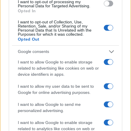
I want to opt-out of processing my
συνεχίσω να το κάνω με την ίδια θέληση, με τον
Personal Data for Targeted Advertising.
ίδιο ζήλο, και με το ίδιο ενδιαφέρον μέσα στο
Opted In
πλαίσιο των πολιτικών και κοινοβουλευτικών μου
I want to opt-out of Collection, Use,
καθηκόντων, με ήθος, αξιοπρέπεια και
Retention, Sale, and/or Sharing of my
ακεραιότητα, με το κεφάλι ψηλά και με το μέτωπο
Personal Data that Is Unrelated with the
Purposes for which it was collected.
καθαρό», καταλήγει στην ανάρτησή του ο κ.
Opted Out
Βασιλειάδης.
Google consents
ΑΚΟΛΟΥΘΗΣΤΕ ΜΑΣ ΣΤΟ GOOGLE
I want to allow Google to enable storage
NEWS ΚΑΝΟΝΤΑΣ ΚΛΙΚ ΕΔΩ
related to advertising like cookies on web or
device identifiers in apps.
I want to allow my user data to be sent to
TAGS
Google for online advertising purposes.
ΛΆΚΗΣ ΒΑΣΙΛΕΙΆΔΗΣ
ΒΟΥΛΕΥΤΗΣ ΠΕΛΛΑΣ
ΝΔ
I want to allow Google to send me
ΣΚΑΝΔΑΛΟ ΟΠΕΚΕΠΕ
ΥΠΟΘΕΣΗ ΟΠΕΚΕΠΕ
personalized advertising.
ΑΡΣΗ ΑΣΥΛΙΑΣ
I want to allow Google to enable storage
related to analytics like cookies on web or