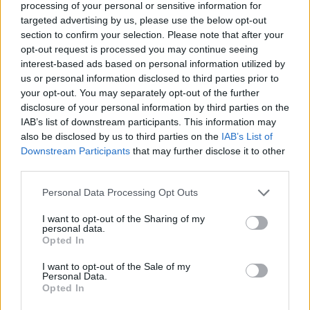
συνιστά παράνομη ενέργεια, ούτε προκάλεσε
processing of your personal or sensitive information for
οποιαδήποτε ζημία, έστω και ελάχιστη, στα
targeted advertising by us, please use the below opt-out
εθνικά ή ευρωπαϊκά κονδύλια.
section to confirm your selection. Please note that after your
opt-out request is processed you may continue seeing
interest-based ads based on personal information utilized by
Για να μην υπάρξουν, ωστόσο, κενά ή αμφιβολίες
us or personal information disclosed to third parties prior to
στο πρόσωπό μου, πρόκειται να προχωρήσω την
your opt-out. You may separately opt-out of the further
όλη διαδικασία μέχρι τέλους, ζητώντας αρχικά
disclosure of your personal information by third parties on the
την άρση της ασυλίας μου, ώστε να λάμψει η
IAB’s list of downstream participants. This information may
αλήθεια. Θα κινηθώ και σε αυτή την περίπτωση
also be disclosed by us to third parties on the
IAB’s List of
όπως κάνω πάντα, με ειλικρίνεια, ακεραιότητα και
Downstream Participants
that may further disclose it to other
διαφάνεια. Αυτές είναι οι αρχές που επιτάσσει το
third parties.
πολιτικό και προσωπικό μου ήθος. Αυτές είναι
αρχές με τις οποίες πορεύομαι σε όλη την
Please note that this website/app uses one or more Google
Personal Data Processing Opt Outs
πολιτική μου πορεία αλλά και στην προσωπική
services and may gather and store information including but
μου ζωή.
not limited to your visit or usage behaviour. You may click to
I want to opt-out of the Sharing of my
personal data.
grant or deny consent to Google and its third-party tags to
Opted In
Βρίσκομαι δίπλα σε όλους, ανεξαιρέτως, τους
use your data for below specified purposes in below Google
συμπολίτες μου, έχω συνέχεια την πόρτα μου
consent section.
I want to opt-out of the Sale of my
Personal Data.
ανοιχτή σε όσους έχουν ανάγκη και για κάθε
Opted In
πρόβλημά τους. Βοηθάω και υπηρετώ τον τόπο
μου με ευσυνειδησία και υπευθυνότητα. Θα