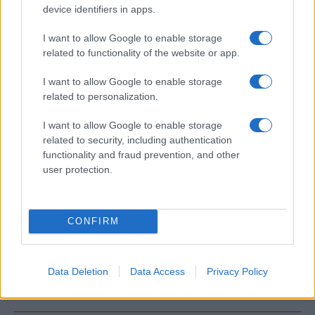
device identifiers in apps.
Ροή Ειδήσεων
I want to allow Google to enable storage
related to functionality of the website or app.
ΖΩΔΙΑ
07/08/26 - 23:49
I want to allow Google to enable storage
related to personalization.
Ζώδια: Οι αστρολογικές προβλέψεις για το
Σαββατοκύριακο 8-9 Αυγούστου από την Αλεξάνδρα
Καρτά
I want to allow Google to enable storage
ΕΛΛΑΔΑ
related to security, including authentication
07/08/26 - 23:32
functionality and fraud prevention, and other
user protection.
Πτήση-θρίλερ της Ryanair με σπασμένο παράθυρο:
Προσφυγές σε ελληνικά και αμερικανικά δικαστήρια από
επιβάτες
ΔΙΕΘΝΗ
CONFIRM
07/08/26 - 23:19
Φωτιά σε υπόγειο καταστήματος στον Άλιμο –
Απομακρύνθηκαν ένοικοι πολυκατοικίας
Data Deletion
Data Access
Privacy Policy
ΔΙΕΘΝΗ
07/08/26 - 23:11
Κλιμακώνεται η κόντρα Ισπανίας–Ιταλίας για το