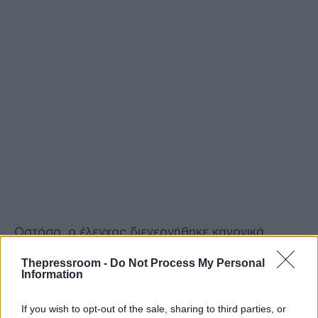
Ωστόσο, ο έλεγχος διενεργήθηκε κανονικά,
χωρίς να δοθεί οποιαδήποτε παράταση, χωρίς να
υπάρξει οποιαδήποτε παρέμβαση και χωρίς ο εν
Thepressroom -
Do Not Process My Personal
Information
λόγω κτηνοτρόφος να λάβει σχετική επιδότηση.
Συνεπώς, ακόμη και η πράξη που επιχειρείται να
συσχετιστεί εμμέσως με το πρόσωπό μου δεν
If you wish to opt-out of the sale, sharing to third parties, or