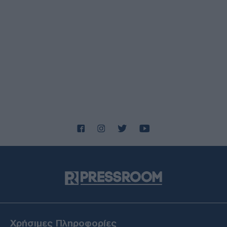
07/08/26 - 21:45
ΗΠΑ: Η Γερουσία ενέκρινε νέες κυρώσεις κατά της
Ρωσίας - Δασμοί έως 500% σε πετρέλαιο και αέριο
ΔΙΕΘΝΗ
07/08/26 - 21:19
ΗΠΑ: Νέα αποχαρακτηρισμένα αρχεία για UFO - Γιγαντιαία
τρίγωνα, μεταλλικές σφαίρες και ανεξήγητα φώτα
ΟΙΚΟΝΟΜΙΑ
07/08/26 - 21:10
Οικονομία: Στο 3,4% υποχώρησε ο πληθωρισμός τον
Ιούλιο – Μικρή άνοδος στα τρόφιμα
ΕΛΛΑΔΑ
07/08/26 - 20:42
Φρίκη στην Κρήτη: Τουρίστας φέρεται να ρώτησε πόσο
να πληρώσει για να ασελγήσει σε 10χρονο κορίτσι!
ΔΙΕΘΝΗ
07/08/26 - 20:29
Γερμανία: Χάκερ που συνδέονται με το Κρεμλίνο πίσω από
το fake βίντεο για την παραίτηση Μερτς
ΔΙΕΘΝΗ
Χρήσιμες Πληροφορίες