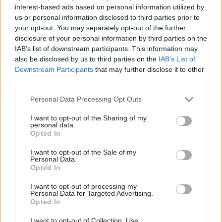
interest-based ads based on personal information utilized by
us or personal information disclosed to third parties prior to
your opt-out. You may separately opt-out of the further
disclosure of your personal information by third parties on the
«Η στρατιωτική θητεία είναι πλέον υπόθεση και
IAB’s list of downstream participants. This information may
των δύο φύλων».
also be disclosed by us to third parties on the
IAB’s List of
Downstream Participants
that may further disclose it to other
Η εθελοντική κατάταξη γυναικών στις Ένοπλες
third parties.
Δυνάμεις αποτελεί νέα δυνατότητα που
Please note that this website/app uses one or more Google
Personal Data Processing Opt Outs
θεσπίστηκε πρόσφατα, δίνοντας τη δυνατότητα
services and may gather and store information including but
σε όσες το επιθυμούν να υπηρετήσουν
not limited to your visit or usage behaviour. You may click to
I want to opt-out of the Sharing of my
εθελοντικά τη στρατιωτική τους θητεία στον
personal data.
grant or deny consent to Google and its third-party tags to
Στρατό Ξηράς.
Opted In
use your data for below specified purposes in below Google
consent section.
I want to opt-out of the Sale of my
Η έναρξη της διαδικασίας σηματοδοτεί την
Personal Data.
πρώτη πρακτική εφαρμογή του μέτρου, με τις
Opted In
πρώτες εθελόντριες να ξεκινούν την εκπαίδευσή
I want to opt-out of processing my
τους στη Λαμία.
Personal Data for Targeted Advertising.
Opted In
ΑΚΟΛΟΥΘΗΣΤΕ ΜΑΣ ΣΤΟ GOOGLE
I want to opt-out of Collection, Use,