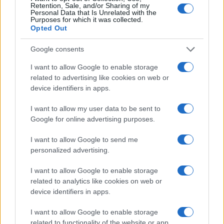
Retention, Sale, and/or Sharing of my
NEWS ΚΑΝΟΝΤΑΣ ΚΛΙΚ ΕΔΩ
Personal Data that Is Unrelated with the
Purposes for which it was collected.
Opted Out
TAGS
Google consents
ΚΥΡΙΑΚΟΣ ΜΗΤΣΟΤΑΚΗΣ
I want to allow Google to enable storage
ΕΘΕΛΟΝΤΙΚΗ ΣΤΡΑΤΕΥΣΗ ΓΥΝΑΙΚΩΝ
related to advertising like cookies on web or
ΣΤΡΑΤΙΩΤΙΚΉ ΘΗΤΕΊΑ ΓΥΝΑΙΚΏΝ
ΣΤΡΑΤΟΣ ΞΗΡΑΣ
device identifiers in apps.
ΚΈΝΤΡΟ ΕΚΠΑΊΔΕΥΣΗΣ ΝΕΟΣΥΛΛΈΚΤΩΝ ΛΑΜΊΑΣ
ΕΝΟΠΛΕΣ ΔΥΝΑΜΕΙΣ
ΛΑΜΙΑ
ΕΘΕΛΟΝΤΙΚΉ ΚΑΤΆΤΑΞΗ
I want to allow my user data to be sent to
ΣΤΡΑΤΙΩΤΙΚΗ ΕΚΠΑΙΔΕΥΣΗ
INSTAGRAM ΜΗΤΣΟΤΆΚΗ
Google for online advertising purposes.
I want to allow Google to send me
personalized advertising.
Ροή Ειδήσεων
I want to allow Google to enable storage
related to analytics like cookies on web or
ΖΩΔΙΑ
device identifiers in apps.
07/08/26 - 23:49
I want to allow Google to enable storage
Ζώδια: Οι αστρολογικές προβλέψεις για το
related to functionality of the website or app.
Σαββατοκύριακο 8-9 Αυγούστου από την Αλεξάνδρα