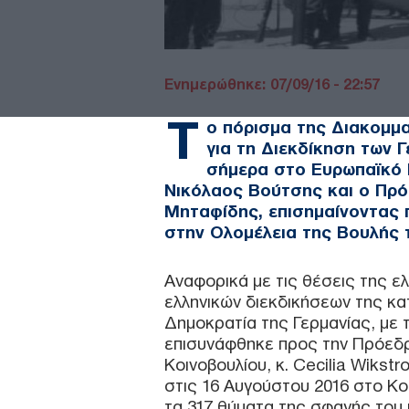
Ενημερώθηκε: 07/09/16 - 22:57
Τ
ο πόρισμα της Διακομμ
για τη Διεκδίκηση των 
σήμερα στο Ευρωπαϊκό 
Νικόλαος Βούτσης και ο Πρό
Μηταφίδης, επισημαίνοντας 
στην Ολομέλεια της Βουλής 
Αναφορικά με τις θέσεις της ε
ελληνικών διεκδικήσεων της κ
Δημοκρατία της Γερμανίας, με 
επισυνάφθηκε προς την Πρόεδ
Κοινοβουλίου, κ. Cecilia Wikst
στις 16 Αυγούστου 2016 στο Κο
τα 317 θύματα της σφαγής του 