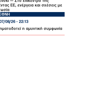
ένσκι — Στο επίκεντρο της
έντας ΕΕ, ενέργεια και σχέσεις με
Ρωσία
ΙΕΘΝΗ
07/08/26 - 22:13
σηματοδοτεί η αμυντική συμφωνία
Αραβίας, Τουρκίας και Πακιστάν —
 «ισλαμικό ΝΑΤΟ» στα σκαριά;
ΥΡΚΙΑ
07/08/26 - 21:59
 τουρκική πρόκληση στο Αιγαίο
ά το ελληνικό χωροταξικό για τον
ρισμό: «Καμία νομική συνέπεια»
ΙΕΘΝΗ
07/08/26 - 21:45
: Η Γερουσία ενέκρινε νέες
ώσεις κατά της Ρωσίας - Δασμοί
 500% σε πετρέλαιο και αέριο
ΙΕΘΝΗ
07/08/26 - 21:19