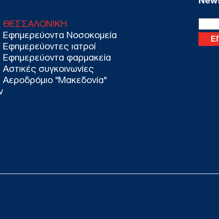
News
ΗΠΑ
μπλ
ΘΕΣΣΑΛΟΝΙΚΗ
χορ
Εφημερεύοντα Νοσοκομεία
Οίκ
Εφημερεύοντες ιατροί
Δ
Εφημερεύοντα φαρμακεία
Αστικές συγκοινωνίες
Αεροδρόμιο "Μακεδονία"
Ιρά
Μοτ
ν
ετο
αντ
Δ
Μετ
Ισπ
ελέ
Ε
Πέθ
Email
Πιτ