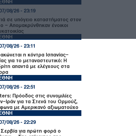
ΙΕΘΝΗ
07/08/26 - 23:19
ιά σε υπόγειο καταστήματος στον
μο – Απομακρύνθηκαν ένοικοι
υκατοικίας
ΙΕΘΝΗ
07/08/26 - 23:11
μακώνεται η κόντρα Ισπανίας–
ίας για το μεταναστευτικό: Η
ρίτη απαντά με ελέγχους στα
ορα
ΙΕΘΝΗ
07/08/26 - 22:51
ters: Πρόοδος στις συνομιλίες
ν–Ιράν για τα Στενά του Ορμούζ,
φωνα με Αμερικανό αξιωματούχο
ΙΕΘΝΗ
07/08/26 - 22:29
 Σερβία για πρώτη φορά ο