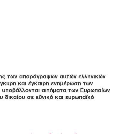
ΗΠΑ
για 
μετ
φώτ
Ο
Οικ
πλη
άνο
Ε
σης των απαράγραφων αυτών ελληνικών
Φρί
έγκυρη και έγκαιρη ενημέρωση των
φέρ
 υποβάλλονται αιτήματα των Ευρωπαίων
για
υ δικαίου σε εθνικό και ευρωπαϊκό
Δ
Γερ
το 
για
Δ