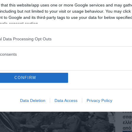
 that this website/app uses one or more Google services and may gath
including but not limited to your visit or usage behaviour. You may click 
 to Google and its third-party tags to use your data for below specifi
ogle consent section.
 - 22:57
l Data Processing Opt Outs
consents
Ζ
Ζώδ
CONFIRM
για
Αυγ
Ε
Data Deletion
Data Access
Privacy Policy
Πτή
σπα
ελλ
από