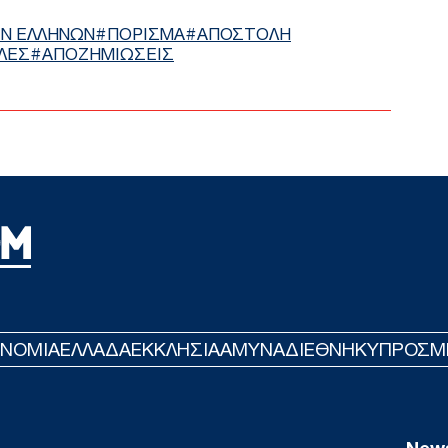
Βολ
«μέ
ΩΝ ΕΛΛΗΝΩΝ
ΠΟΡΙΣΜΑ
ΑΠΟΣΤΟΛΗ
Δ
ΛΕΣ
ΑΠΟΖΗΜΙΩΣΕΙΣ
Ξηρ
πτώ
Ρήν
Δ
Πυρ
Επι
ενα
Δ
Σοκ
ΟΝΟΜΙΑ
ΕΛΛΑΔΑ
ΕΚΚΛΗΣΙΑ
ΑΜΥΝΑ
ΔΙΕΘΝΗ
ΚΥΠΡΟΣ
M
σκό
άνο
νεκ
Δ