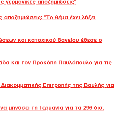
ς γερμανικές αποζημιώσεις"
Ξεμ
ς αποζημιώσεις: "Το θέμα έχει λήξει
αερ
οι ρ
ΤΟ
σεων και κατοχικού δανείου έθεσε ο
Τουρ
προ
Η β
λάδα και τον Προκόπη Παυλόπουλο για τις
τιμέ
ΠΟ
ς Διακομματικής Επιτροπής της Βουλής για
«Αντ
Ολο
Ισρ
α μηνύσει τη Γερμανία για τα 296 δισ.
Ελλ
ΠΟ
«Εμ