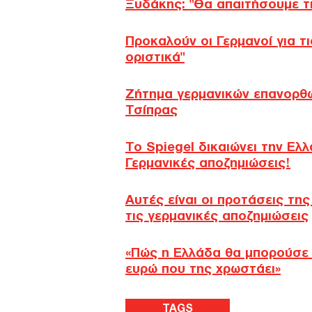
Ξυδάκης: "Θα απαιτήσουμε τι
Προκαλούν οι Γερμανοί για τι
οριστικά"
Ζήτημα γερμανικών επανορθώ
Τσίπρας
Το Spiegel δικαιώνει την Ελ
Γερμανικές αποζημιώσεις!
Αυτές είναι οι προτάσεις τη
τις γερμανικές αποζημιώσεις
«Πώς η Ελλάδα θα μπορούσε ν
ευρώ που της χρωστάει»
TAGS