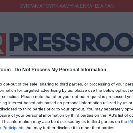
ΟΥΚΡΑΝΙΑ
ΤΟΥΡΚΙΑ
ΑΜΥΝΑ
ΕΚΚΛΗΣΙΑ
ΙΡΑΝ
room -
Do Not Process My Personal Information
ΝΟΜΙΑ
ΕΛΛΑΔΑ
ΕΚΚΛΗΣΙΑ
ΑΜΥΝΑ
ΔΙΕΘΝΗ
ΚΥΠΡ
to opt-out of the sale, sharing to third parties, or processing of your per
ΟΥΡΚΙΑ
ΟΙΚΟΝΟΜΙΑ
formation for targeted advertising by us, please use the below opt-out s
ΜΥΝΑ
ΔΙΕΘΝΗ
r selection. Please note that after your opt-out request is processed y
eing interest-based ads based on personal information utilized by us or
FESTYLE
SPORTS
νοβούλιο έστειλε η 
disclosed to third parties prior to your opt-out. You may separately opt-
ΑΣΤΡΟΝΟΜΙΑ
ΥΓΕΙΑ
losure of your personal information by third parties on the IAB’s list of
. This information may also be disclosed by us to third parties on the
IA
ΩΔΙΑ
ΑΡΘΡΟΓΡΑΦΙΑ
τις Γερμανικές Κατοχ
Participants
that may further disclose it to other third parties.