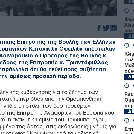
Δ
Φωτ
Άλι
πολ
Δ
ατικής Επιτροπής της Βουλής των Ελλήνων
Γερμανικών Κατοχικών Οφειλών απέστειλαν
Κλι
Κοινοβούλιο ο Πρόεδρος της Βουλής κ.
Ιταλ
εδρος της Επιτροπής κ. Τριαντάφυλλος
Μαδ
παράλληλα ότι θα τεθεί προς συζήτηση
σύν
την αμέσως προσεχή περίοδο.
Δ
λληνικής κυβέρνησης για το ζήτημα των
Reu
ατοχικής περιόδου από την Ομοσπονδιακή
Ομά
την ίδια επιστολή των δύο προέδρων
σύμ
Δ
ρο της Επιτροπής Αναφορών του Ευρωπαϊκού
rom, η αναλυτική ομιλία του Πρωθυπουργού,
μμένο της Άρτας, στις εκδηλώσεις μνήμης για
Στη
μαρτυρικού Κομμένου από τα ναζιστικά