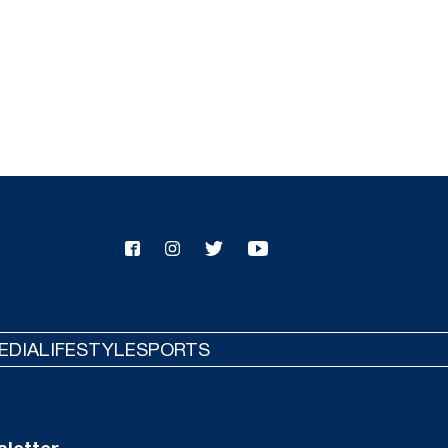
ές Αυγερινού κατά Γκρατσία για
θοδο δολοφονίας χαρακτήρων»
ΙΕΘΝΗ
07/08/26 - 19:04
ασία στην Ευρώπη: Ιστορική
ση της στάθμης σε Δούναβη -
ο και ενεργειακός συναγερμός
ΙΕΘΝΗ
07/08/26 - 18:46
καγιά στο Στεφάνι Κορινθίας:
χειρούν 82 πυροσβέστες και 11
έρια μέσα
ΙΕΘΝΗ
07/08/26 - 18:29
 στην Ταϊλάνδη: 14χρονος
EDIA
LIFESTYLE
SPORTS
τωσε τους παππούδες του και
ιξε πυρ στο σχολείο του - Οκτώ
ροί, 30 τραυματίες
ΙΕΘΝΗ
07/08/26 - 18:12