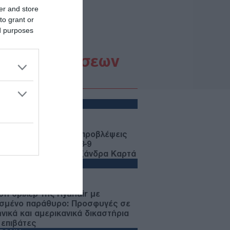
er and store
to grant or
ed purposes
Ροή Ειδήσεων
ΩΔΙΑ
07/08/26 - 23:49
ια: Οι αστρολογικές προβλέψεις
 το Σαββατοκύριακο 8-9
ούστου από την Αλεξάνδρα Καρτά
ΛΛΑΔΑ
07/08/26 - 23:32
ση-θρίλερ της Ryanair με
σμένο παράθυρο: Προσφυγές σε
ηνικά και αμερικανικά δικαστήρια
 επιβάτες