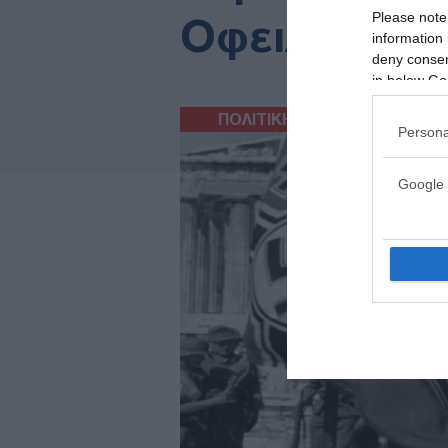
Please note
Οφειλές
information 
deny consent
in below Go
ΠΟΛΙΤΙΚΗ
07/09/2016
Persona
Google 