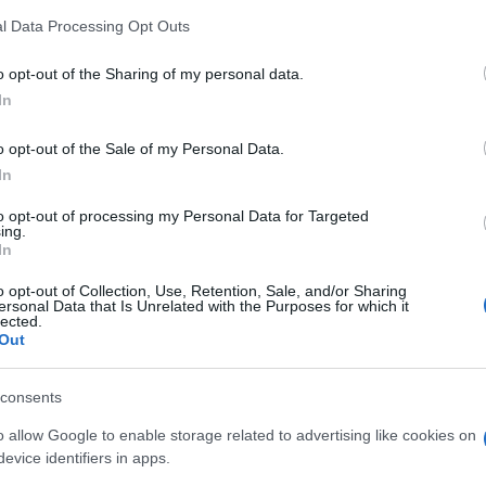
λή κίνηση, μια κουβέντα ή μια αγκαλιά μπορεί
l Data Processing Opt Outs
Mar
46χ
Εισ
o opt-out of the Sharing of my personal data.
Α
In
o opt-out of the Sale of my Personal Data.
DHC
κατ
In
σύγ
αερ
to opt-out of processing my Personal Data for Targeted
ing.
Α
In
o opt-out of Collection, Use, Retention, Sale, and/or Sharing
ΓΕΕ
ersonal Data that Is Unrelated with the Purposes for which it
προ
lected.
Out
F-16
Ε
consents
Κλή
o allow Google to enable storage related to advertising like cookies on
Αυτο
evice identifiers in apps.
κερ