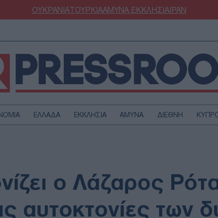
ΟΥΚΡΑΝΙΑ
ΤΟΥΡΚΙΑ
ΑΜΥΝΑ
ΕΚΚΛΗΣΙΑ
ΙΡΑΝ
ΝΟΜΙΑ
ΕΛΛΑΔΑ
ΕΚΚΛΗΣΙΑ
ΑΜΥΝΑ
ΔΙΕΘΝΗ
ΚΥΠΡ
ΟΥΡΚΙΑ
ΟΙΚΟΝΟΜΙΑ
ΜΥΝΑ
ΔΙΕΘΝΗ
FESTYLE
SPORTS
νίζει ο Λάζαρος Ρότα
ΑΣΤΡΟΝΟΜΙΑ
ΥΓΕΙΑ
ΩΔΙΑ
ΑΡΘΡΟΓΡΑΦΙΑ
τις αυτοκτονίες των 