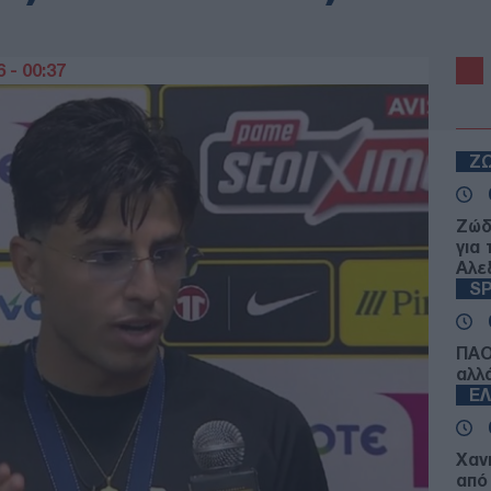
 - 00:37
Ζ
Ζώδ
για
Αλε
S
ΠΑΟ
αλλ
Ε
Χαν
από