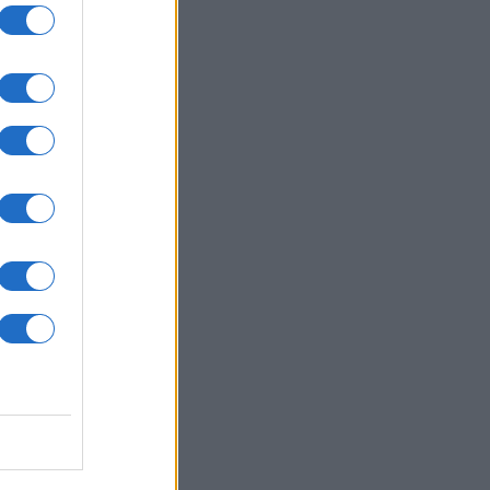
ΙΕΘΝΗ
06/08/26 - 22:03
: Το Ιρανικό κοινοβούλιο εξετάζει
 απαγόρευση διέλευσης
ρικανικών και ισραηλινών πλοίων
 το Ορμούζ
ΛΛΑΔΑ
06/08/26 - 21:31
καγιές: Ολοκληρώθηκαν 325
οψίες σε πληγείσες περιοχές -
τάλληλα κρίθηκαν 118 κτήρια
ΙΕΘΝΗ
06/08/26 - 21:07
μανία: Τουλάχιστον 25 τραυματίες
 σύγκρουση τραμπ στο
λζενκίρχεν - Σε σοβαρή
άσταση 3 εξ' αυτών
ΙΕΘΝΗ
06/08/26 - 20:50
ία: Νεκροί και τραυματίες από