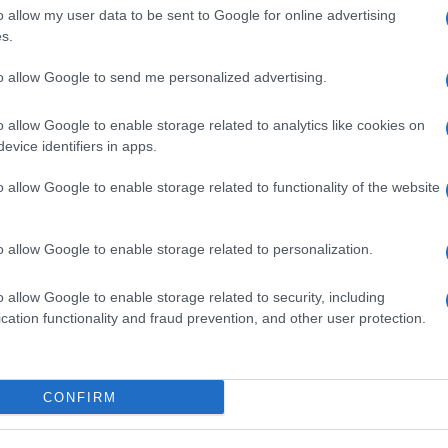
Δ
o allow my user data to be sent to Google for online advertising
s.
Fars
to allow Google to send me personalized advertising.
την
αμε
από
o allow Google to enable storage related to analytics like cookies on
Ε
evice identifiers in apps.
o allow Google to enable storage related to functionality of the website
Πυρ
αυτ
Ακα
o allow Google to enable storage related to personalization.
Δ
 όσους παλεύουν σιωπηλά: «
Να μην πάρουν μια
o allow Google to enable storage related to security, including
ροφή για έναν πόνο που μπορεί να ξεπεραστεί
».
Γερ
cation functionality and fraud prevention, and other user protection.
από
Γκε
μέσα στη γιορτή, υπενθυμίζοντας πως πίσω
κατ
νθρωποι και ιστορίες που ξεπερνούν το
Δ
CONFIRM
Συρ