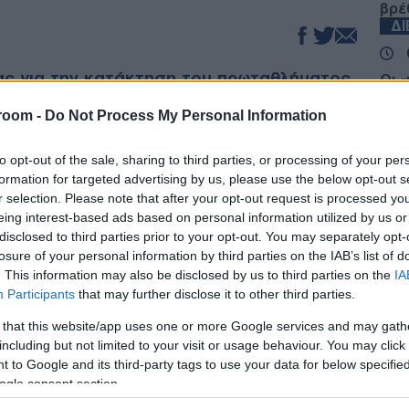
βρέ
Δ
ας για την κατάκτηση του πρωταθλήματος,
Οι 
ια λίγο τη χαρά της στιγμής και
και
νεο
room -
Do Not Process My Personal Information
ά ανθρώπινη τοποθέτηση, αναφερόμενος
απο
7χρονων κοριτσιών που συγκλόνισαν το
Δ
to opt-out of the sale, sharing to third parties, or processing of your per
formation for targeted advertising by us, please use the below opt-out s
r selection. Please note that after your opt-out request is processed y
Γερ
νής μπακ τόνισε πως πολλές φορές η εικόνα
eing interest-based ads based on personal information utilized by us or
το 
ξω δεν ανταποκρίνεται στην πραγματική του
disclosed to third parties prior to your opt-out. You may separately opt-
τον
ια εποχή όπου βλέπεις ανθρώπους που νομίζεις
ΤΟ
losure of your personal information by third parties on the IAB’s list of
γνωρίζεις τι κουβαλούν μέσα τους
», σημείωσε,
. This information may also be disclosed by us to third parties on the
IA
η να φαίνεται κανείς ''δυνατός'' μπορεί να
Participants
that may further disclose it to other third parties.
Από
 that this website/app uses one or more Google services and may gath
δια
στι
including but not limited to your visit or usage behaviour. You may click 
δια
σημασία της ουσιαστικής ανθρώπινης επαφής:
 to Google and its third-party tags to use your data for below specifi
Ε
ναι καλά, να πρέπει να το εννοούμε
ogle consent section.
ι ότι δεν είναι βάρος, αλλά ότι κάποιος τον