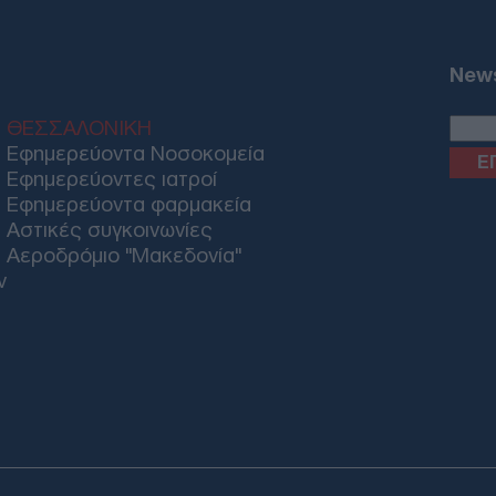
Ζελ
για
ρωσ
News
Ε
ΘΕΣΣΑΛΟΝΙΚΗ
Στη
Εφημερεύοντα Νοσοκομεία
κατ
Εφημερεύοντες ιατροί
Mar
Εφημερεύοντα φαρμακεία
Δ
Αστικές συγκοινωνίες
Αεροδρόμιο "Μακεδονία"
Οι 
ν
πρέ
έντ
Δ
Κλι
Ουκ
και
Δ