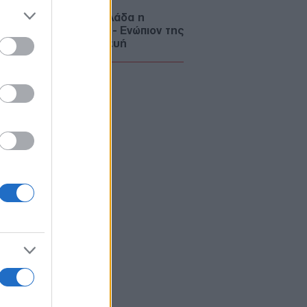
fin: Έφθασε στην Ελλάδα η
ρονη κατηγορούμενη - Ενώπιον της
αγγελίας την Παρασκευή
ΜΥΝΑ
06/08/26 - 22:26
-515: Άρχισε στον Καναδά η
ασκευή του πρώτου ελληνικού
χρονου δασοπυροσβεστικού
οσκάφους
ΜΥΝΑ
06/08/26 - 22:17
ΘΑ: Σοβαρές τουρκικές
κλήσεις στο Αιγαίο, με οπλισμένα
, εμπλοκή, UAV και ATR-72!
ΛΛΑΔΑ
06/08/26 - 22:13
ρωση Τζόκερ 3102 (6/8/2026):
ί είναι οι τυχεροί αριθμοί που
δίζουν