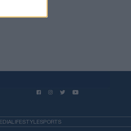
ηξη σε λεωφορείο κοντά στη
ασκό
ΙΕΘΝΗ
06/08/26 - 20:50
hington Post: Ο Τραμπ θέλει τον
ι Ντι Βανς υποψήφιο για την
εδρία το 2028
ΙΕΘΝΗ
06/08/26 - 20:17
βακία: Ιστορικό ρεκόρ ζέστης με
2 βαθμούς Κελσίου
ΙΕΘΝΗ
06/08/26 - 20:03
εράνη προς χώρες του Κόλπου:
στε τον Τραμπ να σταματήσει τις
θέσεις, ειδάλλως θα υπάρξουν
ποινα
ΙΕΘΝΗ
EDIA
LIFESTYLE
SPORTS
06/08/26 - 19:52