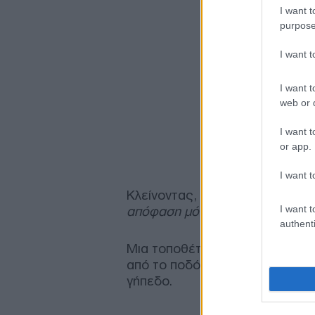
I want t
purpose
I want 
I want t
web or d
I want t
or app.
I want t
Κλείνοντας, έστειλε μήνυμα σε
I want t
απόφαση μόνιμη και χωρίς επιστ
authenti
Μια τοποθέτηση που ξεχώρισε 
από το ποδόσφαιρο υπάρχουν ά
γήπεδο.