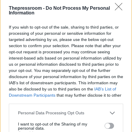
δυνάμεις ανάσχεσης»
Thepressroom -
Do Not Process My Personal
Information
Επικίνδυνα κενά στην ιχνηλάτηση και
έλλειψη εμβολίου
If you wish to opt-out of the sale, sharing to third parties, or
processing of your personal or sensitive information for
targeted advertising by us, please use the below opt-out
section to confirm your selection. Please note that after your
opt-out request is processed you may continue seeing
interest-based ads based on personal information utilized by
us or personal information disclosed to third parties prior to
your opt-out. You may separately opt-out of the further
disclosure of your personal information by third parties on the
IAB’s list of downstream participants. This information may
also be disclosed by us to third parties on the
IAB’s List of
Downstream Participants
that may further disclose it to other
third parties.
ΔΙΕΘΝΗ
Please note that this website/app uses one or more Google
Personal Data Processing Opt Outs
10/06/2026 - 10:28
services and may gather and store information including but
not limited to your visit or usage behaviour. You may click to
I want to opt-out of the Sharing of my
Εφιάλτης δίχως τέλος στο Κονγκό:
personal data.
grant or deny consent to Google and its third-party tags to