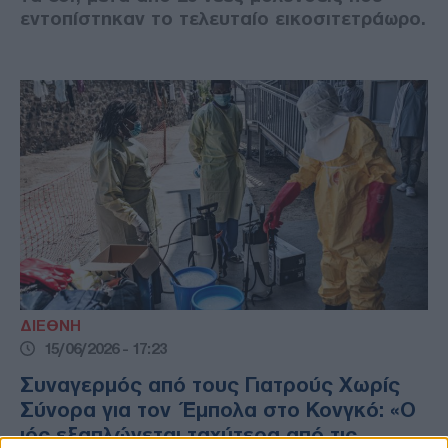
εντοπίστηκαν το τελευταίο εικοσιτετράωρο.
ΔΙΕΘΝΗ
15/06/2026 - 17:23
Συναγερμός από τους Γιατρούς Χωρίς
Σύνορα για τον Έμπολα στο Κονγκό: «Ο
ιός εξαπλώνεται ταχύτερα από τις