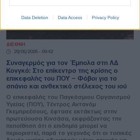
Data Deletion
Data Access
Privacy Policy
ΔΙΕΘΝΗ
29/05/2026 - 09:42
Συναγερμός για τον Έμπολα στη ΛΔ
Κονγκό: Στο επίκεντρο της κρίσης ο
επικεφαλής του ΠΟΥ – Φόβοι για το
σπάνιο και ανθεκτικό στέλεχος του ιού
Ο επικεφαλής του Παγκόσμιου Οργανισμού
Υγείας (ΠΟΥ), Τέντρος Αντανόμ
Γκεμπρεέσους, έφτασε εκτάκτως στην
πρωτεύουσα Κινσάσα, εκφράζοντας την
πεποίθηση ότι η επιδημία μπορεί να
περιοριστεί, παρά το γεγονός ότι οι τοπικές