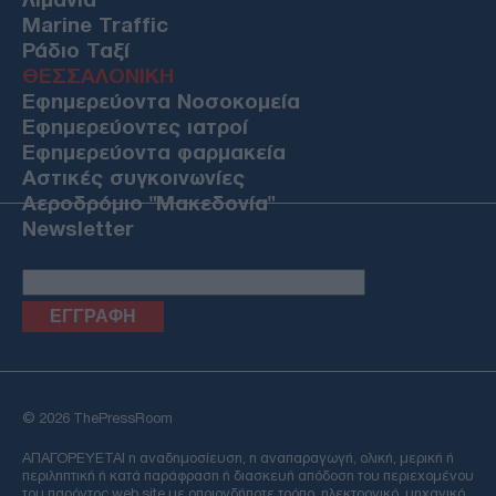
Marine Traffic
Ράδιο Ταξί
ΘΕΣΣΑΛΟΝΙΚΗ
Εφημερεύοντα Νοσοκομεία
Εφημερεύοντες ιατροί
Εφημερεύοντα φαρμακεία
Αστικές συγκοινωνίες
Αεροδρόμιο "Μακεδονία"
Newsletter
Email
© 2026 ThePressRoom
ΑΠΑΓΟΡΕΥΕΤΑΙ η αναδημοσίευση, η αναπαραγωγή, ολική, μερική ή
περιληπτική ή κατά παράφραση ή διασκευή απόδοση του περιεχομένου
του παρόντος web site με οποιονδήποτε τρόπο, ηλεκτρονικό, μηχανικό,