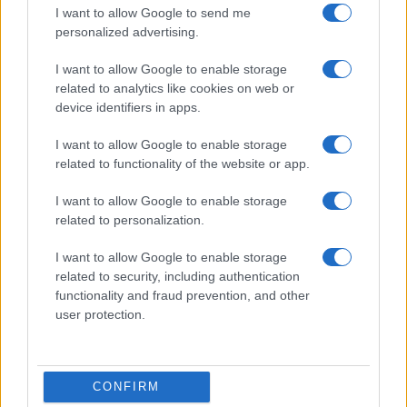
I want to allow Google to send me
personalized advertising.
ΔΙΕΘΝΗ
03/06/2026 - 22:07
I want to allow Google to enable storage
related to analytics like cookies on web or
ΛΔ Κονγκό: Διπλό πλήγμα από το
device identifiers in apps.
Ισλαμικό Κράτος και τον Έμπολα – 16
νεκροί σε νέα ένοπλη επίθεση
I want to allow Google to enable storage
related to functionality of the website or app.
Σύμφωνα με τον εκπρόσωπο του στρατού,
συνταγματάρχη Μαρκ Ελονγκό, η επίθεση
I want to allow Google to enable storage
πραγματοποιήθηκε το βράδυ της Τρίτης στο
related to personalization.
χωριό Μπάου, στην περιοχή Μπένι του
Βόρειου Κίβου
I want to allow Google to enable storage
related to security, including authentication
functionality and fraud prevention, and other
user protection.
CONFIRM