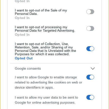
Opted In
Εκτός ελέγχου ο Έμπολα με
use your data for below specified purposes in below Google
εκατοντάδες κρούσματα εν μέσω
consent section.
I want to opt-out of the Sale of my
Personal Data.
ένοπλων συγκρούσεων
Opted In
. Η κυβέρνηση της χώρας προχώρησε σε
I want to opt-out of processing my
επείγουσες ανακοινώσεις προς τον
Personal Data for Targeted Advertising.
πληθυσμό, υπογραμμίζοντας την κρίσιμη
Opted In
σημασία της τήρησης των μέτρων
I want to opt-out of Collection, Use,
ασφαλείας.
Retention, Sale, and/or Sharing of my
Personal Data that Is Unrelated with the
Purposes for which it was collected.
Opted Out
Google consents
I want to allow Google to enable storage
related to advertising like cookies on web or
device identifiers in apps.
I want to allow my user data to be sent to
Google for online advertising purposes.