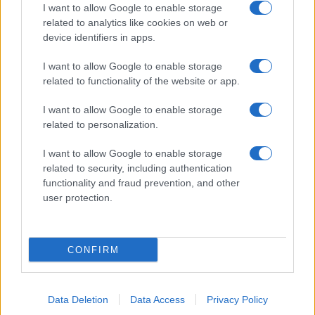
για τη χρησιμότητα αυτών των θυσιών, πλήττει
I want to allow Google to enable storage
ανεπανόρθωτα την προσωπική τους
related to analytics like cookies on web or
δημοτικότητα.
device identifiers in apps.
I want to allow Google to enable storage
Μοναδική εξαίρεση σε αυτό το γκρίζο τοπίο
related to functionality of the website or app.
αποτελεί η Δανία και η πρωθυπουργός Μέτε
Φρέντερικσεν. Παρά τις απώλειες του κόμματός
I want to allow Google to enable storage
της, η Φρέντερικσεν παραμένει κυρίαρχη στο
related to personalization.
πολιτικό σκηνικό, έχοντας αναχαιτίσει την
ακροδεξιά με αυστηρή μεταναστευτική πολιτική
I want to allow Google to enable storage
και έχοντας επιδείξει σθεναρή στάση απέναντι
related to security, including authentication
στον Τραμπ για το ζήτημα της Γροιλανδίας.
functionality and fraud prevention, and other
user protection.
CONFIRM
Data Deletion
Data Access
Privacy Policy