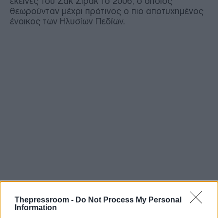
εκείνες του Ζακ Σιράκ το 2006, ο οποίος
θεωρούνταν μέχρι πρότινος ο πιο αποτυχημένος
ένοικος των Ηλυσίων Πεδίων.
Thepressroom -
Do Not Process My Personal
Information