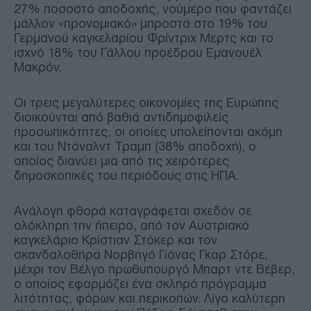
27% ποσοστό αποδοχής, νούμερο που φαντάζει
μάλλον «προνομιακό» μπροστά στο 19% του
Γερμανού καγκελαρίου Φρίντριχ Μερτς και το
ισχνό 18% του Γάλλου προέδρου Εμανουέλ
Μακρόν.
Οι τρεις μεγαλύτερες οικονομίες της Ευρώπης
διοικούνται από βαθιά αντιδημοφιλείς
προσωπικότητες, οι οποίες υπολείπονται ακόμη
και του Ντόναλντ Τραμπ (38% αποδοχή), ο
οποίος διανύει μια από τις χειρότερες
δημοσκοπικές του περιόδους στις ΗΠΑ.
Ανάλογη φθορά καταγράφεται σχεδόν σε
ολόκληρη την ήπειρο, από τον Αυστριακό
καγκελάριο Κρίστιαν Στόκερ και τον
σκανδαλοθήρα Νορβηγό Γιόνας Γκαρ Στόρε,
μέχρι τον Βέλγο πρωθυπουργό Μπαρτ ντε Βέβερ,
ο οποίος εφαρμόζει ένα σκληρό πρόγραμμα
λιτότητας, φόρων και περικοπών. Λίγο καλύτερη