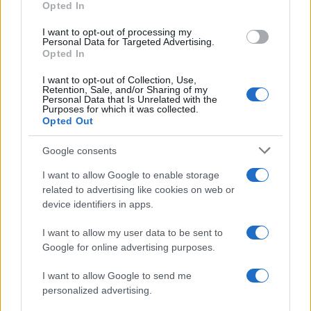
Opted In
Η ψαλίδα με τις ΗΠΑ διευρύνεται δραματικά, με
I want to opt-out of processing my
την αμερικανική οικονομία να αναπτύσσεται με
Personal Data for Targeted Advertising.
Opted In
2,4% φέτος, έναντι μόλις 0,9% της Γαλλίας και
της Βρετανίας και 0,6% της Γερμανίας, σε σημείο
I want to opt-out of Collection, Use,
που οι αμοιβές απλών υπαλλήλων στη Νέα Υόρκη
Retention, Sale, and/or Sharing of my
να εξισώνονται με εκείνες εξειδικευμένων
Personal Data that Is Unrelated with the
Purposes for which it was collected.
γιατρών στο Λονδίνο.
Opted Out
Όπως εξηγεί ο Φάμπιαν Ζούλεγκ του Κέντρου
Google consents
Ευρωπαϊκής Πολιτικής, οι Ευρωπαίοι ηγέτες
I want to allow Google to enable storage
καλούνται να διαχειριστούν εξαιρετικά δυσμενείς
related to advertising like cookies on web or
συνθήκες, όπως η αναγκαστική απεξάρτηση από
device identifiers in apps.
το φθηνό ρωσικό φυσικό αέριο και η οικονομική
κυριαρχία της Κίνας.
I want to allow my user data to be sent to
Google for online advertising purposes.
Η αναγκαιότητα να επικοινωνήσουν στους
πολίτες ότι έρχονται δύσκολες μέρες με
I want to allow Google to send me
αναπόφευκτο κοινωνικό και οικονομικό πόνο,
personalized advertising.
χωρίς ωστόσο να καταφέρνουν να τους πείσουν