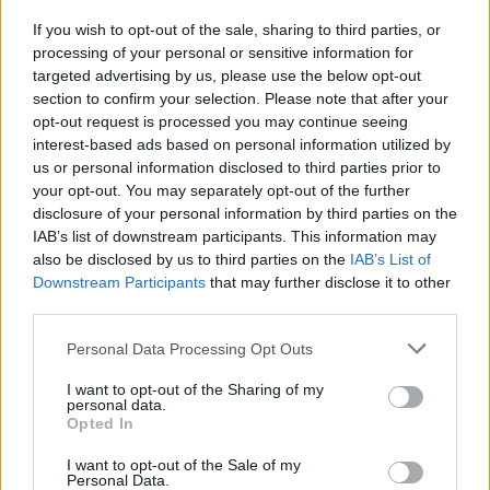
If you wish to opt-out of the sale, sharing to third parties, or
processing of your personal or sensitive information for
targeted advertising by us, please use the below opt-out
section to confirm your selection. Please note that after your
opt-out request is processed you may continue seeing
interest-based ads based on personal information utilized by
us or personal information disclosed to third parties prior to
your opt-out. You may separately opt-out of the further
disclosure of your personal information by third parties on the
IAB’s list of downstream participants. This information may
also be disclosed by us to third parties on the
IAB’s List of
Downstream Participants
that may further disclose it to other
Πέρα όμως από τα πρόσωπα, το πρόβλημα είναι
third parties.
βαθιά δομικό και συνδέεται με τη ραγδαία
οικονομική υποχώρηση της Ευρώπης στο
Please note that this website/app uses one or more Google
Personal Data Processing Opt Outs
παγκόσμιο στερέωμα. Σύμφωνα με την
services and may gather and store information including but
Παγκόσμια Τράπεζα, το μερίδιο της ηπείρου στην
not limited to your visit or usage behaviour. You may click to
I want to opt-out of the Sharing of my
παγκόσμια οικονομική παραγωγή συρρικνώθηκε
personal data.
grant or deny consent to Google and its third-party tags to
Opted In
από το 33% στο 23% κατά την εικοσαετία 2005-
use your data for below specified purposes in below Google
2024, αγγίζοντας το χαμηλότερο επίπεδο από την
consent section.
I want to opt-out of the Sale of my
εποχή του Μεσαίωνα.
Personal Data.