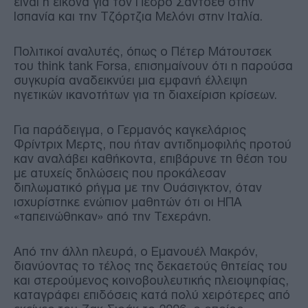
είναι η εικόνα για τον Πέδρο Σάντσεθ στην
Ισπανία και την Τζόρτζια Μελόνι στην Ιταλία.
Πολιτικοί αναλυτές, όπως ο Πέτερ Μάτουτσεκ
του think tank Forsa, επισημαίνουν ότι η παρούσα
συγκυρία αναδεικνύει μια εμφανή έλλειψη
ηγετικών ικανοτήτων για τη διαχείριση κρίσεων.
Για παράδειγμα, ο Γερμανός καγκελάριος
Φρίντριχ Μερτς, που ήταν αντιδημοφιλής προτού
καν αναλάβει καθήκοντα, επιβάρυνε τη θέση του
με ατυχείς δηλώσεις που προκάλεσαν
διπλωματικό ρήγμα με την Ουάσιγκτον, όταν
ισχυρίστηκε ενώπιον μαθητών ότι οι ΗΠΑ
«ταπεινώθηκαν» από την Τεχεράνη.
Από την άλλη πλευρά, ο Εμανουέλ Μακρόν,
διανύοντας το τέλος της δεκαετούς θητείας του
και στερούμενος κοινοβουλευτικής πλειοψηφίας,
καταγράφει επιδόσεις κατά πολύ χειρότερες από