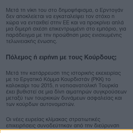
Μετά τη νίκη του στο δημοψήφισμα, ο Ερντογάν
δεν αποκλείεται να εγκαταλείψει τον στόχο η
χώρα να ενταχθεί στην ΕΕ και να προκρίνει απλά
μια διμερή σχέση επικεντρωμένη στο εμπόριο, για
παράδειγμα με την προώθηση μιας ενισχυμένης
τελωνειακής ένωσης.
Πόλεμος ή ειρήνη με τους Κούρδους;
Μετά την κατάρρευση της ιστορικής εκεχειρίας
με το Εργατικό Κόμμα Κουρδιστάν (PKK) το
καλοκαίρι του 2015, η νοτιοανατολική Τουρκία
έχει βυθιστεί σε μια δίνη αιματηρών συγκρούσεων
μεταξύ των τουρκικών δυνάμεων ασφαλείας και
των κούρδων αυτονομιστών.
Οι νέες ευρείας κλίμακας στρατιωτικές
επιχειρήσεις συνοδεύτηκαν από την διεύρυνση
της καταστολής των Κούρδων,