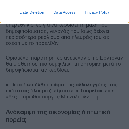
του Washington Institute.
Data Deletion
Data Access
Privacy Policy
Ο Τούρκος πρόεδρος συμμάχησε με τους
υπερεθνικιστές για να κερδίσει τη μάχη του
δημοψηφίσματος, γεγονός που ίσως δείχνει
περισσότερο ρεαλισμό από πλευράς του σε
σχέση με το παρελθόν.
Ορισμένοι παρατηρητές ανέμεναν ότι ο Ερντογάν
θα υιοθετήσει πιο συμφιλιωτική ρητορική μετά το
δημοψήφισμα, αν κερδίσει.
«Τώρα έχει έλθει η ώρα της αλληλεγγύης, της
ενότητας όλοι μαζί είμαστε η Τουρκία»,
είπε
χθες ο πρωθυπουργός Μπιναλί Γιλντιρίμ.
Ανάκαμψη της οικονομίας ή πτωτική
πορεία;