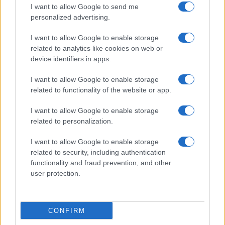
I want to allow Google to send me
personalized advertising.
I want to allow Google to enable storage
related to analytics like cookies on web or
device identifiers in apps.
Συμφιλίωση ή πόλωση;
I want to allow Google to enable storage
Η τουρκική κοινωνία είναι έντονα πολωμένη τα
related to functionality of the website or app.
τελευταία χρόνια όσον αφορά το πρόσωπο του
I want to allow Google to enable storage
Ερντογάν. Στη διάρκεια της προεκλογικής
related to personalization.
εκστρατείας για το δημοψήφισμα, ο Τούρκος
πρόεδρος δαιμονοποίησε τους αντιπάλους του,
I want to allow Google to enable storage
κατηγορώντας τους ότι συνεργάζονται με τους
related to security, including authentication
«τρομοκράτες» και τους «πραξικοπηματίες».
functionality and fraud prevention, and other
user protection.
Ο Ερντογάν «κερδίζει (τις εκλογικές
αναμετρήσεις), όμως, τελικά, η μισή χώρα τον
αγαπά και η άλλη μισή τον απεχθάνεται. Αυτή
είναι η αιτία της κρίσης της σύγχρονης
CONFIRM
Τουρκίας», κρίνει ο Σονέρ Τσαγκαπτάι, αναλυτής