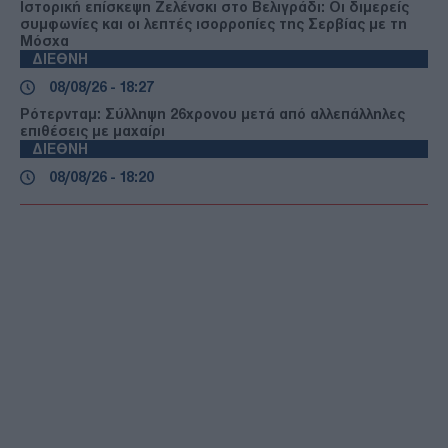
Ιστορική επίσκεψη Ζελένσκι στο Βελιγράδι: Οι διμερείς
συμφωνίες και οι λεπτές ισορροπίες της Σερβίας με τη
Μόσχα
ΔΙΕΘΝΗ
08/08/26 - 18:27
Ρότερνταμ: Σύλληψη 26χρονου μετά από αλλεπάλληλες
επιθέσεις με μαχαίρι
ΔΙΕΘΝΗ
08/08/26 - 18:20
Γιατί η Βόρεια Κορέα εγκατέλειψε το όνειρο της
ενοποίησης και τι σημαίνει για την παγκόσμια ασφάλεια
ΔΙΕΘΝΗ
08/08/26 - 18:16
Υεμένη: Στρατιωτική επιχείρηση του κυβερνητικού
στρατού κατά των Χούθι σε πολλαπλά μέτωπα
ΔΙΕΘΝΗ
08/08/26 - 18:10
«Στρατηγική παγίδα» της Χαμάς βλέπουν οι ισραηλινές
υπηρεσίες – Στα άκρα το υπουργικό συμβούλιο για το
σχέδιο στη Γάζα
ΔΙΕΘΝΗ