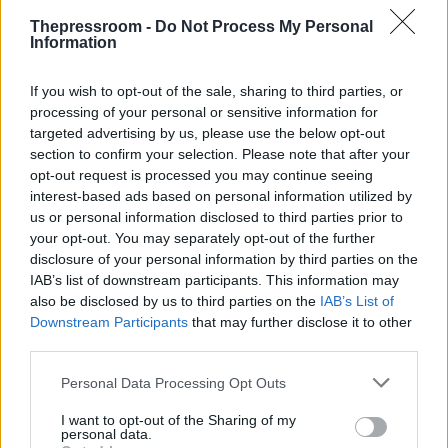
συμπεριλαμβανομένων πολλών πολιτικών και
Thepressroom -
Do Not Process My Personal
μέσων ενημέρωσης, που κατηγορούνται ότι
Information
συνδέονται με τις «τρομοκρατικές» ενέργειες του
PKK.
If you wish to opt-out of the sale, sharing to third parties, or
processing of your personal or sensitive information for
Καθώς η νίκη του «ναι» επιτεύχθηκε με οριακή
targeted advertising by us, please use the below opt-out
διαφορά, ο Ερντογάν ίσως υιοθετήσει μια πιο
section to confirm your selection. Please note that after your
«συμβιβαστική» στάση στο κουρδικό ζήτημα,
opt-out request is processed you may continue seeing
εκτιμά η Ασλί Αϊντιντασμπάς του Ευρωπαϊκού
interest-based ads based on personal information utilized by
Συμβουλίου Διεθνών Σχέσεων.
us or personal information disclosed to third parties prior to
your opt-out. You may separately opt-out of the further
disclosure of your personal information by third parties on the
Μολαταύτα, προς το παρόν η ρητορική του
IAB’s list of downstream participants. This information may
παραμένει πολεμική, και ο φιλοκυβερνητικός
also be disclosed by us to third parties on the
IAB’s List of
Τύπος έκανε λόγο περί μιας επικείμενης
Downstream Participants
that may further disclose it to other
χερσαίας επιχείρησης εναντίον του PKK στο
third parties.
βόρειο Ιράκ αμέσως μετά το δημοψήφισμα.
Please note that this website/app uses one or more Google
Personal Data Processing Opt Outs
services and may gather and store information including but
not limited to your visit or usage behaviour. You may click to
I want to opt-out of the Sharing of my
personal data.
grant or deny consent to Google and its third-party tags to