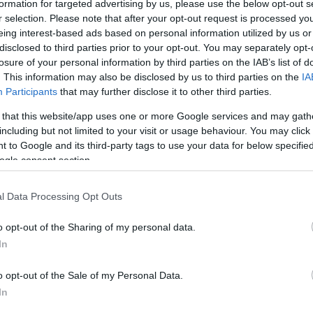
Κλή
formation for targeted advertising by us, please use the below opt-out s
Δεί
r selection. Please note that after your opt-out request is processed y
ακοκαιρίας θα είναι οι σφοδρές
Δ
eing interest-based ads based on personal information utilized by us or
ητα κεραυνών, οι ξαφνικοί θυελλώδεις άνεμοι
disclosed to third parties prior to your opt-out. You may separately opt-
ένη πιθανότητα για τοπικές χαλαζοπτώσεις.
losure of your personal information by third parties on the IAB’s list of
Πεζ
. This information may also be disclosed by us to third parties on the
IA
παρ
φαινομένων ανά περιοχή
Participants
that may further disclose it to other third parties.
Μοτ
Δ
 that this website/app uses one or more Google services and may gath
γνωση, τα έντονα φαινόμενα θα εξελιχθούν
including but not limited to your visit or usage behaviour. You may click 
 to Google and its third-party tags to use your data for below specifi
Τρα
ogle consent section.
Νεκ
την
ό το μεσημέρι έως το βράδυ της
Δ
ν η Χαλκιδική και η Ανατολική Μακεδονία,
l Data Processing Opt Outs
γαλύτερη διάρκεια και θα κρατήσουν μέχρι τις
o opt-out of the Sharing of my personal data.
Αρχ
θα 
In
Γάζ
Όχθ
o opt-out of the Sale of my Personal Data.
Ε
In