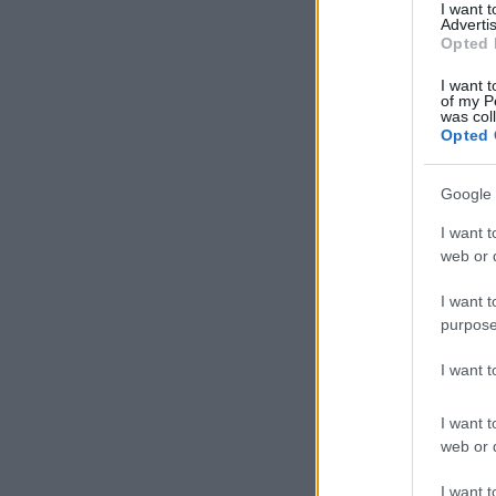
I want 
Advertis
Opted 
I want t
of my P
was col
Opted 
Google 
I want t
web or d
I want t
purpose
I want 
I want t
web or d
I want t