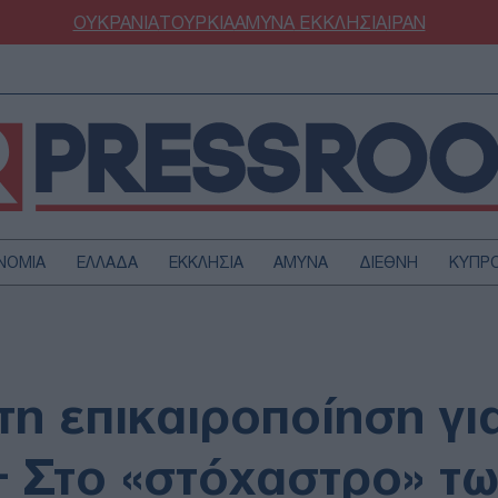
ΟΥΚΡΑΝΙΑ
ΤΟΥΡΚΙΑ
ΑΜΥΝΑ
ΕΚΚΛΗΣΙΑ
ΙΡΑΝ
ΝΟΜΙΑ
ΕΛΛΑΔΑ
ΕΚΚΛΗΣΙΑ
ΑΜΥΝΑ
ΔΙΕΘΝΗ
ΚΥΠΡ
ΟΥΡΚΙΑ
ΟΙΚΟΝΟΜΙΑ
ΜΥΝΑ
ΔΙΕΘΝΗ
FESTYLE
SPORTS
η επικαιροποίηση για
ΑΣΤΡΟΝΟΜΙΑ
ΥΓΕΙΑ
ΩΔΙΑ
ΑΡΘΡΟΓΡΑΦΙΑ
– Στο «στόχαστρο» τ