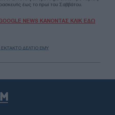
στη
αρασκευής έως το πρωί του Σαββάτου.
Ε
GOOGLE NEWS ΚΑΝΟΝΤΑΣ ΚΛΙΚ ΕΔΩ
Πόρ
αυτ
Κατ
Ε
 ΕΚΤΑΚΤΟ ΔΕΛΤΙΟ ΕΜΥ
Mar
θα 
κατ
Δ
Στη
Ζηλα
χρό
Δ
Στο