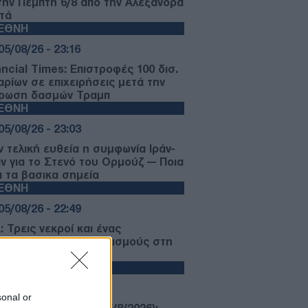
 την Πέμπτη 6/8 από την Αλεξάνδρα
τά
ΙΕΘΝΗ
05/08/26 - 23:16
ancial Times: Επιστροφές 100 δισ.
αρίων σε επιχειρήσεις μετά την
ρωση δασμών Τραμπ
ΙΕΘΝΗ
05/08/26 - 23:03
ν τελική ευθεία η συμφωνία Ιράν-
ν για το Στενό του Ορμούζ — Ποια
ι τα βασικα σημεία
ΙΕΘΝΗ
05/08/26 - 22:49
 Τρεις νεκροί και ένας
υματίας από πυροβολισμούς στη
εια Καρολίνα
ΛΛΑΔΑ
05/08/26 - 22:44
sonal or