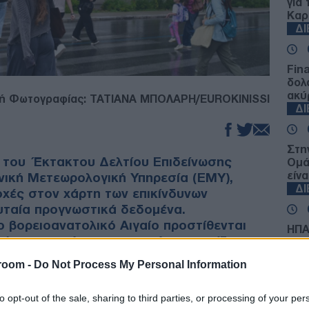
για
Καρ
Δ
Fin
δολ
ακύ
ή Φωτογραφίας: ΤΑΤΙΑΝΑ ΜΠΟΛΑΡΗ/EUROKINISSI
Δ
Στη
η του Έκτακτου Δελτίου Επιδείνωσης
Ομά
είνα
νική Μετεωρολογική Υπηρεσία (ΕΜΥ),
Δ
χές στον χάρτη των επικίνδυνων
υταία προγνωστικά δεδομένα.
ο βορειοανατολικό Αιγαίο προστίθενται
ΗΠΑ:
 όπου αναμένονται ισχυρές καταιγίδες.
τρα
Βόρ
room -
Do Not Process My Personal Information
Ε
ισθητή σήμερα, Παρασκευή, στη βόρεια και την
to opt-out of the sale, sharing to third parties, or processing of your per