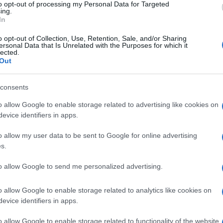
to opt-out of processing my Personal Data for Targeted
Πρέ
ing.
σπά
In
Β΄ 
Δ
o opt-out of Collection, Use, Retention, Sale, and/or Sharing
ersonal Data that Is Unrelated with the Purposes for which it
lected.
Out
ΗΠΑ
Καρ
και
consents
Ε
o allow Google to enable storage related to advertising like cookies on
evice identifiers in apps.
Σύμ
Παν
o allow my user data to be sent to Google for online advertising
αγν
s.
Δ
to allow Google to send me personalized advertising.
Ιρά
o allow Google to enable storage related to analytics like cookies on
απε
Δεν
evice identifiers in apps.
δεσ
Δ
o allow Google to enable storage related to functionality of the website