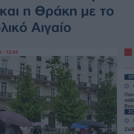
και η Θράκη με το
λικό Αιγαίο
 - 12:34
S
Παν
πάθ
Βου
Ζ
Ζώδ