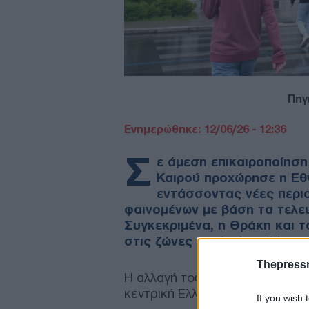
Πηγ
Ενημερώθηκε: 12/06/26 - 12:36
Σ
ε άμεση επικαιροποίησ
Καιρού προχώρησε η Εθ
εντάσσοντας νέες περιο
φαινομένων με βάση τα τελε
Συγκεκριμένα, η Θράκη και τ
στις ζώνες υψηλού κινδύνου,
Thepress
Η αλλαγή του καιρού θα γίνει α
κεντρική Ελλάδα.
If you wish 