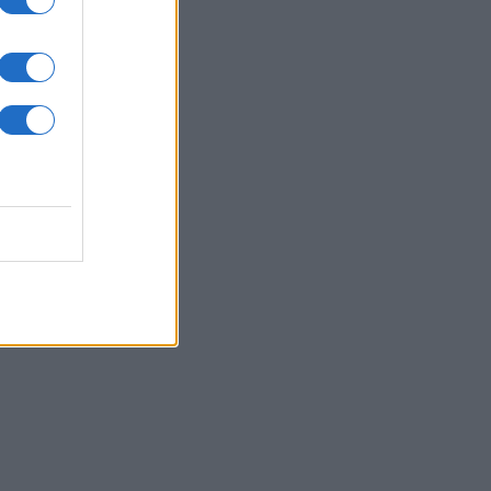
05/08/26 - 20:12
ώ ναυτιλιακές ενώσεις κατά των
δίων στo Στενό του Ορμούζ,
ούν ελεύθερη διέλευση
ΙΕΘΝΗ
05/08/26 - 20:04
νιάχου: Το Ισραήλ θα κάνει ό,τι
αστεί για να διασφαλίσει την
άλειά του, «με ή χωρίς συμφωνία»
ΙΕΘΝΗ
05/08/26 - 19:45
μανία: Απόπειρα επίθεσης στο
οδρόμιο της Λειψίας βλέπουν οι
ές — Τι είδους εκρηκτικό βρέθηκε
 drone
ΙΕΘΝΗ
05/08/26 - 19:24
άντηση Ρούμπιο - Μίλιμπαντ στην
σινγκτον: Ουκρανία, Γάζα και Ιράν