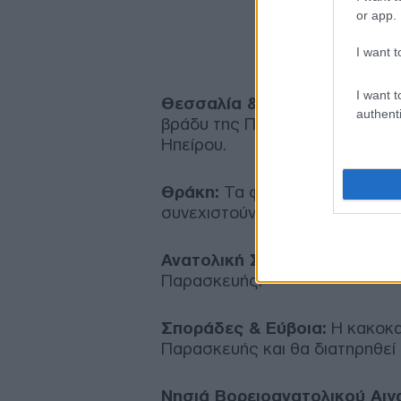
or app.
I want t
I want t
Θεσσαλία & Ήπειρος:
Έντονη 
authenti
βράδυ της Παρασκευής, με έμφα
Ηπείρου.
Θράκη:
Τα φαινόμενα θα ξεκιν
συνεχιστούν έως το πρωί του 
Ανατολική Στερεά:
Επηρεάζετα
Παρασκευής.
Σποράδες & Εύβοια:
Η κακοκαι
Παρασκευής και θα διατηρηθεί 
Νησιά Βορειοανατολικού Αιγα