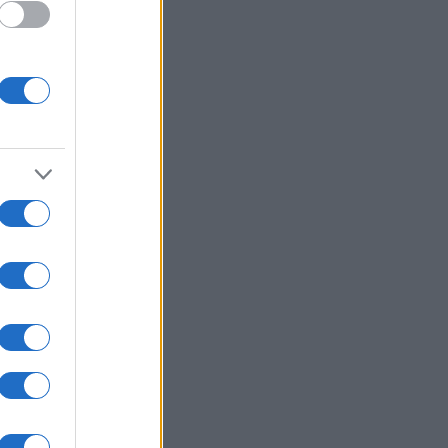
βεζα: Εντοπίστηκε σχεδόν άθικτη
νια γερμανική τορπιλάκατος του
Παγκοσμίου Πολέμου
ΙΕΘΝΗ
05/08/26 - 20:56
: Πυροβολισμοί στη Βόρεια
ολίνα - Πληροφορίες για νεκρούς
 τραυματίες
ΛΛΑΔΑ
05/08/26 - 20:52
η: Εντοπίστηκε σορός κοντά στον
ορμίτη - Πιθανόν ανήκει σε
οούμενο Γερμανό τουρίστα
ΙΕΘΝΗ
05/08/26 - 20:24
ν: Διαψεύδει συμμετοχή σε
υθείας συνομιλίες με τις ΗΠΑ —
 αρκεί η επιτροφή στις
μεύσεις για το Ορμούζ
ΙΕΘΝΗ