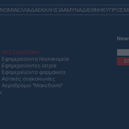
Ομά
τελ
ΟΝΟΜΙΑ
ΕΛΛΑΔΑ
ΕΚΚΛΗΣΙΑ
ΑΜΥΝΑ
ΔΙΕΘΝΗ
ΚΥΠΡΟΣ
M
ΠΟ
Μητ
Κύπ
News
στη
είσ
Δ
ΘΕΣΣΑΛΟΝΙΚΗ
Εφημερεύοντα Νοσοκομεία
Εφημερεύοντες ιατροί
ΟΗΕ
Εφημερεύοντα φαρμακεία
έλα
Αστικές συγκοινωνίες
Μαρ
Αεροδρόμιο "Μακεδονία"
Ο
ν
Akt
και
τη 
Δ