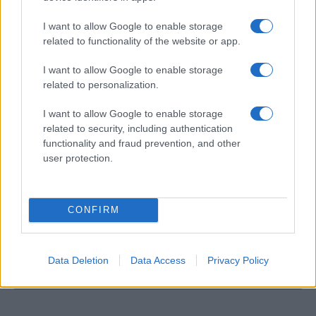
I want to allow Google to enable storage
ΔΙΕΘΝΗ
related to functionality of the website or app.
08/08/26 - 20:48
I want to allow Google to enable storage
Στο ναδίρ οι σχέσεις Βαρσοβίας - Κιέβου: Το «ουκρανικό»
related to personalization.
διχάζει την πολωνική πολιτική σκηνή εν μέσω έξαρσης
ρατσιστικών περιστατικών
ΔΙΕΘΝΗ
I want to allow Google to enable storage
related to security, including authentication
08/08/26 - 20:38
functionality and fraud prevention, and other
Ιρανικά ΜΜΕ δημοσίευσαν βίντεο με τον Μοτζτάμπα
user protection.
Χαμενεΐ: Ερωτήματα για τον χρόνο λήψης και την
κατάσταση της υγείας του
ΕΛΛΑΔΑ
08/08/26 - 20:35
CONFIRM
Σαρωνικός: Νεκρός 43χρονος ανάμεσα σε Αίγινα και
Αγκίστρι
ΕΛΛΑΔΑ
Data Deletion
Data Access
Privacy Policy
08/08/26 - 20:32
Δήμος Αθηναίων: Κλείνει ο λόφος Φινόπουλου λόγω πολύ
υψηλού κινδύνου πυρκαγιάς
ΔΙΕΘΝΗ