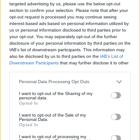
targeted advertising by us, please use the below opt-out
Διαρροές
(
spoiler
)
αναφέρουν ότι σήμερα στο
section to confirm your selection. Please note that after your
survivor
θα σπάσουν οι κλίκες. Οι Μαχητές από
opt-out request is processed you may continue seeing
την μια πλευρά είναι χωρισμένοι σε δυο
interest-based ads based on personal information utilized by
υποομάδες έξι και τεσσάρων ατόμων, ενώ από
us or personal information disclosed to third parties prior to
την άλλη στους Διάσημους ο Περικλής
your opt-out. You may separately opt-out of the further
Κονδυλάτος έχει φτιάξει τη δική του ομάδα με τις
disclosure of your personal information by third parties on the
τρεις κοπέλες. Αυτά σήμερα τελειώνουν. Κοψιδάς
IAB’s list of downstream participants. This information may
και Καφετζής σπάνε τις κλίκες και η όποια
also be disclosed by us to third parties on the
IAB’s List of
στρατηγική έχει διαμορφωθεί έως τώρα πάει…
Downstream Participants
that may further disclose it to other
περίπατο. Κάποιοι θα στεναχωρηθούν πολύ με
third parties.
αυτή την εξέλιξη, καθώς έως τώρα πίστευαν ότι
με την ομάδα που έχουν σχηματίσει έχουν την
Please note that this website/app uses one or more Google
Personal Data Processing Opt Outs
αριθμητική υπεροχή στις ψηφοφορίες για να
services and may gather and store information including but
φτάσουν τουλάχιστον μέχρι την ένωση.
not limited to your visit or usage behaviour. You may click to
I want to opt-out of the Sharing of my
personal data.
grant or deny consent to Google and its third-party tags to
Opted In
use your data for below specified purposes in below Google
Ποιους θα διαλέξουν όμως Κοψιδάς και
consent section.
Καφετζής για να δημιουργήσουν τη μπλε και την
I want to opt-out of the Sale of my
Personal Data.
κόκκινη ομάδα; Αυτό ακόμα δεν έχει γίνει γνωστό.
Opted In
Αργότερα θα επανέλθουμε με νέες
διαρροές
(
spoiler
)
τόσο για τους παίκτες των ομάδων, όσο
I want to opt-out of processing my