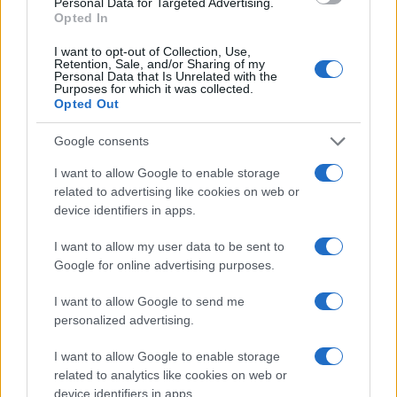
και για τις λεπτομέρειες του σημερινού
Personal Data for Targeted Advertising.
Opted In
αγωνίσματος το οποίο παρουσιάζει εξαιρετικό
ενδιαφέρον. Μείνετε συντονισμένοι γιατί σίγουρα
I want to opt-out of Collection, Use,
πριν την προβολή του σημερινού επεισοδίου
Retention, Sale, and/or Sharing of my
του
Survivor 2021
θα έχουμε εξελίξεις που σας
Personal Data that Is Unrelated with the
Purposes for which it was collected.
ενδιαφέρουν.
Opted Out
Google consents
TAGS
I want to allow Google to enable storage
related to advertising like cookies on web or
SURVIVOR
SURVIVOR SPOILER
SPOILER
ΔΙΑΡΡΟΕΣ SURVIVOR
SURVIVOR 2021
device identifiers in apps.
SURVIVOR SPOILER 18/01
SURVIVOR SPOILER 18 ΙΑΝΟΥΑΡΙΟΥ
I want to allow my user data to be sent to
ΔΙΑΡΡΟΕΣ SURVIVOR 18/01
Google for online advertising purposes.
ΔΙΑΡΡΟΕΣ SURVIVOR 18 ΙΑΝΟΥΑΡΙΟΥ
ΓΙΩΡΓΟΣ ΚΟΨΙΔΑΣ
ΤΖΕΙΜΣ ΚΑΦΕΤΖΗΣ
I want to allow Google to send me
SURVIVOR ΣΗΜΕΡΑ
personalized advertising.
I want to allow Google to enable storage
related to analytics like cookies on web or
Ροή Ειδήσεων
device identifiers in apps.