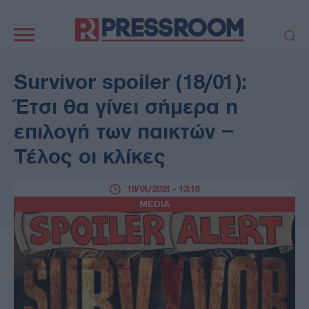
Κεντρική
πλοήγηση
ΠΟΛΙΤΙΚΗ
ΤΟΥΡΚΙΑ
Survivor spoiler (18/01):
ΟΙΚΟΝΟΜΙΑ
ΕΛΛΑΔΑ
Έτσι θα γίνει σήμερα η
ΕΚΚΛΗΣΙΑ
ΑΜΥΝΑ
επιλογή των παικτών –
ΔΙΕΘΝΗ
ΚΥΠΡΟΣ
Τέλος οι κλίκες
MEDIA
LIFESTYLE
SPORTS
ΑΥΤΟΔΙΟΙΚΗΣΗ
18/01/2021 - 13:18
AUTO - MOTO
ΓΑΣΤΡΟΝΟΜΙΑ
MEDIA
ΥΓΕΙΑ
ΤΕΧΝΟΛΟΓΙΑ
ΠΑΡΑΞΕΝΑ
ΖΩΔΙΑ
ΑΡΘΡΟΓΡΑΦΙΑ