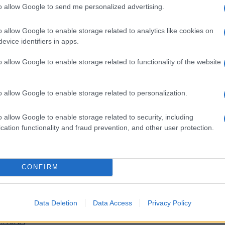
to allow Google to send me personalized advertising.
WSJ
«αν
ανη
o allow Google to enable storage related to analytics like cookies on
απο
evice identifiers in apps.
Δ
o allow Google to enable storage related to functionality of the website
Ουκ
αντ
o allow Google to enable storage related to personalization.
σφο
Δ
o allow Google to enable storage related to security, including
cation functionality and fraud prevention, and other user protection.
Νέο
Δια
νέο
θεμ
GOOGLE NEWS ΚΑΝΟΝΤΑΣ ΚΛΙΚ ΕΔΩ
CONFIRM
Ε
Data Deletion
Data Access
Privacy Policy
Ένα
Συγ
ΚΙΝΑ
Α’ 