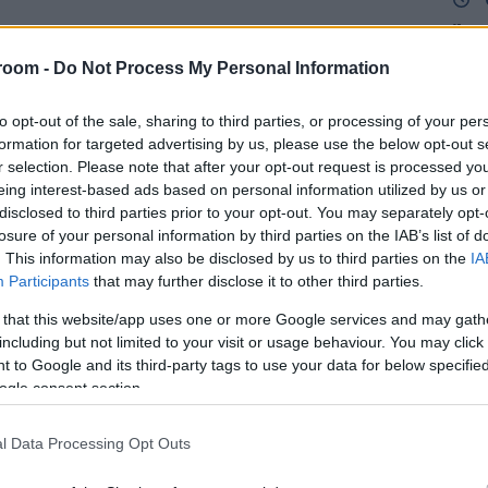
Άρε
Πηγή Φωτογραφίας: ΦΩΤΟΓΡΑΦΙΑ ΑΡΧΕΙΟΥ
η δ
room -
Do Not Process My Personal Information
Απο
Δ
to opt-out of the sale, sharing to third parties, or processing of your per
εται να παρουσιάσουν οι ροές αργού
formation for targeted advertising by us, please use the below opt-out s
Στε
δική Αραβία προς την Κίνα τον επόμενο
r selection. Please note that after your opt-out request is processed y
Ομά
ή σύρραξη στη Μέση Ανατολή προκαλεί
eing interest-based ads based on personal information utilized by us or
πλο
γορά ενέργειας.
disclosed to third parties prior to your opt-out. You may separately opt-
ΤΟ
losure of your personal information by third parties on the IAB’s list of
. This information may also be disclosed by us to third parties on the
IA
δο των εμπόρων πετρελαίου, ο μεγαλύτερος
Participants
that may further disclose it to other third parties.
Του
ι να περιορίσει τις αποστολές του προς την
Πακ
ύρια βαρέλια για τον Μάιο, καταγράφοντας μια
 that this website/app uses one or more Google services and may gath
αμυ
με τα 40 εκατομμύρια βαρέλια του Απριλίου.
including but not limited to your visit or usage behaviour. You may click 
αμο
 to Google and its third-party tags to use your data for below specifi
περ
της
ogle consent section.
εσα στην αποσταθεροποίηση των θαλάσσιων
Δ
η των τιμών, που αναγκάζουν σε
l Data Processing Opt Outs
ού εφοδιασμού.
ΗΠΑ