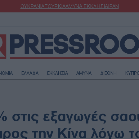
ΟΥΚΡΑΝΙΑ
ΤΟΥΡΚΙΑ
ΑΜΥΝΑ
ΕΚΚΛΗΣΙΑ
ΙΡΑΝ
ΝΟΜΙΑ
ΕΛΛΑΔΑ
ΕΚΚΛΗΣΙΑ
ΑΜΥΝΑ
ΔΙΕΘΝΗ
ΚΥΠΡ
ΟΥΡΚΙΑ
ΟΙΚΟΝΟΜΙΑ
ΜΥΝΑ
ΔΙΕΘΝΗ
FESTYLE
SPORTS
% στις εξαγωγές σα
ΑΣΤΡΟΝΟΜΙΑ
ΥΓΕΙΑ
ΩΔΙΑ
ΑΡΘΡΟΓΡΑΦΙΑ
προς την Κίνα λόγω 