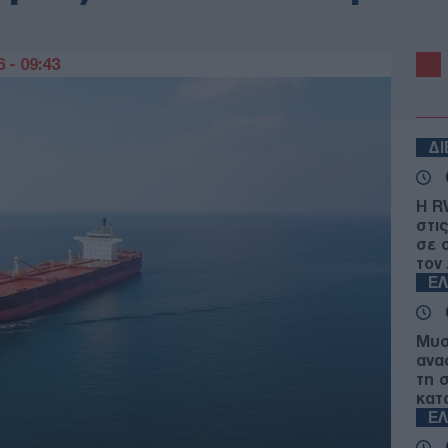
 - 09:43
Δ
Η R
στις
σε 
τον
Ε
Μυσ
ανα
τη 
κατ
Ε