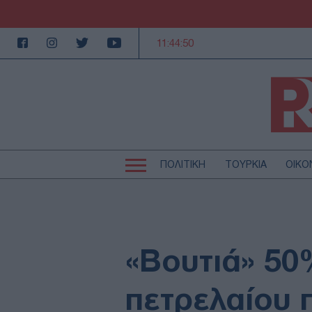
11:44:51
ΠΟΛΙΤΙΚΗ
ΤΟΥΡΚΙΑ
ΟΙΚΟ
Κεντρική
Κεντρική
πλοήγηση
πλοήγηση
ΠΟΛΙΤΙΚΗ
Τ
ΕΚΚΛΗΣΙΑ
Α
MEDIA
LI
«Βουτιά» 50
AUTO - MOTO
Γ
ΠΑΡΑΞΕΝΑ
Ζ
πετρελαίου 