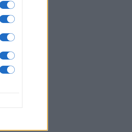
: Φόβοι για ρωσική δοκιμή των
τοχών» του ΝΑΤΟ εν μέσω
συχιών για τα αμερικανικά
θέματα όπλων
ΙΕΘΝΗ
07/08/26 - 13:26
ρανία: Αγώνας δρόμου για εγχώρια
ιβαλλιστική άμυνα εν μέσω
δρών ρωσικών επιθέσεων
ΙΕΘΝΗ
07/08/26 - 13:22
 κύμα οργής στην Ινδία:
δηλώσεις και απεργίες πείνας από
υς για τα σκάνδαλα διαρροής
άτων στις κρατικές εξετάσεις
ΛΛΑΔΑ
07/08/26 - 13:16
ς χρόνος χωρίς τη Λένα Σαμαρά:
κίνηση στο ετήσιο μνημόσυνο στο
Νεκροταφείο