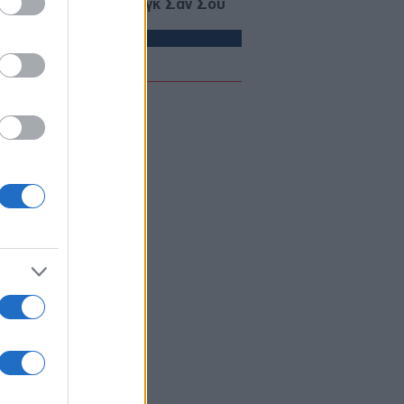
λευθέρωση της Αούνγκ Σαν Σου
ΙΕΘΝΗ
07/08/26 - 13:41
υδική Αραβία: Φόβοι για
τονισμένα πλήγματα από Ιράκ και
ένη
ΙΕΘΝΗ
07/08/26 - 13:39
λία: Αυστηρό μήνυμα Παρισιού
ά των ξένων παρεμβάσεων οκτώ
ες πριν τις προεδρικές εκλογές
ΛΛΑΔΑ
07/08/26 - 13:35
στολή λειτουργίας του αιολικού
κου στη Βοιωτία και προφυλάκιση
 τριών υπευθύνων για την
αστροφική πυρκαγιά
ΙΕΘΝΗ
07/08/26 - 13:30