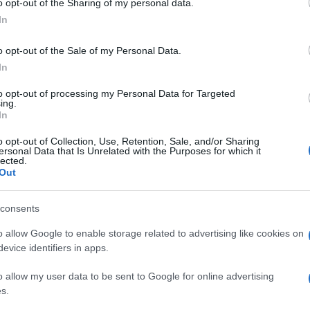
o opt-out of the Sharing of my personal data.
απε
ος τον κορυφαίο εισαγωγέα του κόσμου
Τσι
In
μικές επιπτώσεις της κρίσης, επηρεάζοντας
Δ
των μεγαλύτερων παικτών της παγκόσμιας
o opt-out of the Sale of my Personal Data.
In
Σαο
συν
to opt-out of processing my Personal Data for Targeted
Υεμ
ing.
Δ
In
o opt-out of Collection, Use, Retention, Sale, and/or Sharing
Γαλ
ersonal Data that Is Unrelated with the Purposes for which it
lected.
κατ
Out
μήν
Ε
consents
Ανα
o allow Google to enable storage related to advertising like cookies on
πάρ
evice identifiers in apps.
των
κατ
o allow my user data to be sent to Google for online advertising
Δ
s.