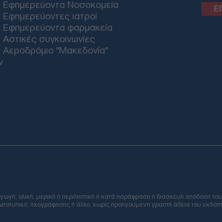
Εφημερεύοντα Νοσοκομεία
Συν
Εφημερεύοντες ιατροί
Ασφ
Μερ
Εφημερεύοντα φαρμακεία
στο
Αστικές συγκοινωνίες
Δ
Αεροδρόμιο "Μακεδονία"
ν
Νότ
για
Βόρ
Δ
Ισρ
Νετ
αμε
Δ
Email
Υεμ
ή, ολική, μερική ή περιληπτική ή κατά παράφραση ή διασκευή απόδοση του
Χού
φωτοτυπικό, ηχογράφησης ή άλλο, χωρίς προηγούμενη γραπτή άδεια του εκδότη
για
πολ