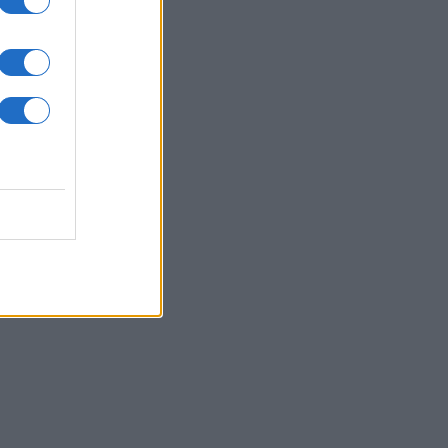
ούθ
ΥΡΚΙΑ
07/08/26 - 14:07
ρκία, Σαουδική Αραβία και
ιστάν υπέγραψαν τριμερές
ντικό σύμφωνο με ρήτρα
ιβαίας συνδρομής - Τι
ιλαμβάνει η " Αμυντική Συμφωνία
 Μέκκα"
ΙΕΘΝΗ
07/08/26 - 14:43
ία: Χωρίς θύματα αλλά με 14
υματίες η έκρηξη σε λεωφορείο
 Δαμασκό – Τι συνέβη με τον
ικό απολογισμό
ΙΕΘΝΗ
07/08/26 - 14:28
WE ακυρώνει τα υπεράκτια αιολικά
 ΗΠΑ – Επενδύει 1,2 δισ. δολάρια
ορυκτά καύσιμα μετά από deal με