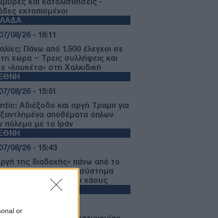
μμύρες και κατολισθήσεις -
ιάδες εκτοπισμένοι
ΛΛΑΔΑ
07/08/26 - 16:11
αλίες: Πάνω από 1.500 έλεγχοι σε
 τη χώρα – Τρεις συλλήψεις και
τε «λουκέτα» στη Χαλκιδική
ΙΕΘΝΗ
07/08/26 - 15:51
antic: Αδιέξοδο και οργή Τραμπ για
εξαντλημένα αποθέματα όπλων
ν πόλεμο με το Ιράν
ΙΕΘΝΗ
07/08/26 - 15:43
οργή της διαδοχής» πάνω από το
μλίνο: Το γηρασμένο σύστημα
τιν και ο κίνδυνος του χάους
ΛΛΑΔΑ
07/08/26 - 15:34
sonal or