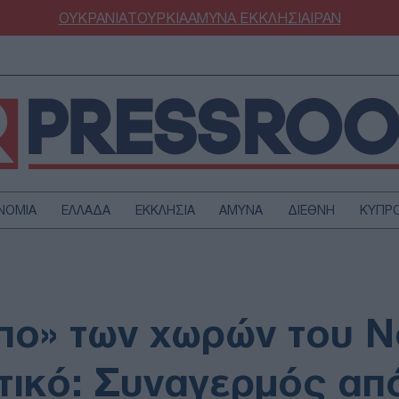
ΟΥΚΡΑΝΙΑ
ΤΟΥΡΚΙΑ
ΑΜΥΝΑ
ΕΚΚΛΗΣΙΑ
ΙΡΑΝ
ΝΟΜΙΑ
ΕΛΛΑΔΑ
ΕΚΚΛΗΣΙΑ
ΑΜΥΝΑ
ΔΙΕΘΝΗ
ΚΥΠΡ
ΟΥΡΚΙΑ
ΟΙΚΟΝΟΜΙΑ
ΜΥΝΑ
ΔΙΕΘΝΗ
FESTYLE
SPORTS
πο» των χωρών του Ν
ΑΣΤΡΟΝΟΜΙΑ
ΥΓΕΙΑ
ΩΔΙΑ
ΑΡΘΡΟΓΡΑΦΙΑ
ικό: Συναγερμός απ