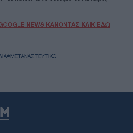
τον
Ε
GOOGLE NEWS ΚΑΝΟΝΤΑΣ ΚΛΙΚ ΕΔΩ
Μυσ
ανα
τη 
κατ
Ε
ΛΙΑ
ΜΕΤΑΝΑΣΤΕΥΤΙΚΟ
Άρε
η δ
Απο
Δ
Στε
Ομά
πλο
Δ