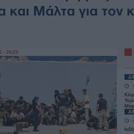
α και Μάλτα για τον 
 - 20:23
Δ
Κλι
Υεμ
Μαρ
Δ
Ινδί