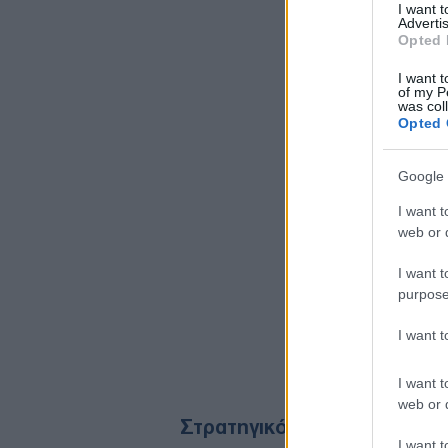
I want 
Advertis
Opted 
I want t
of my P
was col
Opted 
Google 
I want t
web or d
I want t
purpose
I want 
I want t
web or d
Στρατηγικό ραντεβού στη Ρ
I want t