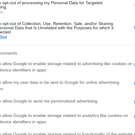
to opt-out of processing my Personal Data for Targeted
πυρ
ing.
Δ
In
o opt-out of Collection, Use, Retention, Sale, and/or Sharing
ersonal Data that Is Unrelated with the Purposes for which it
Λον
lected.
απα
Out
παρ
επει
κατ
consents
Δ
o allow Google to enable storage related to advertising like cookies on
evice identifiers in apps.
Λει
λεω
o allow my user data to be sent to Google for online advertising
εκρ
s.
Ant
Δ
to allow Google to send me personalized advertising.
Εξα
o allow Google to enable storage related to analytics like cookies on
δια
evice identifiers in apps.
μετ
ώμη και διεθνής αναγνώριση των πιέσεων
Αλγ
o allow Google to enable storage related to functionality of the website