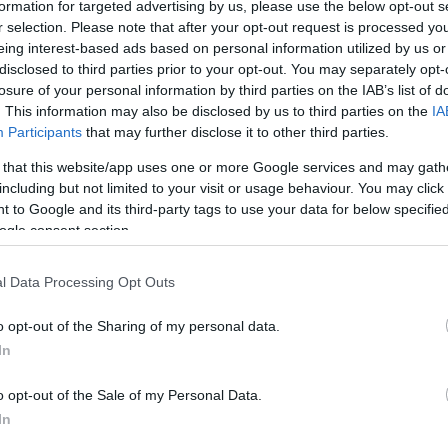
Μπλ
formation for targeted advertising by us, please use the below opt-out s
στη
r selection. Please note that after your opt-out request is processed y
31χ
eing interest-based ads based on personal information utilized by us or
ν να επικεντρώσουν τις προσπάθειές τους σε
δολ
disclosed to third parties prior to your opt-out. You may separately opt-
ου περιλαμβάνουν την ενίσχυση της
Δ
losure of your personal information by third parties on the IAB’s list of
 παροχή ανθρωπιστικής βοήθειας στους
. This information may also be disclosed by us to third parties on the
IA
ν άμεση εφαρμογή του νέου Ευρωπαϊκού
Participants
that may further disclose it to other third parties.
Τρα
 και το Άσυλο, καθώς και την αυστηροποίηση
Ρεπ
ορα για την αντιμετώπιση υβριδικών απειλών
 that this website/app uses one or more Google services and may gath
δήλω
including but not limited to your visit or usage behaviour. You may click 
εταναστευτικού.
Νοη
 to Google and its third-party tags to use your data for below specifi
Δ
ogle consent section.
Ρωσ
l Data Processing Opt Outs
αερ
«αν
o opt-out of the Sharing of my personal data.
προ
Δ
In
o opt-out of the Sale of my Personal Data.
Νέε
In
αμυ
στό