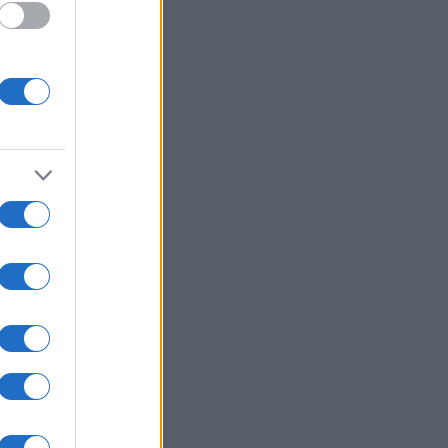
αύλους Iskander και Sarmat
ΙΕΘΝΗ
07/08/26 - 15:04
δίνο: Φύλακας δικαστηρίου
γόρευσε την είσοδο σε
ασημοφορημένο μαύρο δικηγόρο
δή τον πέρασε για...
ηγορούμενο
ΙΕΘΝΗ
07/08/26 - 14:53
ψία: Η παρέμβαση οδηγού
φορείου απέτρεψε επίθεση με
ηκτικό drone κοντά σε ουκρανικά
onov
ΙΕΘΝΗ
07/08/26 - 14:49
ρθρώθηκε γιγαντιαίο κύκλωμα
κίνησης ναρκωτικών και
αναστών μεταξύ Ισπανίας και
ερίας: 78 συλλήψεις και κέρδη-