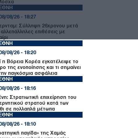
Μόσχα
ΙΕΘΝΗ
08/08/26 - 18:27
ερνταμ: Σύλληψη 26χρονου μετά
 αλλεπάλληλες επιθέσεις με
αίρι
ΙΕΘΝΗ
08/08/26 - 18:20
τί η Βόρεια Κορέα εγκατέλειψε το
ρο της ενοποίησης και τι σημαίνει
 την παγκόσμια ασφάλεια
ΙΕΘΝΗ
08/08/26 - 18:16
ένη: Στρατιωτική επιχείρηση του
ερνητικού στρατού κατά των
θι σε πολλαπλά μέτωπα
ΙΕΘΝΗ
08/08/26 - 18:10
ρατηγική παγίδα» της Χαμάς