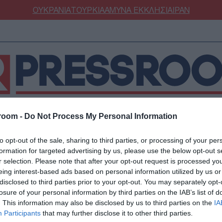
ΟΥΚΡΑΝΙΑ
ΤΟΥΡΚΙΑ
ΑΜΥΝΑ
ΕΚΚΛΗΣΙΑ
ΙΡΑΝ
room -
Do Not Process My Personal Information
ΝΟΜΙΑ
ΕΛΛΑΔΑ
ΕΚΚΛΗΣΙΑ
ΑΜΥΝΑ
ΔΙΕΘΝΗ
ΚΥΠΡ
to opt-out of the sale, sharing to third parties, or processing of your per
ΟΥΡΚΙΑ
ΟΙΚΟΝΟΜΙΑ
formation for targeted advertising by us, please use the below opt-out s
ΜΥΝΑ
ΔΙΕΘΝΗ
r selection. Please note that after your opt-out request is processed y
eing interest-based ads based on personal information utilized by us or
FESTYLE
SPORTS
ιτήματα άρσης ασυλ
disclosed to third parties prior to your opt-out. You may separately opt-
ΑΣΤΡΟΝΟΜΙΑ
ΥΓΕΙΑ
losure of your personal information by third parties on the IAB’s list of
. This information may also be disclosed by us to third parties on the
IA
ΩΔΙΑ
ΑΡΘΡΟΓΡΑΦΙΑ
γούς και βουλευτές 
Participants
that may further disclose it to other third parties.