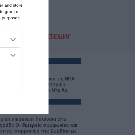
er and store
λευτές
to grant or
ed purposes
Ροή Ειδήσεων
ΙΕΘΝΗ
08/08/26 - 18:53
έτο 1 δισ. δολαρίων από τις ΗΠΑ
ν Κολομβία: Πλήρης στήριξη
μπ στον νέο Πρόεδρο Ντε Λα
ριέγια
ΙΕΘΝΗ
08/08/26 - 18:49
ορική επίσκεψη Ζελένσκι στο
γράδι: Οι διμερείς συμφωνίες και
λεπτές ισορροπίες της Σερβίας με