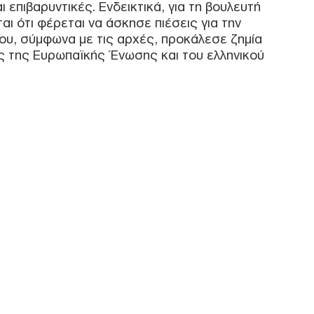
 επιβαρυντικές. Ενδεικτικά, για τη βουλευτή
Ορι
 ότι φέρεται να άσκησε πιέσεις για την
Διο
ου, σύμφωνα με τις αρχές, προκάλεσε ζημία
των
ς της Ευρωπαϊκής Ένωσης και του ελληνικού
Δ
Φρο
άνο
τις
Δ
Μετ
σύγ
«χα
Δ
Βου
αγω
τη 
Δ