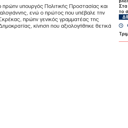
βλέ
 ο πρώην υπουργός Πολιτικής Προστασίας και
Στα
το 
φαλογιάννης, ενώ ο πρώτος που υπέβαλε την
Δ
Σκρέκας, πρώην γενικός γραμματέας της
Δημοκρατίας, κίνηση που αξιολογήθηκε θετικά
Τρι
Άγκ
οικ
αντ
Δελ
Δ
Στα
την
Δ
Υεμ
σύρ
επι
Ο