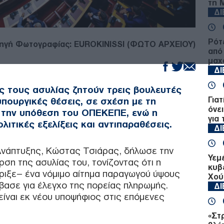
τη 
Δ
Ρότ
ηγή Φωτογραφίας: EUROKINISSI (ΦΩΤΟ ΑΡΧΕΙΟΥ)
από
μαχ
Δ
ς τους ασυλίας ζητούν τρεις βουλευτές
Για
πουργικές θέσεις, σε σχέση με τη
όνει
α την υπόθεση του ΟΠΕΚΕΠΕ, ενώ η
για
ιτικές εξελίξεις και αντιπαραθέσεις.
Δ
Ανάπτυξης, Κώστας Τσιάρας, δήλωσε την
Υεμ
ρση της ασυλίας του, τονίζοντας ότι η
κυβ
ιξε– ένα νόμιμο αίτημα παραγωγού ύψους
Χού
ίβασε για έλεγχο της πορείας πληρωμής.
Δ
είναι εκ νέου υποψήφιος στις επόμενες
«Στ