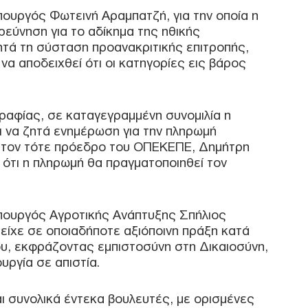
επό
ουργός Φωτεινή Αραμπατζή, για την οποία η
περ
ρεύνηση για το αδίκημα της ηθικής
Δ
ζητά τη σύσταση προανακριτικής επιτροπής,
α αποδειχθεί ότι οι κατηγορίες εις βάρος
Έρε
του
κατ
ραφίας, σε καταγεγραμμένη συνομιλία η
κατ
υπη
 να ζητά ενημέρωση για την πληρωμή
Δ
 τον τότε πρόεδρο του ΟΠΕΚΕΠΕ, Δημήτρη
 ότι η πληρωμή θα πραγματοποιηθεί τον
Αρα
Ιρά
Δ
υπουργός Αγροτικής Ανάπτυξης Σπήλιος
τείχε σε οποιαδήποτε αξιόποινη πράξη κατά
υ, εκφράζοντας εμπιστοσύνη στη Δικαιοσύνη,
Πόλ
υργία σε απιστία.
ανα
αερ
Δ
ι συνολικά έντεκα βουλευτές, με ορισμένες