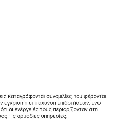
Επί
δεξ
Ορμ
Δ
ΗΠΑ
από
υπο
For
Ε
Λυκ
από
εις καταγράφονται συνομιλίες που φέρονται
Δ
ν έγκριση ή επιτάχυνση επιδοτήσεων, ενώ
ότι οι ενέργειές τους περιορίζονταν στη
Ιταλ
ρος τις αρμόδιες υπηρεσίες.
σύγ
Δ