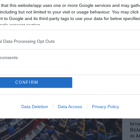
 that this website/app uses one or more Google services and may gath
οντολογίας οι 11 βου
including but not limited to your visit or usage behaviour. You may click 
 to Google and its third-party tags to use your data for below specifi
ogle consent section.
 - 13:51
l Data Processing Opt Outs
consents
Δ
Πακ
CONFIRM
στη
Τρα
Εσπ
Δ
Data Deletion
Data Access
Privacy Policy
Ιστ
Βελι
οι 