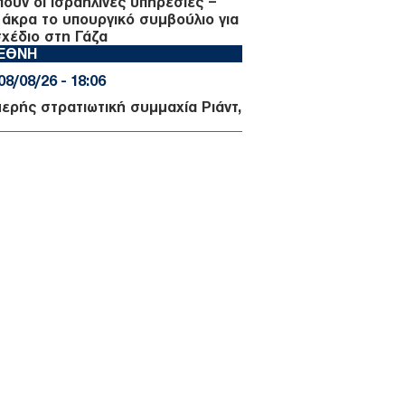
πουν οι ισραηλινές υπηρεσίες –
 άκρα το υπουργικό συμβούλιο για
σχέδιο στη Γάζα
ΙΕΘΝΗ
08/08/26 - 18:06
μερής στρατιωτική συμμαχία Ριάντ,
υρας και Ισλαμαμπάντ: Οι
ονομικές προεκτάσεις και οι
ιδράσεις Τεχεράνης και Νέου
χί
ΙΕΘΝΗ
08/08/26 - 17:54
 σκαριά συμφωνία Ιράκ – Ιράν για
 εξαγωγή πετρελαίου
ΙΕΘΝΗ
08/08/26 - 17:49
ένη: Στα πρόθυρα γενικευμένης
ραξης μετά τις αιματηρές
θέσεις των Χούθι στο Μαρίμπ
ΙΚΟΝΟΜΙΑ