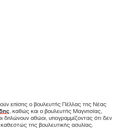
«Σα
συν
εξε
Δ
ΗΠΑ
Τρα
πρα
δημ
Ο
«Αγ
κόσ
καθ
αντλ
τούν επίσης ο βουλευτής Πέλλας της Νέας
Ε
δης
, καθώς και ο βουλευτής Μαγνησίας,
ίοι δηλώνουν αθώοι, υπογραμμίζοντας ότι δεν
 καθεστώς της βουλευτικής ασυλίας.
Κόκ
Επι