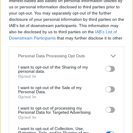
interest-based ads based on personal information utilized by
us or personal information disclosed to third parties prior to
your opt-out. You may separately opt-out of the further
disclosure of your personal information by third parties on the
Σύμφωνα με πληροφορίες της δημόσιας
IAB’s list of downstream participants. This information may
τηλεόρασης, ο κατηγορούμενος αρνήθηκε τις
also be disclosed by us to third parties on the
IAB’s List of
κατηγορίες που του αποδίδονται,
Downstream Participants
that may further disclose it to other
υποστηρίζοντας ότι βρίσκεται στα Χανιά για
third parties.
διακοπές μαζί με τη σύζυγο και την κόρη του.
Please note that this website/app uses one or more Google
Personal Data Processing Opt Outs
services and may gather and store information including but
Παράλληλα, φέρεται να ισχυρίστηκε ότι η
not limited to your visit or usage behaviour. You may click to
I want to opt-out of the Sharing of my
φωτογραφία αποτελεί προσωπικό του χόμπι και
personal data.
grant or deny consent to Google and its third-party tags to
ότι δεν γνώριζε πως απαγορεύεται η λήψη
Opted In
use your data for below specified purposes in below Google
φωτογραφιών στη συγκεκριμένη περιοχή.
consent section.
I want to opt-out of the Sale of my
Personal Data.
Opted In
Οι αρμόδιες αρχές συνεχίζουν την έρευνα, ενώ
τα ευρήματα που κατασχέθηκαν αναμένεται να
I want to opt-out of processing my
εξεταστούν λεπτομερώς στο πλαίσιο της
Personal Data for Targeted Advertising.
δικαστικής διερεύνησης της υπόθεσης.
Opted In
I want to opt-out of Collection, Use,
Retention, Sale, and/or Sharing of my