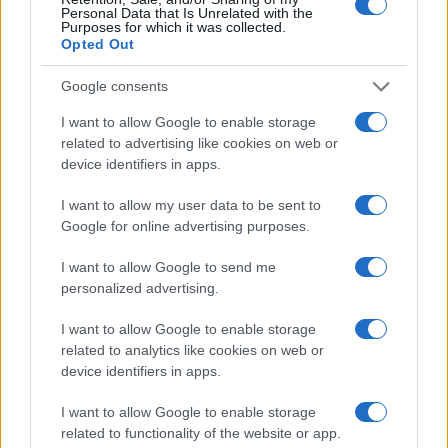
ΑΚΟΛΟΥΘΗΣΤΕ ΜΑΣ ΣΤΟ GOOGLE
Personal Data that Is Unrelated with the
Purposes for which it was collected.
NEWS ΚΑΝΟΝΤΑΣ ΚΛΙΚ ΕΔΩ
Opted Out
Google consents
TAGS
I want to allow Google to enable storage
related to advertising like cookies on web or
ΧΑΝΙΑ
ΚΡΗΤΗ
ΚΑΤΑΣΚΟΠΕΙΑ
ΣΥΛΛΗΨΗ
ΑΚΡΩΤΗΡΙ ΧΑΝΙΩΝ
ΣΤΡΑΤΙΩΤΙΚΟ ΑΕΡΟΔΡΟΜΙΟ
device identifiers in apps.
ΓΕΡΜΑΝΟΣ ΤΟΥΡΙΣΤΑΣ
ΕΛΛΗΝΙΚΗ ΑΣΤΥΝΟΜΙΑ
ΔΙΚΑΣΤΙΚΗ ΕΡΕΥΝΑ
ΑΕΡΟΔΡΟΜΙΟ ΧΑΝΙΩΝ
I want to allow my user data to be sent to
Google for online advertising purposes.
I want to allow Google to send me
Ροή Ειδήσεων
personalized advertising.
I want to allow Google to enable storage
related to analytics like cookies on web or
ΑΜΥΝΑ
device identifiers in apps.
06/08/26 - 22:26
DHC-515: Άρχισε στον Καναδά η κατασκευή του πρώτου
I want to allow Google to enable storage
ελληνικού σύγχρονου δασοπυροσβεστικού αεροσκάφους
related to functionality of the website or app.
ΑΜΥΝΑ