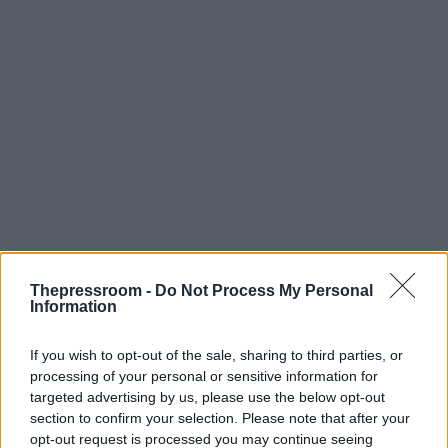
Thepressroom -
Do Not Process My Personal
Information
Επιπλέον, στο σύμφωνο της συνεργασίας
προβλέπεται η ανταλλαγή πληροφοριών,
If you wish to opt-out of the sale, sharing to third parties, or
τεχνογνωσίας, όπως και πρακτικών εκπαίδευσης
processing of your personal or sensitive information for
των αξιωματούχων και των δύο χωρών,
targeted advertising by us, please use the below opt-out
προκειμένου να υπάρξει αναβάθμιση των
section to confirm your selection. Please note that after your
επιχειρησιακών δυνατοτήτων αμφότερων των
opt-out request is processed you may continue seeing