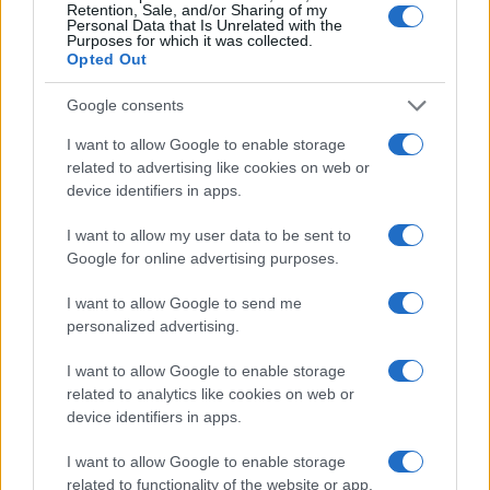
Retention, Sale, and/or Sharing of my
Personal Data that Is Unrelated with the
Purposes for which it was collected.
Opted Out
ΑΚΟΛΟΥΘΗΣΤΕ ΜΑΣ ΣΤΟ GOOGLE
NEWS ΚΑΝΟΝΤΑΣ ΚΛΙΚ ΕΔΩ
Google consents
I want to allow Google to enable storage
related to advertising like cookies on web or
TAGS
device identifiers in apps.
ΕΛΛΑΔΑ
ΕΛ.ΑΣ
ΚΙΝΑ
ΑΣΤΥΝΟΜΙΑ
I want to allow my user data to be sent to
ΜΙΧΑΛΗΣ ΧΡΥΣΟΧΟΙΔΗΣ
Google for online advertising purposes.
I want to allow Google to send me
personalized advertising.
Ροή Ειδήσεων
I want to allow Google to enable storage
related to analytics like cookies on web or
ΖΩΔΙΑ
device identifiers in apps.
07/08/26 - 23:49
I want to allow Google to enable storage
Ζώδια: Οι αστρολογικές προβλέψεις για το
related to functionality of the website or app.
Σαββατοκύριακο 8-9 Αυγούστου από την Αλεξάνδρα