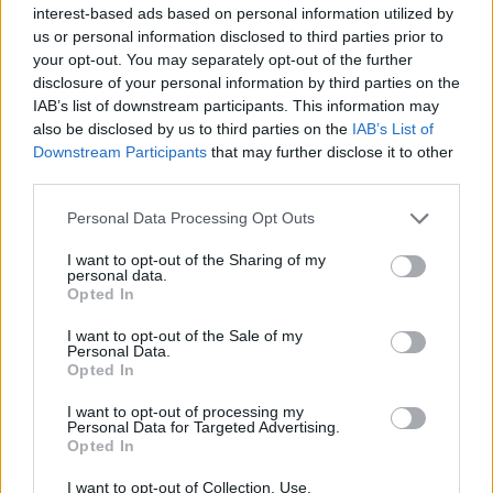
υπηρεσιών.
interest-based ads based on personal information utilized by
us or personal information disclosed to third parties prior to
your opt-out. You may separately opt-out of the further
Στο πλαίσιο της Αστυνομικής Συνεργασίας που
disclosure of your personal information by third parties on the
υπεγράφη, ο κ. Χρυσοχοΐδης πρότεινε τη
IAB’s list of downstream participants. This information may
συγκρότηση Συντονιστικής Επιτροπής, τα μέλη
also be disclosed by us to third parties on the
IAB’s List of
της οποίας θα οργανώσουν και θα ιεραρχήσουν
Downstream Participants
that may further disclose it to other
όλες τις δράσεις που απαιτούνται για την
third parties.
καταπολέμηση του οργανωμένου εγκλήματος,
ώστε οι υπηρεσίες να δρουν πιο άμεσα και πιο
Please note that this website/app uses one or more Google
Personal Data Processing Opt Outs
αποτελεσματικά.
services and may gather and store information including but
not limited to your visit or usage behaviour. You may click to
I want to opt-out of the Sharing of my
personal data.
grant or deny consent to Google and its third-party tags to
Στη συνάντηση παρευρέθηκαν Αξιωματούχοι από
Opted In
use your data for below specified purposes in below Google
το Υπουργείο Δημόσιας Ασφάλειας της Λαϊκής
consent section.
Δημοκρατίας της Κίνας και των αντίστοιχων
I want to opt-out of the Sale of my
Personal Data.
αστυνομικών υπηρεσιών, όπως και ο πρέσβης της
Opted In
Κίνας στην Ελλάδα, Fang Qiu. Από την ελληνική
πλευρά παρευρέθηκαν ο Αρχηγός της ΕΛ.ΑΣ,
I want to opt-out of processing my
Αντιστράτηγος Δημήτριος Μάλλιος, ο
Personal Data for Targeted Advertising.
Διπλωματικός Σύμβουλος του Υπουργού,
Opted In
Πρέσβης Γεώργιος Πετμεζάκης, όπως και
I want to opt-out of Collection, Use,
Ανώτατοι Αξιωματικοί της ΕΛ.ΑΣ.