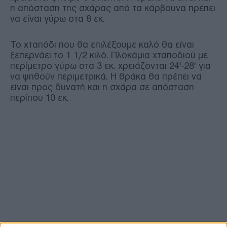
η απόσταση της σχάρας από τα κάρβουνα πρέπει
να είναι γύρω στα 8 εκ.
Το χταπόδι που θα επιλέξουμε καλό θα είναι
ξεπερνάει το 1 1/2 κιλό. Πλοκάμια χταποδιού με
περίμετρο γύρω στα 3 εκ. χρειάζονται 24'-28' για
να ψηθούν περιμετρικά. Η θράκα θα πρέπει να
είναι προς δυνατή και η σχάρα σε απόσταση
περίπου 10 εκ.