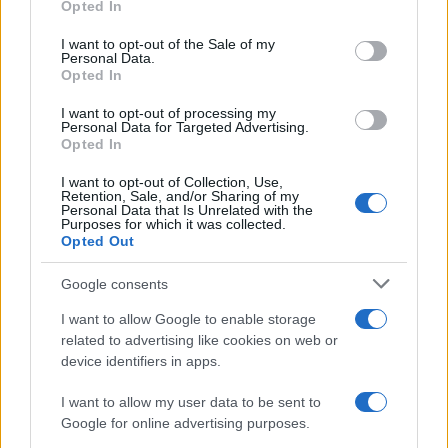
Opted In
NEWS ΚΑΝΟΝΤΑΣ ΚΛΙΚ ΕΔΩ
use your data for below specified purposes in below Google
consent section.
I want to opt-out of the Sale of my
Personal Data.
Opted In
TAGS
I want to opt-out of processing my
ΚΑΘΑΡΑ ΔΕΥΤΕΡΑ
ΧΤΑΠΟΔΙ ΣΤΑ ΚΑΡΒΟΥΝΑ
Personal Data for Targeted Advertising.
Opted In
ΚΑΛΑΜΑΡΙΑ ΣΤΑ ΚΑΡΒΟΥΝΑ
ΣΟΥΠΙΕΣ ΣΤΑ ΚΑΡΒΟΥΝΑ
I want to opt-out of Collection, Use,
Retention, Sale, and/or Sharing of my
Personal Data that Is Unrelated with the
Purposes for which it was collected.
Ροή Ειδήσεων
Opted Out
Google consents
ΔΙΕΘΝΗ
I want to allow Google to enable storage
09/08/26 - 10:32
related to advertising like cookies on web or
Υεμένη: Οι Χούθι ανακοίνωσαν ότι έπληξαν διυλιστήριο
device identifiers in apps.
της Aramco στην ακτή της Ερυθράς Θάλασσα
ΕΛΛΑΔΑ
I want to allow my user data to be sent to
09/08/26 - 09:59
Google for online advertising purposes.
Άλλος για Κυκλάδες κίνησε, άλλος για Κρήτη και