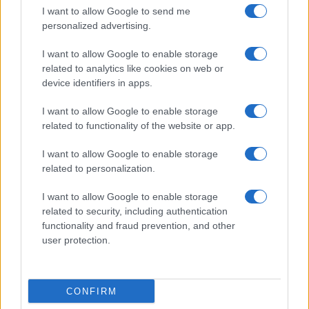
Αργοσαρωνικό - Εγκαταλείπουν την Αθήνα οι ταξιδιώτες
I want to allow Google to send me
ΕΚΚΛΗΣΙΑ
personalized advertising.
09/08/26 - 09:37
I want to allow Google to enable storage
Άγιο Όρος: Θρησκευτικός τουρισμός σε άνοδο, έσοδα
related to analytics like cookies on web or
σε πτώση
device identifiers in apps.
ΕΛΛΑΔΑ
09/08/26 - 09:21
I want to allow Google to enable storage
Απλοποιείται η διαδικασία έκδοσης πινακίδων - Δε θα
related to functionality of the website or app.
χρειάζονται παρά μόνο λίγα κλικ
ΔΙΕΘΝΗ
I want to allow Google to enable storage
09/08/26 - 09:00
related to personalization.
Πεζεσκιάν: «Τώρα είναι η καλύτερη στιγμή» για συμφωνία
– «Να βγούμε από το ούτε πόλεμος ούτε ειρήνη»
I want to allow Google to enable storage
ΔΙΕΘΝΗ
related to security, including authentication
functionality and fraud prevention, and other
09/08/26 - 08:37
user protection.
Γερμανία: Μη επανδρωμένα αεροσκάφη εθεάθησαν πάνω
από στρατιωτική βάση
ΕΛΛΑΔΑ
09/08/26 - 08:23
CONFIRM
Τροχαίο στη λεωφόρο Αθηνών-Σουνίου: Μηχανή της ΔΙΑΣ