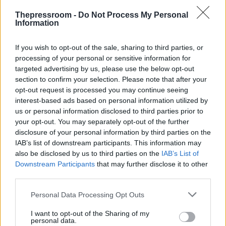
Thepressroom -
Do Not Process My Personal
Information
If you wish to opt-out of the sale, sharing to third parties, or
processing of your personal or sensitive information for
targeted advertising by us, please use the below opt-out
section to confirm your selection. Please note that after your
opt-out request is processed you may continue seeing
interest-based ads based on personal information utilized by
us or personal information disclosed to third parties prior to
your opt-out. You may separately opt-out of the further
disclosure of your personal information by third parties on the
IAB’s list of downstream participants. This information may
also be disclosed by us to third parties on the
IAB’s List of
Downstream Participants
that may further disclose it to other
third parties.
Please note that this website/app uses one or more Google
Personal Data Processing Opt Outs
services and may gather and store information including but
not limited to your visit or usage behaviour. You may click to
I want to opt-out of the Sharing of my
ΑΚΟΛΟΥΘΗΣΤΕ ΜΑΣ ΣΤΟ GOOGLE
personal data.
grant or deny consent to Google and its third-party tags to