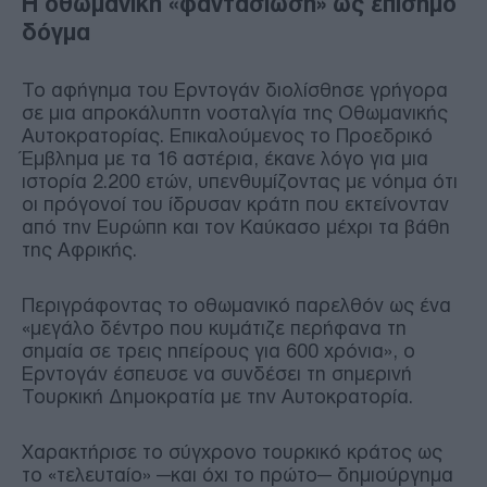
Η οθωμανική «φαντασίωση» ως επίσημο
δόγμα
Το αφήγημα του Ερντογάν διολίσθησε γρήγορα
σε μια απροκάλυπτη νοσταλγία της Οθωμανικής
Αυτοκρατορίας. Επικαλούμενος το Προεδρικό
Έμβλημα με τα 16 αστέρια, έκανε λόγο για μια
ιστορία 2.200 ετών, υπενθυμίζοντας με νόημα ότι
οι πρόγονοί του ίδρυσαν κράτη που εκτείνονταν
από την Ευρώπη και τον Καύκασο μέχρι τα βάθη
της Αφρικής.
Περιγράφοντας το οθωμανικό παρελθόν ως ένα
«μεγάλο δέντρο που κυμάτιζε περήφανα τη
σημαία σε τρεις ηπείρους για 600 χρόνια», ο
Ερντογάν έσπευσε να συνδέσει τη σημερινή
Τουρκική Δημοκρατία με την Αυτοκρατορία.
Χαρακτήρισε το σύγχρονο τουρκικό κράτος ως
το «τελευταίο» —και όχι το πρώτο— δημιούργημα