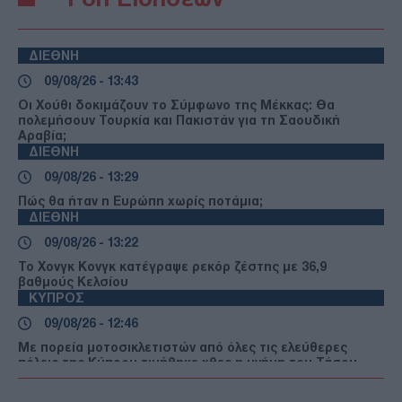
ΔΙΕΘΝΗ
09/08/26 - 13:43
Οι Χούθι δοκιμάζουν το Σύμφωνο της Μέκκας: Θα
πολεμήσουν Τουρκία και Πακιστάν για τη Σαουδική
Αραβία;
ΔΙΕΘΝΗ
09/08/26 - 13:29
Πώς θα ήταν η Ευρώπη χωρίς ποτάμια;
ΔΙΕΘΝΗ
09/08/26 - 13:22
Το Χονγκ Κονγκ κατέγραψε ρεκόρ ζέστης με 36,9
βαθμούς Κελσίου
ΚΥΠΡΟΣ
09/08/26 - 12:46
Με πορεία μοτοσικλετιστών από όλες τις ελεύθερες
πόλεις της Κύπρου τιμήθηκε χθες η μνήμη του Τάσου
Ισαάκ και του Σολωμού Σολωμού
ΑΜΥΝΑ