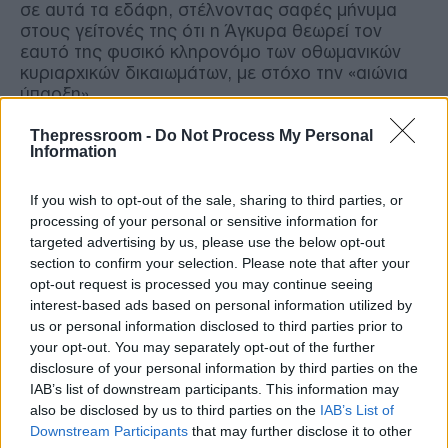
σε αυτά τα εδάφη, στέλνοντας σαφές μήνυμα
στους γείτονές της ότι η Άγκυρα θεωρεί τον
εαυτό της φυσικό κληρονόμο των οθωμανικών
κυριαρχικών δικαιωμάτων, με στόχο την «αιώνια
ύπαρξη».
Thepressroom -
Do Not Process My Personal
Ταυτόσημη η ατζέντα της αντιπολίτευσης:
Information
Συμφωνία στο δόγμα της «Μεγάλης
Ιδέας»
If you wish to opt-out of the sale, sharing to third parties, or
processing of your personal or sensitive information for
targeted advertising by us, please use the below opt-out
Το πλέον ανησυχητικό στοιχείο, που αποδεικνύει
section to confirm your selection. Please note that after your
ότι ο τουρκικός αναθεωρητισμός αποτελεί βαθιά
opt-out request is processed you may continue seeing
ριζωμένη στρατηγική ολόκληρου του πολιτικού
interest-based ads based on personal information utilized by
συστήματος της χώρας και όχι απλώς επιλογή
us or personal information disclosed to third parties prior to
του Ερντογάν, είναι οι δηλώσεις του αρχηγού της
your opt-out. You may separately opt-out of the further
αξιωματικής αντιπολίτευσης, Κεμάλ
disclosure of your personal information by third parties on the
Κιλιτσντάρογλου.
IAB’s list of downstream participants. This information may
also be disclosed by us to third parties on the
IAB’s List of
Ο Κιλιτσντάρογλου εμφανίστηκε ως ο καλύτερος
Downstream Participants
that may further disclose it to other
θεωρητικός της νεοοθωμανικής επέκτασης,