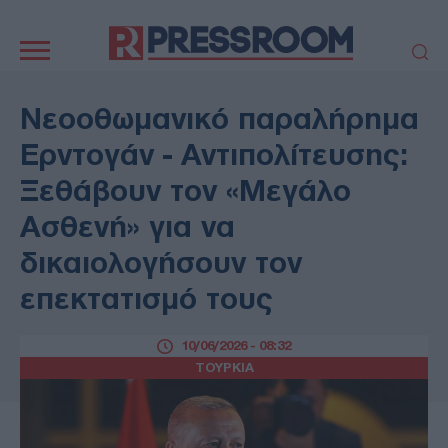
Κεντρική
πλοήγηση
ΠΟΛΙΤΙΚΗ
ΤΟΥΡΚΙΑ
Νεοοθωμανικό παραλήρημα
ΟΙΚΟΝΟΜΙΑ
ΕΛΛΑΔΑ
Ερντογάν - Αντιπολίτευσης:
ΕΚΚΛΗΣΙΑ
ΑΜΥΝΑ
Ξεθάβουν τον «Μεγάλο
ΔΙΕΘΝΗ
ΚΥΠΡΟΣ
Ασθενή» για να
MEDIA
LIFESTYLE
δικαιολογήσουν τον
SPORTS
ΑΥΤΟΔΙΟΙΚΗΣΗ
AUTO - MOTO
ΓΑΣΤΡΟΝΟΜΙΑ
επεκτατισμό τους
ΥΓΕΙΑ
ΤΕΧΝΟΛΟΓΙΑ
ΠΑΡΑΞΕΝΑ
10/06/2026 - 08:32
ΖΩΔΙΑ
ΤΟΥΡΚΙΑ
ΑΡΘΡΟΓΡΑΦΙΑ