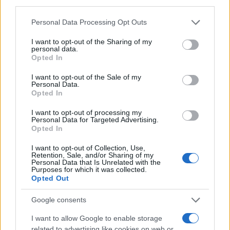
third parties.
δηλώνοντας κυνικά ότι η Τουρκία «πρέπει να
βρίσκεται εκεί που βρίσκονταν οι Οθωμανοί».
Please note that this website/app uses one or more Google
Personal Data Processing Opt Outs
services and may gather and store information including but
not limited to your visit or usage behaviour. You may click to
I want to opt-out of the Sharing of my
Παίρνοντας ως παράδειγμα την αποικιοκρατική
personal data.
grant or deny consent to Google and its third-party tags to
πολιτική της Μεγάλης Βρετανίας στη Μέση
Opted In
use your data for below specified purposes in below Google
Ανατολή, ο πρόεδρος του Ρεπουμπλικανικού
consent section.
I want to opt-out of the Sale of my
Λαϊκού Κόμματος (CHP) υπογράμμισε ότι η
Personal Data.
Τουρκία έχει «υποχρέωση» να επεκταθεί, να
Opted In
«μεγαλώσει και να μη συρρικνωθεί».
I want to opt-out of processing my
Personal Data for Targeted Advertising.
Opted In
I want to opt-out of Collection, Use,
Retention, Sale, and/or Sharing of my
Personal Data that Is Unrelated with the
Purposes for which it was collected.
Opted Out
Google consents
I want to allow Google to enable storage
related to advertising like cookies on web or