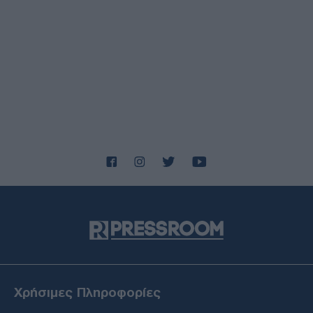
ΔΙΕΘΝΗ
09/08/26 - 10:32
Υεμένη: Οι Χούθι ανακοίνωσαν ότι έπληξαν διυλιστήριο
της Aramco στην ακτή της Ερυθράς Θάλασσα
ΕΛΛΑΔΑ
09/08/26 - 09:59
Άλλος για Κυκλάδες κίνησε, άλλος για Κρήτη και
Αργοσαρωνικό - Εγκαταλείπουν την Αθήνα οι ταξιδιώτες
ΕΚΚΛΗΣΙΑ
09/08/26 - 09:37
Άγιο Όρος: Θρησκευτικός τουρισμός σε άνοδο, έσοδα
σε πτώση
ΕΛΛΑΔΑ
09/08/26 - 09:21
Απλοποιείται η διαδικασία έκδοσης πινακίδων - Δε θα
χρειάζονται παρά μόνο λίγα κλικ
ΔΙΕΘΝΗ
09/08/26 - 09:00
Χρήσιμες Πληροφορίες
Πεζεσκιάν: «Τώρα είναι η καλύτερη στιγμή» για συμφωνία
– «Να βγούμε από το ούτε πόλεμος ούτε ειρήνη»