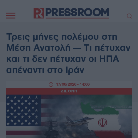
Κεντρική
πλοήγηση
ΠΟΛΙΤΙΚΗ
ΤΟΥΡΚΙΑ
Τρεις μήνες πολέμου στη
ΟΙΚΟΝΟΜΙΑ
ΕΛΛΑΔΑ
Μέση Ανατολή — Τι πέτυχαν
ΕΚΚΛΗΣΙΑ
ΑΜΥΝΑ
και τι δεν πέτυχαν οι ΗΠΑ
ΔΙΕΘΝΗ
ΚΥΠΡΟΣ
απέναντι στο Ιράν
MEDIA
LIFESTYLE
SPORTS
ΑΥΤΟΔΙΟΙΚΗΣΗ
17/06/2026 - 14:06
AUTO - MOTO
ΓΑΣΤΡΟΝΟΜΙΑ
ΔΙΕΘΝΗ
ΥΓΕΙΑ
ΤΕΧΝΟΛΟΓΙΑ
ΠΑΡΑΞΕΝΑ
ΖΩΔΙΑ
ΑΡΘΡΟΓΡΑΦΙΑ