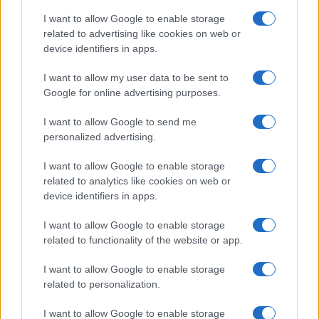
Ένας ακόμη στόχος που είχε συζητηθεί δημόσια
I want to allow Google to enable storage
κατά τους πρώτους μήνες της σύγκρουσης ήταν
related to advertising like cookies on web or
η πιθανότητα πολιτικής ανατροπής στην
device identifiers in apps.
Τεχεράνη.
I want to allow my user data to be sent to
Google for online advertising purposes.
Ωστόσο, παρά τη στρατιωτική και οικονομική
πίεση, το πολιτικό σύστημα του Ιράν διατηρήθηκε.
I want to allow Google to send me
Η διαδοχή στην ανώτατη ηγεσία
personalized advertising.
πραγματοποιήθηκε εντός του υφιστάμενου
πλαισίου εξουσίας, χωρίς να υπάρξουν ενδείξεις
I want to allow Google to enable storage
κατάρρευσης του κρατικού μηχανισμού ή
related to analytics like cookies on web or
ευρύτερης πολιτικής ανατροπής.
device identifiers in apps.
Τους τελευταίους μήνες, η αμερικανική ρητορική
I want to allow Google to enable storage
έχει μετατοπιστεί από το ζήτημα της αλλαγής
related to functionality of the website or app.
καθεστώτος προς την εφαρμογή της εκεχειρίας
και την επίτευξη μιας μόνιμης συμφωνίας.
I want to allow Google to enable storage
related to personalization.
I want to allow Google to enable storage