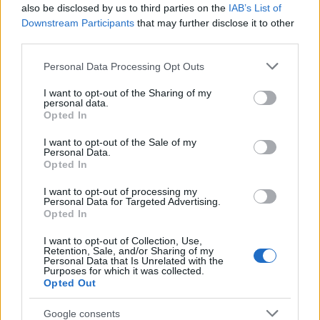
που διατηρούν στενούς δεσμούς με το Ιράν σε
also be disclosed by us to third parties on the
IAB’s List of
διάφορες χώρες της Μέσης Ανατολής.
Downstream Participants
that may further disclose it to other
third parties.
Αμερικανικές εκτιμήσεις αναφέρουν ότι οι
Please note that this website/app uses one or more Google
Personal Data Processing Opt Outs
δυνατότητες ανεφοδιασμού και εξοπλισμού
services and may gather and store information including but
αυτών των οργανώσεων έχουν περιοριστεί, αν και
not limited to your visit or usage behaviour. You may click to
I want to opt-out of the Sharing of my
δεν έχει υπάρξει κάποια επίσημη αλλαγή πολιτικής
personal data.
grant or deny consent to Google and its third-party tags to
Opted In
από την Τεχεράνη ως προς τη στήριξή τους.
use your data for below specified purposes in below Google
consent section.
I want to opt-out of the Sale of my
Personal Data.
Η Χεζμπολάχ βρέθηκε στο επίκεντρο των
Opted In
συγκρούσεων στον Λίβανο, ενώ η Χαμάς και οι
Χούθι διαδραμάτισαν πιο περιορισμένο ρόλο στις
I want to opt-out of processing my
πολεμικές εξελίξεις. Παράλληλα, αναλυτές
Personal Data for Targeted Advertising.
Opted In
επισημαίνουν ότι η αποδυνάμωση των
περιφερειακών συμμάχων του Ιράν είχε ξεκινήσει
I want to opt-out of Collection, Use,
πριν από την έναρξη του πολέμου, εξαιτίας μιας
Retention, Sale, and/or Sharing of my
σειράς γεωπολιτικών εξελίξεων στην περιοχή.
Personal Data that Is Unrelated with the
Purposes for which it was collected.
Opted Out
Η αλλαγή καθεστώτος δεν επήλθε
Google consents