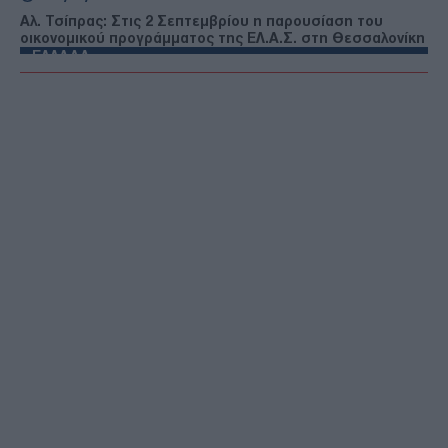
Αλ. Τσίπρας: Στις 2 Σεπτεμβρίου η παρουσίαση του
οικονομικού προγράμματος της ΕΛ.Α.Σ. στη Θεσσαλονίκη
ΕΛΛΑΔΑ
08/08/26 - 14:22
Συνελήφθη επιχειρησιακό στέλεχος της Greek Mafia
ΕΛΛΑΔΑ
08/08/26 - 14:00
Υπουργείο Εργασίας: Ο “χάρτης” των πληρωμών από τον
e-ΕΦΚΑ και τη ΔΥΠΑ έως τις 14 Αυγούστου
ΤΟΥΡΚΙΑ
08/08/26 - 13:35
Τουρκία: Περιορισμοί στην κίνηση των εμπορικών πλοίων
που εισέρχονται στη Μαύρη Θάλασσα
ΕΛΛΑΔΑ
08/08/26 - 13:23
Σορός εντοπίστηκε σε σπηλιά στον Λυκαβηττό
ΕΛΛΑΔΑ
08/08/26 - 13:12
Διαψεύδει η ΕΛΑΣ το περιστατικό με τον τουρίστα και