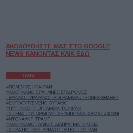
ΑΚΟΛΟΥΘΗΣΤΕ ΜΑΣ ΣΤΟ GOOGLE
NEWS ΚΑΝΟΝΤΑΣ ΚΛΙΚ ΕΔΩ
TAGS
ΠΟΛΕΜΟΣ ΗΠΑ-ΙΡΑΝ
ΑΜΕΡΙΚΑΝΟΪΣΡΑΗΛΙΝΈΣ ΕΠΙΔΡΟΜΈΣ
ΙΡΑΝΙΚΟ ΠΥΡΑΥΛΙΚΟ ΠΡΟΓΡΑΜΜΑ
DRONES SHAHED
ΕΜΠΛΟΥΤΙΣΜΕΝΟ ΟΥΡΑΝΙΟ
ΠΥΡΗΝΙΚΟ ΠΡΟΓΡΑΜΜΑ ΤΟΥ ΙΡΑΝ
ΣΤΕΝΑ ΤΟΥ ΟΡΜΟΥΖ
ΧΕΖΜΠΟΛΑΧ
ΧΑΜΑΣ
ΧΟΥΘΙ
ΝΤΟΝΑΛΝΤ ΤΡΑΜΠ
ΑΜΕΡΙΚΑΝΟΪΡΑΝΙΚΈΣ ΔΙΑΠΡΑΓΜΑΤΕΎΣΕΙΣ
ΣΤΡΑΤΙΩΤΙΚΈΣ ΔΥΝΑΤΌΤΗΤΕΣ ΤΟΥ ΙΡΆΝ