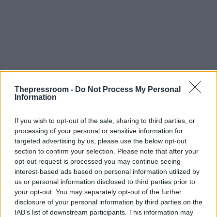
Το μέλλον των αποθεμάτων εμπλουτισμένου
ουρανίου αποτελεί ένα από τα βασικά ζητήματα
Thepressroom -
Do Not Process My Personal
που αναμένεται να κυριαρχήσουν στις επικείμενες
Information
διαπραγματεύσεις. Η αμερικανική πλευρά
επιδιώκει την απομάκρυνση ή τον αυστηρό
If you wish to opt-out of the sale, sharing to third parties, or
έλεγχο των αποθεμάτων, ενώ η Τεχεράνη
processing of your personal or sensitive information for
απορρίπτει μέχρι στιγμής ένα τέτοιο ενδεχόμενο.
targeted advertising by us, please use the below opt-out
section to confirm your selection. Please note that after your
opt-out request is processed you may continue seeing
Πλήγμα στους περιφερειακούς
interest-based ads based on personal information utilized by
συμμάχους της Τεχεράνης
us or personal information disclosed to third parties prior to
your opt-out. You may separately opt-out of the further
Στόχος της αμερικανικής στρατηγικής ήταν
disclosure of your personal information by third parties on the
επίσης ο περιορισμός της επιρροής οργανώσεων
IAB’s list of downstream participants. This information may