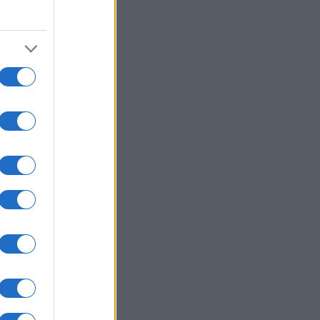
07/08/26 - 20:05
ένει από Patriot η ουκρανική
άμυνα — «Εφιάλτης» για το Κίεβο
ωσικοί βαλλιστικοί πύραυλοι
ΥΡΚΙΑ
07/08/26 - 19:50
κικός Τύπος: Γιατί οι Τούρκοι
τιμούν μαζικά τα ελληνικά νησιά —
ίζα εξπρές και οι χαμηλότερες
ς
ΛΙΤΙΚΗ
07/08/26 - 19:43
ίο και εις το επανιδείν»:
κληρώθηκε η θητεία του
αηλινού πρέσβη Νόαμ Κατζ στην
άδα
ΛΙΤΙΚΗ
07/08/26 - 19:29
φύλιος» στο κόμμα Καρυστιανού -