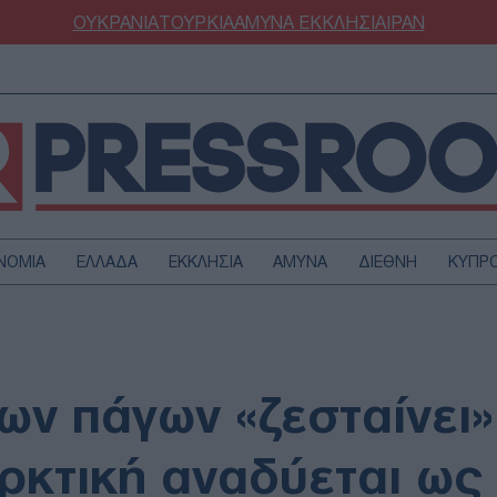
ΟΥΚΡΑΝΙΑ
ΤΟΥΡΚΙΑ
ΑΜΥΝΑ
ΕΚΚΛΗΣΙΑ
ΙΡΑΝ
ΝΟΜΙΑ
ΕΛΛΑΔΑ
ΕΚΚΛΗΣΙΑ
ΑΜΥΝΑ
ΔΙΕΘΝΗ
ΚΥΠΡ
ΟΥΡΚΙΑ
ΟΙΚΟΝΟΜΙΑ
ΜΥΝΑ
ΔΙΕΘΝΗ
FESTYLE
SPORTS
των πάγων «ζεσταίνει
ΑΣΤΡΟΝΟΜΙΑ
ΥΓΕΙΑ
ΩΔΙΑ
ΑΡΘΡΟΓΡΑΦΙΑ
ρκτική αναδύεται ως 