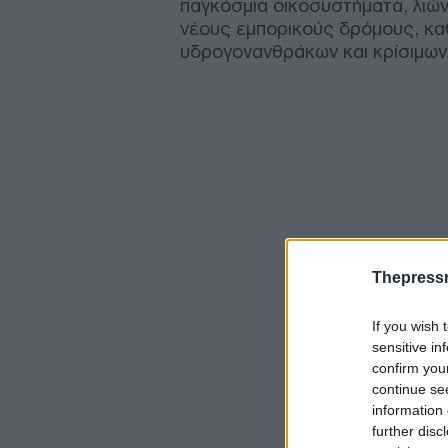
παγκόσμια οικοσυστήματα, λιών
νέους εμπορικούς δρόμους, κα
υδρογονανθράκων και κρίσιμων
Thepress
If you wish 
sensitive in
confirm you
continue se
information 
further disc