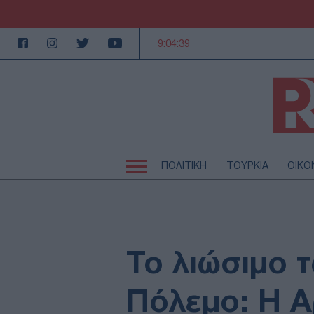
9:04:40
ΠΟΛΙΤΙΚΗ
ΤΟΥΡΚΙΑ
ΟΙΚΟ
Κεντρική
Κεντρική
πλοήγηση
πλοήγηση
ΠΟΛΙΤΙΚΗ
Τ
ΕΚΚΛΗΣΙΑ
Α
MEDIA
LI
Το λιώσιμο 
AUTO - MOTO
Γ
ΠΑΡΑΞΕΝΑ
Ζ
Πόλεμο: Η Α