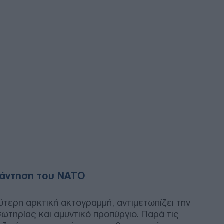
ΗΠΑ
μπλ
χορ
Οίκ
Δ
Ιρά
Μοτ
ετο
αντ
Δ
Μετ
Ισπ
ελέ
απάντηση του ΝΑΤΟ
Ε
ύτερη αρκτική ακτογραμμή, αντιμετωπίζει την
Πέθ
σωτηρίας και αμυντικό προπύργιο. Παρά τις
Πιτ