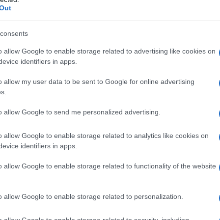
υ Ορμούζ, από όπου διέρχεται σχεδόν το ένα
Out
υ LNG, έχει προκαλέσει ακραία νευρικότητα
Ξεμ
παϊκή αγορά, με την τιμή του LNG να
consents
αερ
έναντι 11,59 της αντίστοιχης περσινής
οι ρ
o allow Google to enable storage related to advertising like cookies on
ΤΟ
evice identifiers in apps.
 προειδοποιεί ότι μια παρατεταμένη εμπλοκή
o allow my user data to be sent to Google for online advertising
Τουρ
 να προκαλέσει παγκόσμιο έλλειμμα 26
s.
προ
ων, ενώ ο διευθύνων σύμβουλος της Saudi
Η β
γαλύτερο σοκ ενεργειακού εφοδιασμού στην
τιμέ
to allow Google to send me personalized advertising.
ΠΟ
o allow Google to enable storage related to analytics like cookies on
evice identifiers in apps.
Βόρειο Θαλάσσιο Πέρασμα (NSR), που
«Αντ
Ολο
ικής αρκτικής ακτογραμμής, αποκτά ιστορική
o allow Google to enable storage related to functionality of the website
Ισρ
ι τον χρόνο μεταφοράς εμπορευμάτων μεταξύ
Ελλ
ά 30% σε σύγκριση με το Κανάλι του Σουέζ.
ΠΟ
o allow Google to enable storage related to personalization.
σιπλοΐα στην περιοχή αυξήθηκε κατά 40% την
«Εμ
o allow Google to enable storage related to security, including