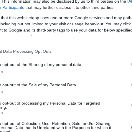
. This information may also be disclosed by us to third parties on the
IA
ΗΠΑ
Participants
that may further disclose it to other third parties.
για 
μετ
 that this website/app uses one or more Google services and may gath
φώτ
including but not limited to your visit or usage behaviour. You may click 
Ο
 to Google and its third-party tags to use your data for below specifi
ogle consent section.
Οικ
πλη
l Data Processing Opt Outs
άνο
Ε
o opt-out of the Sharing of my personal data.
In
Φρί
ναλλακτική της Βόρειας Θάλασσας
o opt-out of the Sale of my Personal Data.
φέρ
για
In
Δ
αρτηθεί από το ρωσικό φυσικό αέριο μέσω
to opt-out of processing my Personal Data for Targeted
ς εισαγωγές υγροποιημένου φυσικού αερίου
ing.
In
ρονα στις αναταράξεις των θαλάσσιων
Γερ
το 
o opt-out of Collection, Use, Retention, Sale, and/or Sharing
για
ersonal Data that Is Unrelated with the Purposes for which it
Δ
lected.