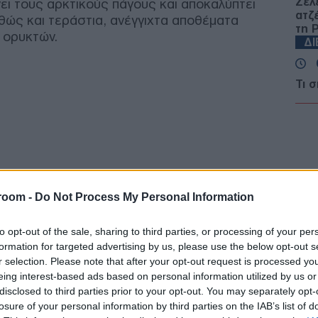
Ζελ
ει τους αρκτικούς πάγους και αποκαλύπτει
ατζ
θώς και τεράστια, ανέγγιχτα αποθέματα
τη 
 ορυκτών.
Δ
Τι 
Σ. 
Ένα
ΤΟ
Νέα
μετ
Του
room -
Do Not Process My Personal Information
Δ
to opt-out of the sale, sharing to third parties, or processing of your per
formation for targeted advertising by us, please use the below opt-out s
ΗΠΑ
r selection. Please note that after your opt-out request is processed y
κυρ
έως
eing interest-based ads based on personal information utilized by us or
Δ
disclosed to third parties prior to your opt-out. You may separately opt-
losure of your personal information by third parties on the IAB’s list of