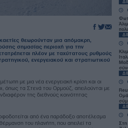
Δ
Φωτ
Άλι
πολ
Δ
εκαετίες θεωρούνταν μια απόμακρη,
ούσης σημασίας περιοχή για την
Κλι
ετατρέπεται πλέον με ταχύτατους ρυθμούς
Ιταλ
ρατηγικού, ενεργειακού και στρατιωτικού
Μαδ
σύν
Δ
έτωπη με μια νέα ενεργειακή κρίση και οι
, όπως τα Στενά του Ορμούζ, απειλούνται με
Reu
ενδιαφέρον της διεθνούς κοινότητας
Ομά
σύμ
Δ
οφοδοτείται από ένα παράδοξο αποτέλεσμα
θέρμανση του πλανήτη, που απειλεί τα
Στη