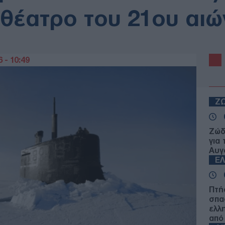
 θέατρο του 21ου αιώ
 - 10:49
Ζ
Ζώδ
για
Αυγ
Ε
Πτή
σπα
ελλ
από