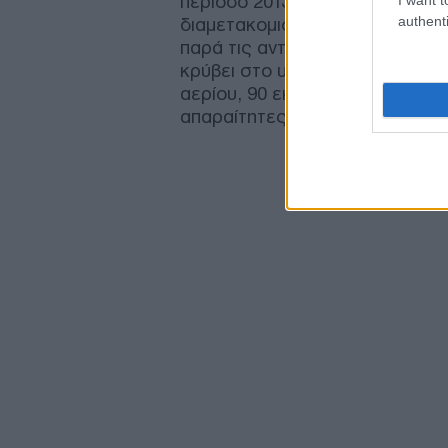
περίοδο 2013-2025, ενώ μόνο 
authenti
διαμετακομιστικά ταξίδια, μετ
παρά τις αντίξοες συνθήκες και
κρύβει στο υπέδαφός της το 
αερίου, 90 εκατομμύρια βαρέλι
απαραίτητες για την πράσινη με