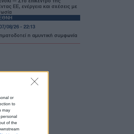
ένσκι — Στο επίκεντρο της
έντας ΕΕ, ενέργεια και σχέσεις με
Ρωσία
ΙΕΘΝΗ
07/08/26 - 22:13
σηματοδοτεί η αμυντική συμφωνία
Αραβίας, Τουρκίας και Πακιστάν —
 «ισλαμικό ΝΑΤΟ» στα σκαριά;
ΥΡΚΙΑ
07/08/26 - 21:59
 τουρκική πρόκληση στο Αιγαίο
ά το ελληνικό χωροταξικό για τον
ρισμό: «Καμία νομική συνέπεια»
ΙΕΘΝΗ
07/08/26 - 21:45
sonal or
ection to
: Η Γερουσία ενέκρινε νέες
ou may
ώσεις κατά της Ρωσίας - Δασμοί
 500% σε πετρέλαιο και αέριο
 personal
ΙΕΘΝΗ
out of the
 downstream
07/08/26 - 21:19