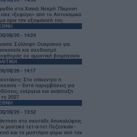
γωδία στα Χανιά: Νεκρή 75χρονη
 είχε «ξεφύγει» από το Αστυνομικό
μα πριν την εξαφάνισή της
ΙΕΘΝΗ
06/08/26 - 14:24
μανία: Σύλληψη Ουκρανού για
ασκοπεία και σχεδιασμό
ιοφθοράς σε αμυντική βιομηχανία
ΛΙΤΙΚΗ
06/08/26 - 14:17
σοτάκης: Στο επίκεντρο η
μηχανία – Επτά παρεμβάσεις για
νδύσεις, ενέργεια και ανάπτυξη
 το 2027
ΙΕΘΝΗ
06/08/26 - 13:52
άντηση στο σκοτάδι: Αποκαλύψεις
το μυστικό τετ-α-τετ Πεζεσκιάν -
ενεΐ και το μυστήριο γύρω από τον