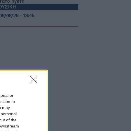
τατο ηγέτη
ΟΥΣΙΚΗ
06/08/26 - 13:45
γε από τη ζωή ο σπουδαίος Ιταλός
γουδοποιός Φραντσέσκο
τσίνι σε ηλικία 86 ετών
ΛΛΑΔΑ
06/08/26 - 13:43
σαφάδος: Άμεσες αποζημιώσεις
υς πυρόπληκτους – Έως 1.000
ώ ανά τ.μ. για κατεστραμμένες
ικίες
ΕΧΝΟΛΟΓΙΑ
06/08/26 - 13:38
sonal or
πότ εμπνευσμένο από τους
ection to
ρους: Καινοτομία από MIT και
ou may
L για πτήση και κατάδυση
 personal
ΥΡΚΙΑ
out of the
06/08/26 - 13:32
 downstream