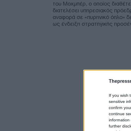
του Μοχμπέρ, ο οποίος διαθέτει
διατελέσει υπηρεσιακός πρόεδρ
αναφορά σε «πυρηνικό όπλο» δ
ως ένδειξη στρατηγικής προσέγ
Thepress
If you wish 
sensitive in
confirm you
continue se
information 
further disc