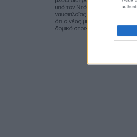
μέσω διαπραγματεύσεων με τις
authenti
υπό τον Ντόναλντ Τραμπ— να ζη
ναυσιπλοΐας χωρίς περιορισμού
ότι ο νέος μηχανισμός ελέγχου 
δομικό στοιχείο της μεταπολεμ