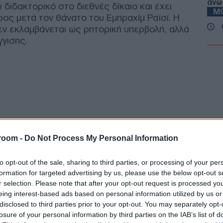
ανώ
 διδακτορικό στο διεθνές δίκαιο και έχει
Μ
ος μετά τον θάνατο του Εμπραχίμ Ραϊσί. Η
εν εκλαμβάνεται ως ρητορική υπερβολή, αλλά
γισης.
Έφυ
τρα
Γκου
Ε
Κατ
στο
ευρ
κατο
Τ
room -
Do Not Process My Personal Information
to opt-out of the sale, sharing to third parties, or processing of your per
Ρομ
formation for targeted advertising by us, please use the below opt-out s
γλά
r selection. Please note that after your opt-out request is processed y
EPF
eing interest-based ads based on personal information utilized by us or
ΤΟ
disclosed to third parties prior to your opt-out. You may separately opt-
losure of your personal information by third parties on the IAB’s list of