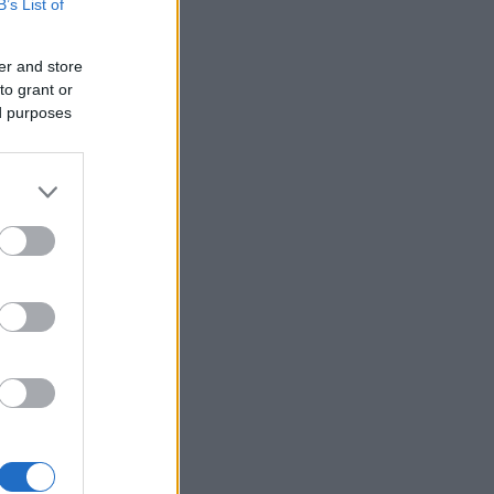
τάν: Προς ενδιάμεση συμφωνία 60
B’s List of
ρών ΗΠΑ - Ιράν για τα Στενά του
ούζ – Σκληρή επίθεση σε Ισραήλ
Γάζα και Συρία
er and store
ΙΕΘΝΗ
to grant or
ed purposes
06/08/26 - 13:28
τικό «ηφαίστειο» στον Λίβανο: Η
πολάχ τορπιλίζει τις συνομιλίες
ο Ισραήλ και απειλεί τον στρατό
 χώρας
ΙΕΘΝΗ
06/08/26 - 13:21
ρανικά πλήγματα μεγάλου
ηνεκούς: Στο στόχαστρο drones
 ρωσικά διυλιστήρια σε
ροσλάβλ και Μπασκορτοστάν
ΛΛΑΔΑ
06/08/26 - 13:17
ευταίο αντίο στον Λάκη Χαλκιά:
κίνηση και ηπειρώτικοι ήχοι στην
εία του σπουδαίου ερμηνευτή