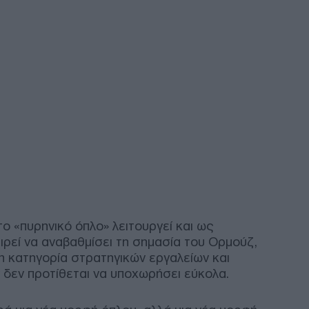
FDA
mRN
Δ
Νιγ
από 
φιλ
Τιν
Δ
Πακ
συν
συμ
Δ
ο «πυρηνικό όπλο» λειτουργεί και ως
ιρεί να αναβαθμίσει τη σημασία του Ορμούζ,
Συμ
η κατηγορία στρατηγικών εργαλείων και
προβ
τα 
 δεν προτίθεται να υποχωρήσει εύκολα.
εκα
Δ