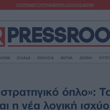
ΟΥΚΡΑΝΙΑ
ΤΟΥΡΚΙΑ
ΑΜΥΝΑ
ΕΚΚΛΗΣΙΑ
ΙΡΑΝ
ΝΟΜΙΑ
ΕΛΛΑΔΑ
ΕΚΚΛΗΣΙΑ
ΑΜΥΝΑ
ΔΙΕΘΝΗ
ΚΥΠΡ
ΟΥΡΚΙΑ
ΟΙΚΟΝΟΜΙΑ
ΜΥΝΑ
ΔΙΕΘΝΗ
FESTYLE
SPORTS
στρατηγικό όπλο»: Τ
ΑΣΤΡΟΝΟΜΙΑ
ΥΓΕΙΑ
ΩΔΙΑ
ΑΡΘΡΟΓΡΑΦΙΑ
αι η νέα λογική ισχύ