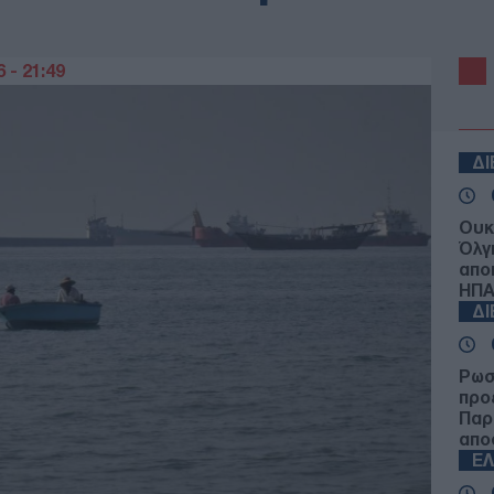
 - 21:49
Δ
Ουκ
Όλγ
απο
ΗΠ
Δ
Ρωσ
προ
Παρί
απο
Ε