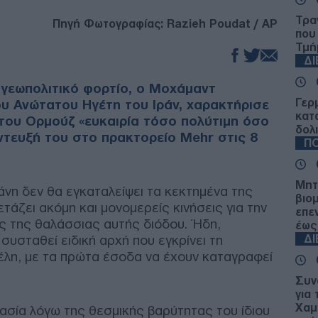
Τρα
Πηγή Φωτογραφίας: Razieh Poudat / AP
που
Τμή
Δ
 γεωπολιτικό φορτίο, ο Μοχάμαντ
Γερ
υ Ανώτατου Ηγέτη του Ιράν, χαρακτήρισε
κατ
του Ορμούζ «ευκαιρία τόσο πολύτιμη όσο
δολ
ντευξή του στο πρακτορείο Mehr στις 8
ΠΟ
Μητ
άνη δεν θα εγκαταλείψει τα κεκτημένα της
βιο
άζει ακόμη και μονομερείς κινήσεις για την
επε
ς της θαλάσσιας αυτής διόδου. Ήδη,
έως
συσταθεί ειδική αρχή που εγκρίνει τη
Δ
τέλη, με τα πρώτα έσοδα να έχουν καταγραφεί
Συν
για 
Χαμ
ασία λόγω της θεσμικής βαρύτητας του ίδιου