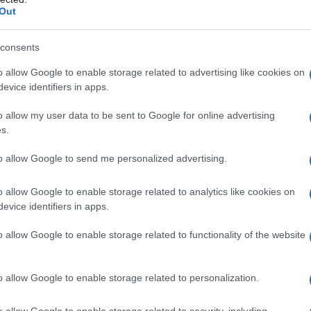
Ε
Out
ισσότερο στη θεωρία του Καρλ φον
consents
Δίω
οτελεί συνέχεια της πολιτικής με άλλα μέσα.
26χ
πίεση δεν ασκείται με στρατιωτικά πλήγματα,
o allow Google to enable storage related to advertising like cookies on
Βρε
evice identifiers in apps.
ισης ενός κρίσιμου «στενωπού» του διεθνούς
κατ
ΠΟ
o allow my user data to be sent to Google for online advertising
s.
όπως έχουν αναλυθεί από θεωρητικούς όπως ο
Μητ
to allow Google to send me personalized advertising.
«Δι
ΟΠΕ
ς πολιτικής διαπραγμάτευσης.
MYA
o allow Google to enable storage related to analytics like cookies on
επι
evice identifiers in apps.
ής φαίνεται να βρίσκεται αλλού: όχι στην
Ε
ς, αλλά στην εγκαθίδρυση ενός μόνιμου
o allow Google to enable storage related to functionality of the website
ρέπει τη γεωγραφική θέση της χώρας σε
Έφο
και πολιτικής πίεσης.
Τέσ
o allow Google to enable storage related to personalization.
τζό
ποι
της δήλωσης δεν είναι τυχαία. Έρχεται εν
Δ
o allow Google to enable storage related to security, including