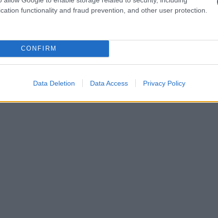
 Ηνωμένες Πολιτείες, με την Ουάσιγκτον —
cation functionality and fraud prevention, and other user protection.
τά την πλήρη επαναλειτουργία της
ς ή τέλη. Η Τεχεράνη, αντίθετα, σηματοδοτεί
Νέα
δεν αποτελεί διαπραγματευτικό χαρτί, αλλά
Βόρ
εν 
ικής τάξης.
CONFIRM
Ασί
Δ
Data Deletion
Data Access
Privacy Policy
Ρωσ
παρ
των
ενό
Ε
Τον
παρ
θάν
εγκ
ΥΓ