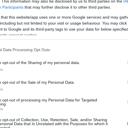
Φιν
. This information may also be disclosed by us to third parties on the
IA
ημε
Participants
that may further disclose it to other third parties.
Ορμ
για 
 that this website/app uses one or more Google services and may gath
Δ
including but not limited to your visit or usage behaviour. You may click 
 to Google and its third-party tags to use your data for below specifi
ogle consent section.
Πολι
Χεζμ
l Data Processing Opt Outs
με τ
της
Δ
o opt-out of the Sharing of my personal data.
In
Ουκ
o opt-out of the Sale of my Personal Data.
βελ
δύο
In
 ότι η σύγκριση αυτή είναι περισσότερο
Για
ατηγική ορολογία, παρά ακριβής περιγραφή. Σε
Ε
to opt-out of processing my Personal Data for Targeted
τα οποία λειτουργούν κυρίως αποτρεπτικά και
ing.
In
ος του Ορμούζ αποτελεί εργαλείο καθημερινής
σεων, τελών και περιορισμών, το Ιράν μπορεί
Τελ
o opt-out of Collection, Use, Retention, Sale, and/or Sharing
Συγ
εθνή ναυσιπλοΐα και στο παγκόσμιο εμπόριο
ersonal Data that Is Unrelated with the Purposes for which it
κηδ
lected.