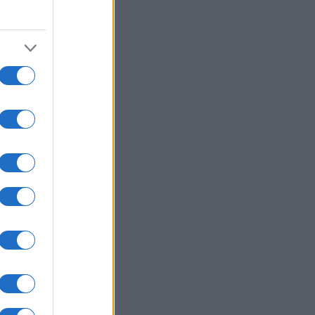
ΛΛΑΔΑ
06/08/26 - 13:02
ξη για ανθρωποκτονία στον
ρονο Αφγανό για τη δολοφονία της
τανίδας στην Κυψέλη — Κομβική η
άθεση της συζύγου του
ΛΙΤΙΚΗ
06/08/26 - 11:27
σοτάκης από την ΑΑΔΕ:
καιωμένη η ενσωμάτωση του
ΚΕΠΕ» – Παρουσιάστηκε το
GRO για τις αγροτικές
δοτήσεις
ΛΛΑΔΑ
06/08/26 - 12:57
δος της ΕΛ.ΑΣ. στη Θεσσαλονίκη:
σερις συλλήψεις για παράνομο
γο — Αντιμέτωποι με βαρύτατες
νές και υπέρογκα πρόστιμα
ΙΕΘΝΗ