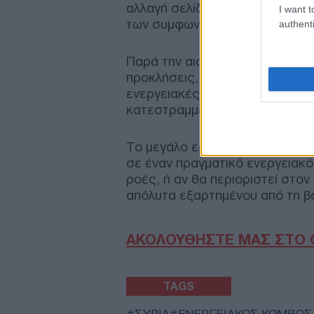
αλλαγή σελίδας και την Ευρωπαϊ
I want t
των συμφωνιών συνεργασίας.
authenti
Παρά την αισιοδοξία, οι αναλυτ
προκλήσεις, καθώς η Συρία παλε
ενεργειακές ανάγκες και οι υ
κατεστραμμένες.
Το μεγάλο ερώτημα που παραμέν
σε έναν πραγματικό ενεργειακό 
ροές, ή αν θα περιοριστεί στο
απόλυτα εξαρτημένου από τη β
ΑΚΟΛΟΥΘΗΣΤΕ ΜΑΣ ΣΤΟ 
TAGS