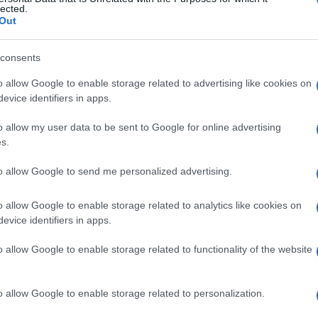
lected.
Out
Βρε
αρρ
consents
δημ
Δ
o allow Google to enable storage related to advertising like cookies on
evice identifiers in apps.
«Θε
ργία αυτού του εναλλακτικού διαδρόμου
Ιρά
o allow my user data to be sent to Google for online advertising
ν συνόρων με το Ιράκ, επιτρέποντας τη
μέσ
s.
επι
ιμάνια της Μεσογείου. Παράλληλα, το
Δ
to allow Google to send me personalized advertising.
καλύπτει αμερικανικά πλάνα για αγωγούς
ούς άξονες που θα ενώσουν τη Σαουδική
o allow Google to enable storage related to analytics like cookies on
ριακού εδάφους.
Γάζ
evice identifiers in apps.
του
Χαμ
 η Σαουδική Αραβία προτιμά πλέον τη Συρία
o allow Google to enable storage related to functionality of the website
το 
ρος την Ευρώπη αντί για το Ισραήλ, φοβούμενη
Δ
αλάσσια καλώδια. Αυτή η διπλωματική
να μπαράζ επαφών του Αχμέντ Σάρα σε Κόλπο
o allow Google to enable storage related to personalization.
Έντ
πίσκεψή του στο Βερολίνο να επισφραγίζει την