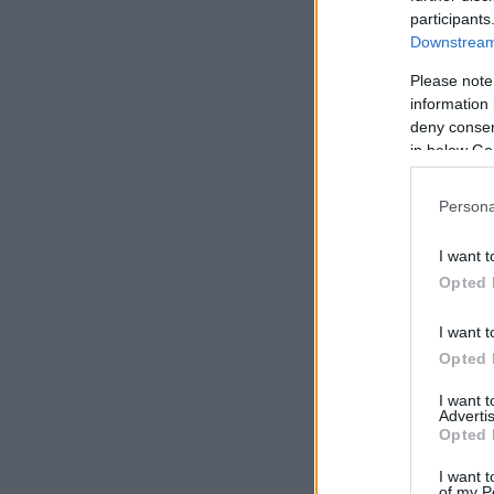
participants
Downstream 
Please note
information 
deny consent
in below Go
Persona
I want t
Opted 
I want t
Opted 
I want 
Advertis
Opted 
I want t
of my P