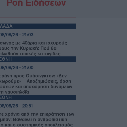
Ροή Ειδήσεων
ΛΛΑΔΑ
08/08/26 - 21:03
σωνας με 40άρια και ισχυρούς
μους την Κυριακή: Πού θα
ηλωθούν τοπικές καταιγίδες
ΙΕΘΝΗ
08/08/26 - 21:00
εράνη προς Ουάσινγκτον: «Δεν
χωρούμε» – Αποζημιώσεις, άρση
ώσεων και αποχώρηση δυνάμεων
τη ναυσιπλοΐα
ΙΕΘΝΗ
08/08/26 - 20:51
τε χρόνια από την επικράτηση των
ιμπάν: Βαθαίνει η ανθρωπιστική
ση και ο συστημικός αποκλεισμός