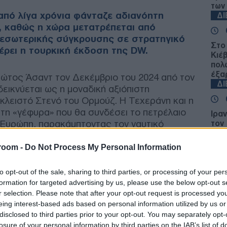
των
από λίγα χρόνια φάνταζε αδιανόητη
Δ
α, καθώς η χώρα μετατρέπεται από
 εσωτερικής σύγκρουσης σε στρατηγικό
Στο
έρει η τουρκική έκδοση της DW.
Κιέβ
πολ
έξα
ώτος Άσαντ τον Δεκέμβριο του 2024 από τον
Δ
δεικνύεται ως η μοναδική αξιόπιστη
 κλειστό Στενό του Ορμούζ. Η Τεχεράνη και η
τη «γέφυρα» που θα συνδέσει το πετρέλαιο
Ιρα
ν Ευρώπη, παρακάμπτοντας τον ναυτικό
τον
για
κατ
room -
Do Not Process My Personal Information
Ε
 στάση ουδετερότητας στον πόλεμο του Ιράν,
to opt-out of the sale, sharing to third parties, or processing of your per
τη χρήση του εναέριου χώρου της από τις
Σαρ
formation for targeted advertising by us, please use the below opt-out s
ου οδήγησε στην άρση των κυρώσεων και την
ανάμ
r selection. Please note that after your opt-out request is processed y
κοδόμηση.
Ε
eing interest-based ads based on personal information utilized by us or
disclosed to third parties prior to your opt-out. You may separately opt-
losure of your personal information by third parties on the IAB’s list of