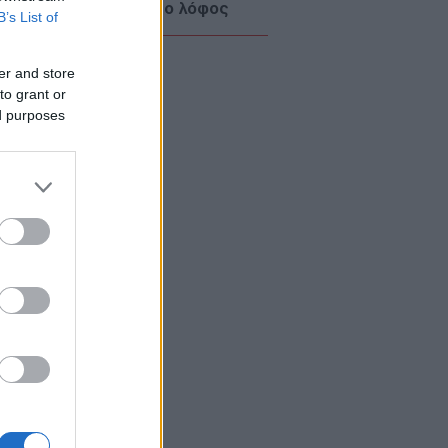
ος Αθηναίων: Κλείνει ο λόφος
B’s List of
όπουλου λόγω πολύ υψηλού
δύνου πυρκαγιάς
ΙΕΘΝΗ
er and store
to grant or
08/08/26 - 20:21
ed purposes
ι Ντι Βανς: «Προσδοκούμε ότι το
ρέλαιο στον Κόλπο θα επιστρέψει
 προ πολέμου επίπεδα»
ΙΕΘΝΗ
08/08/26 - 20:14
ανος: Καταγγελίες για διείσδυση
 ισραηλινών δυνάμεων σε χωριό
 πιλοτικής ζώνης εκεχειρίας
ΙΕΘΝΗ
08/08/26 - 20:12
εσμα Πακιστάν για «ενιαίο ισλαμικό
ωπο» κατά του Ισραήλ μετά την
ντική συμφωνία με Σαουδική
βία και Τουρκία
ΙΕΘΝΗ