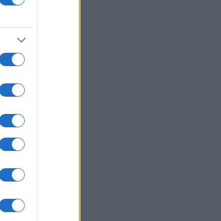
08/08/26 - 19:44
τανία: Εκατοντάδες λουόμενοι
ώστησαν από μολυσμένα νερά σε
οφιλείς παραλίες
ΙΕΘΝΗ
08/08/26 - 19:41
τικό κλίμα» στις συνομιλίες Ομάν –
ν για τα Στενά του Ορμούζ εν
ω προειδοποιήσεων για τις
θέσεις σε πλοία
ΙΕΘΝΗ
08/08/26 - 19:35
α: Έτοιμη για τη δεύτερη φάση
 ειρηνευτικού σχεδίου δηλώνει η
άς – Πίεση στην Ουάσινγκτον για
Ισραήλ
ΙΕΘΝΗ
08/08/26 - 19:27
αση στο κοινοβούλιο του