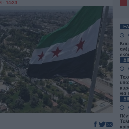
 - 14:33
Ε
Καύ
ανέ
εκδ
Δ
Τεχ
υπο
κυρ
για 
Δ
Πέν
Ταλ
κρί