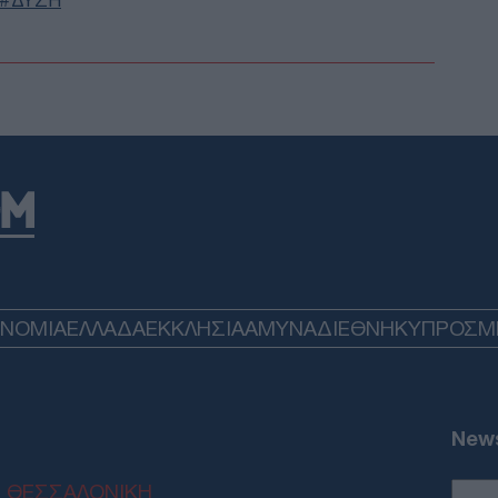
ΔΥΣΗ
Στε
στο
αντ
Δ
Πακ
στη
Τρα
Εσπ
Δ
Ιστ
Βελι
ΟΝΟΜΙΑ
ΕΛΛΑΔΑ
ΕΚΚΛΗΣΙΑ
ΑΜΥΝΑ
ΔΙΕΘΝΗ
ΚΥΠΡΟΣ
M
οι 
τη 
Δ
News
Ρότ
από
ΘΕΣΣΑΛΟΝΙΚΗ
μαχ