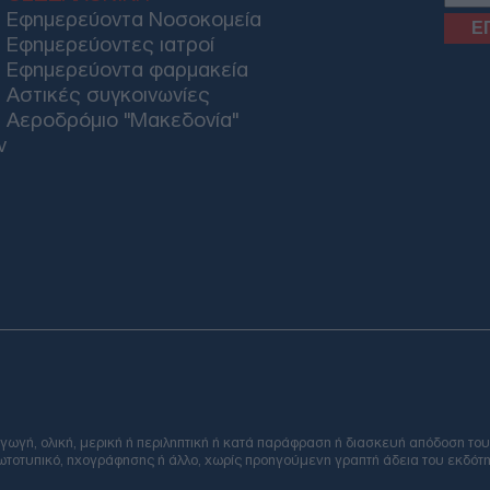
Δ
Εφημερεύοντα Νοσοκομεία
Εφημερεύοντες ιατροί
Εφημερεύοντα φαρμακεία
Για
Αστικές συγκοινωνίες
όνει
Αεροδρόμιο "Μακεδονία"
για
Δ
ν
Υεμ
κυβ
Χού
Δ
«Στ
βλέ
Στα
το 
Email
Δ
ή, ολική, μερική ή περιληπτική ή κατά παράφραση ή διασκευή απόδοση του
φωτοτυπικό, ηχογράφησης ή άλλο, χωρίς προηγούμενη γραπτή άδεια του εκδότη
Τρι