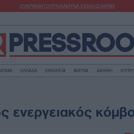
ΟΥΚΡΑΝΙΑ
ΤΟΥΡΚΙΑ
ΑΜΥΝΑ
ΕΚΚΛΗΣΙΑ
ΙΡΑΝ
ΝΟΜΙΑ
ΕΛΛΑΔΑ
ΕΚΚΛΗΣΙΑ
ΑΜΥΝΑ
ΔΙΕΘΝΗ
ΚΥΠΡ
ΟΥΡΚΙΑ
ΟΙΚΟΝΟΜΙΑ
ΜΥΝΑ
ΔΙΕΘΝΗ
FESTYLE
SPORTS
ος ενεργειακός κόμβ
ΑΣΤΡΟΝΟΜΙΑ
ΥΓΕΙΑ
ΩΔΙΑ
ΑΡΘΡΟΓΡΑΦΙΑ