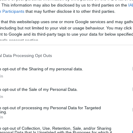
Δήμ
. This information may also be disclosed by us to third parties on the
IA
Φιν
Participants
that may further disclose it to other third parties.
κιν
Δ
 that this website/app uses one or more Google services and may gath
including but not limited to your visit or usage behaviour. You may click 
 to Google and its third-party tags to use your data for below specifi
Τζέ
ogle consent section.
πετ
στα
Δ
l Data Processing Opt Outs
o opt-out of the Sharing of my personal data.
Λίβ
In
των
της
Δ
o opt-out of the Sale of my Personal Data.
In
Κάλ
to opt-out of processing my Personal Data for Targeted
μέτ
ing.
In
αμυ
Αρα
o opt-out of Collection, Use, Retention, Sale, and/or Sharing
Δ
ersonal Data that Is Unrelated with the Purposes for which it