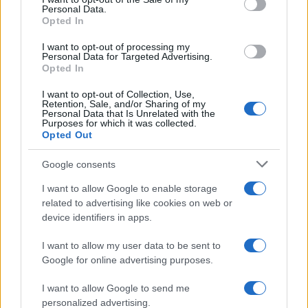
Personal Data.
Πίσω από τις υποσχέσεις για «ποιότητα ζωής» και
Opted In
«ηρεμία», κρύβεται ένας προσεκτικά
σχεδιασμένος νεοϊμπεριαλιστικός σχεδιασμός. Η
I want to opt-out of processing my
μετατροπή των κατεχομένων σε «διεθνές κέντρο
Personal Data for Targeted Advertising.
Opted In
real estate» αποτελεί μια μορφή οικονομικής
εισβολής, η οποία συμπληρώνει τη στρατιωτική
I want to opt-out of Collection, Use,
παρουσία.
Retention, Sale, and/or Sharing of my
Personal Data that Is Unrelated with the
Purposes for which it was collected.
Με τη θεσμοθέτηση αυτών των επενδύσεων, η
Opted Out
Τουρκία επιχειρεί να καταστήσει την κατοχή μη
αναστρέψιμη, μετατρέποντας την κλεμμένη γη σε
Google consents
ένα διεθνές εμπορεύσιμο προϊόν που ναρκοθετεί
I want to allow Google to enable storage
κάθε προοπτική δίκαιης επίλυσης του Κυπριακού
related to advertising like cookies on web or
στη βάση του διεθνούς δικαίου.
device identifiers in apps.
I want to allow my user data to be sent to
ΑΚΟΛΟΥΘΗΣΤΕ ΜΑΣ ΣΤΟ GOOGLE
Google for online advertising purposes.
NEWS ΚΑΝΟΝΤΑΣ ΚΛΙΚ ΕΔΩ
I want to allow Google to send me
personalized advertising.