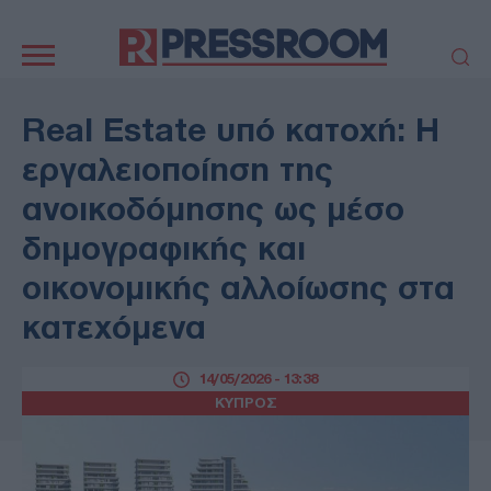
Κεντρική
πλοήγηση
ΠΟΛΙΤΙΚΗ
ΤΟΥΡΚΙΑ
Real Estate υπό κατοχή: Η
ΟΙΚΟΝΟΜΙΑ
ΕΛΛΑΔΑ
εργαλειοποίηση της
ΕΚΚΛΗΣΙΑ
ΑΜΥΝΑ
ανοικοδόμησης ως μέσο
ΔΙΕΘΝΗ
ΚΥΠΡΟΣ
δημογραφικής και
MEDIA
LIFESTYLE
οικονομικής αλλοίωσης στα
SPORTS
ΑΥΤΟΔΙΟΙΚΗΣΗ
AUTO - MOTO
ΓΑΣΤΡΟΝΟΜΙΑ
κατεχόμενα
ΥΓΕΙΑ
ΤΕΧΝΟΛΟΓΙΑ
ΠΑΡΑΞΕΝΑ
14/05/2026 - 13:38
ΖΩΔΙΑ
ΚΥΠΡΟΣ
ΑΡΘΡΟΓΡΑΦΙΑ