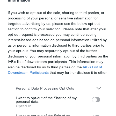
Information
If you wish to opt-out of the sale, sharing to third parties, or
processing of your personal or sensitive information for
targeted advertising by us, please use the below opt-out
section to confirm your selection. Please note that after your
opt-out request is processed you may continue seeing
interest-based ads based on personal information utilized by
us or personal information disclosed to third parties prior to
Το δέλεαρ των κερδών σε σκληρό νόμισμα
your opt-out. You may separately opt-out of the further
(στερλίνα) και η προώθηση των «compact»
disclosure of your personal information by third parties on the
διαμερισμάτων για βραχυχρόνια μίσθωση σε
IAB’s list of downstream participants. This information may
φοιτητές και τουρίστες, αποτελούν την
also be disclosed by us to third parties on the
IAB’s List of
οικονομική μηχανή που συντηρεί την παράνομη
Downstream Participants
that may further disclose it to other
οντότητα στα κατεχόμενα.
third parties.
Η Άγκυρα εργαλειοποιεί τον τομέα των ακινήτων
Please note that this website/app uses one or more Google
Personal Data Processing Opt Outs
για να καταστήσει το ψευδοκράτος οικονομικά
services and may gather and store information including but
βιώσιμο και να το αποκόψει πλήρως από
not limited to your visit or usage behaviour. You may click to
I want to opt-out of the Sharing of my
personal data.
οποιαδήποτε εξάρτηση ή ανάγκη συνεργασίας με
grant or deny consent to Google and its third-party tags to
Opted In
τη νόμιμη Κυπριακή Δημοκρατία.
use your data for below specified purposes in below Google
consent section.
I want to opt-out of the Sale of my