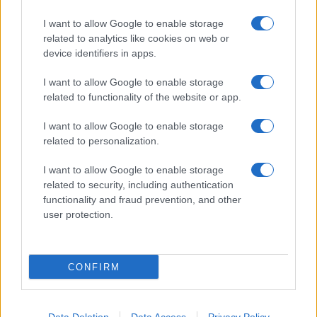
TAGS
I want to allow Google to enable storage
related to analytics like cookies on web or
REAL ESTATE
ΚΥΠΡΟΣ
ΚΑΤΕΧΟΜΕΝΑ
device identifiers in apps.
I want to allow Google to enable storage
related to functionality of the website or app.
Ροή Ειδήσεων
I want to allow Google to enable storage
related to personalization.
ΔΙΕΘΝΗ
07/08/26 - 22:51
I want to allow Google to enable storage
related to security, including authentication
Reuters: Πρόοδος στις συνομιλίες Ομάν–Ιράν για τα
Στενά του Ορμούζ, σύμφωνα με Αμερικανό αξιωματούχο
functionality and fraud prevention, and other
ΔΙΕΘΝΗ
user protection.
07/08/26 - 22:29
Στη Σερβία για πρώτη φορά ο Ζελένσκι — Στο επίκεντρο
της ατζέντας ΕΕ, ενέργεια και σχέσεις με τη Ρωσία
CONFIRM
ΔΙΕΘΝΗ
07/08/26 - 22:13
Τι σηματοδοτεί η αμυντική συμφωνία Σ. Αραβίας,